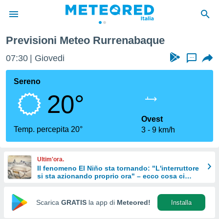
Previsioni Meteo Rurrenabaque
tiva
rivacy
07:30
Giovedi
...
ti di
net
Sereno
net)
20°
i
 da
nisti per
Ovest
 che le
Temp. percepita 20°
3
9 km/h
ioni
iano di
È
Ultim'ora.
Il fenomeno El Niño sta tornando: "L'interruttore
 a
si sta azionando proprio ora" – ecco cosa ci
ito Web
aspetta in inverno
do le
opzioni:
Scarica
GRATIS
la app di
Meteored!
Installa
 i