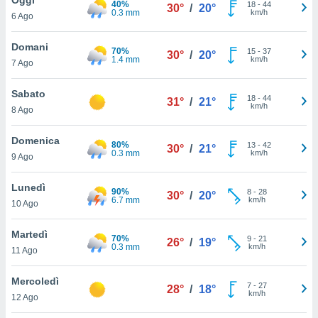
40%
a", è
18
-
44
30°
/
20°
0.3 mm
km/h
6 Ago
al sito
ettando
Domani
70%
15
-
37
30°
/
20°
zione di
1.4 mm
km/h
7 Ago
okie,
dei nostri
Sabato
18
-
44
che ci
31°
/
21°
km/h
8 Ago
no di
 e
e il
Domenica
80%
13
-
42
30°
/
21°
amento
0.3 mm
km/h
9 Ago
 Web,
i
Lunedì
90%
8
-
28
re un
30°
/
20°
6.7 mm
km/h
10 Ago
pecifico
arti la
Martedì
à o
70%
9
-
21
26°
/
19°
0.3 mm
km/h
i
11 Ago
zzati
 di esso.
Mercoledì
7
-
27
sultare
28°
/
18°
km/h
12 Ago
oni nella