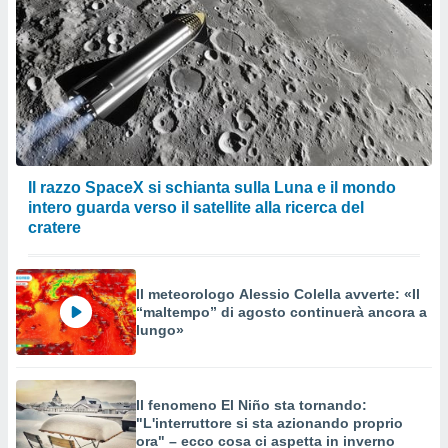
Il razzo SpaceX si schianta sulla Luna e il mondo
intero guarda verso il satellite alla ricerca del
cratere
Il meteorologo Alessio Colella avverte: «Il
“maltempo” di agosto continuerà ancora a
lungo»
Il fenomeno El Niño sta tornando:
"L'interruttore si sta azionando proprio
ora" – ecco cosa ci aspetta in inverno