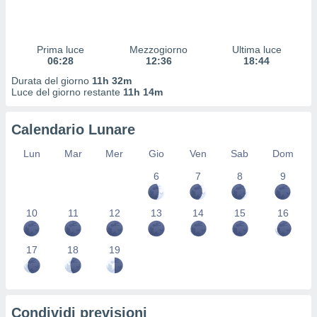
 profili
lezione
cità
izzata,
Prima luce
Mezzogiorno
Ultima luce
fili per
06:28
12:36
18:44
Durata del giorno
11h 32m
izzazione
Luce del giorno restante
11h 14m
nuti,
 profili
Calendario Lunare
lezione
uti
Lun
Mar
Mer
Gio
Ven
Sab
Dom
zzati,
 le
6
7
8
9
ni degli
 misurare
zioni dei
10
11
12
13
14
15
16
,
ere il
17
18
19
so
he o la
ione di
enienti
Condividi previsioni
diverse,