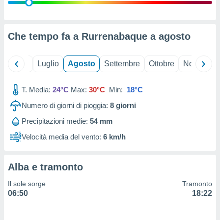
ioni
" o
tra
sui cookie
o sito
Che tempo fa a Rurrenabaque a
agosto
nostri
Giugno
Luglio
Agosto
Settembre
Ottobre
Novembre
mo il
T. Media:
24°C
Max:
30°C
Min:
18°C
te
ento dei
Numero di giorni di pioggia:
8
giorni
Precipitazioni medie:
54 mm
re
ioni su
Velocità media del vento:
6 km/h
vo e/o
i,
 dati
Alba e tramonto
er la
 della
Il sole sorge
Tramonto
à, creare
06:50
18:22
r la
à
izzata,