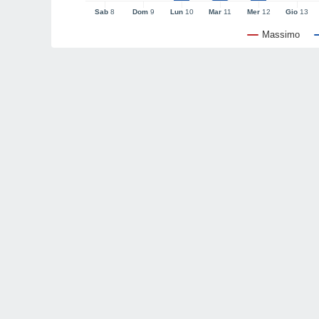
Sab
8
Dom
9
Lun
10
Mar
11
Mer
12
Gio
13
Massimo