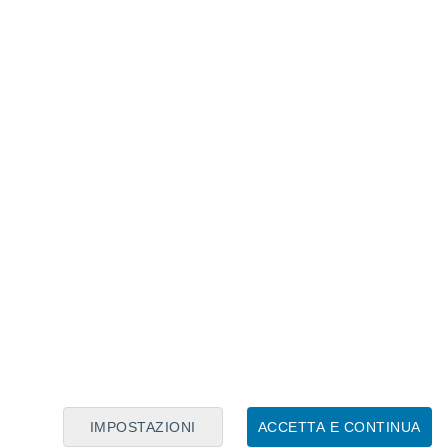
Calendario Lunare
Lun
Mar
Mer
Gio
Ven
Sab
Dom
8
9
10
11
12
13
14
15
16
IMPOSTAZIONI
ACCETTA E CONTINUA