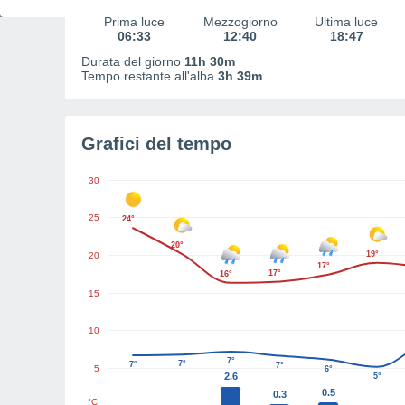
Prima luce
Mezzogiorno
Ultima luce
06:33
12:40
18:47
Durata del giorno
11h 30m
Tempo restante all'alba
3h 39m
Grafici del tempo
30
25
24°
20°
19°
20
17°
17°
16°
15
10
7°
7°
7°
7°
5
6°
2.6
5°
0.5
0.3
°C