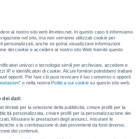
te
edere al nostro sito web ilmeteo.net. In questo caso ti informiamo
22%
avigazione nel sito, ma non verranno utilizzati cookie per
i personalizzati, anche se potrai visualizzare informazioni
azione dei cookie e accedere al nostro sito Web tramite questo
tificatori univoci o tecnologie simili per archiviare, accedere e
.
zzi IP e identificatori di cookie. Alcuni fornitori potrebbero trattare
 puoi opporti. Per fare ciò puoi revocare il tuo consenso o opporti
adar di pioggia
Satelliti
Modelli
ostazioni
" o nella nostra
Politica sui cookie
su questo sito web.
 dei dati:
Martedì
Mercoledì
Giovedi
Venerdì
 limitati per la selezione della pubblicità, creare profili per la
bblicità personalizzata, creare profili per la personalizzazione dei
11 Ago
12 Ago
13 Ago
14 Ago
izzati, Misurare le prestazioni degli annunci, misurare le
istiche o la combinazione di dati provenienti da fonti diverse,
ezione dei contenuti.
60%
70%
60%