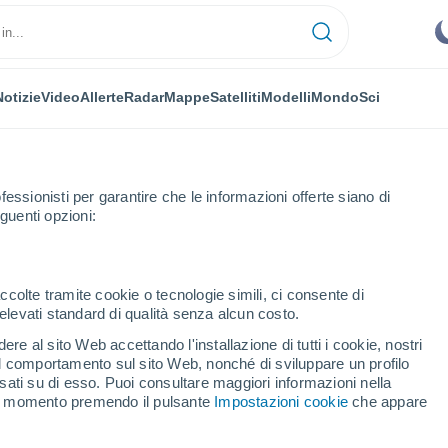
Notizie
Video
Allerte
Radar
Mappe
Satelliti
Modelli
Mondo
Sci
fessionisti per garantire che le informazioni offerte siano di
guenti opzioni:
ccolte tramite cookie o tecnologie simili, ci consente di
n elevati standard di qualità senza alcun costo.
a
re al sito Web accettando l'installazione di tutti i cookie, nostri
 il comportamento sul sito Web, nonché di sviluppare un profilo
...
asati su di esso. Puoi consultare maggiori informazioni nella
si momento premendo il pulsante
Impostazioni cookie
che appare
Per ora
Cielo sereno nelle prossime ore