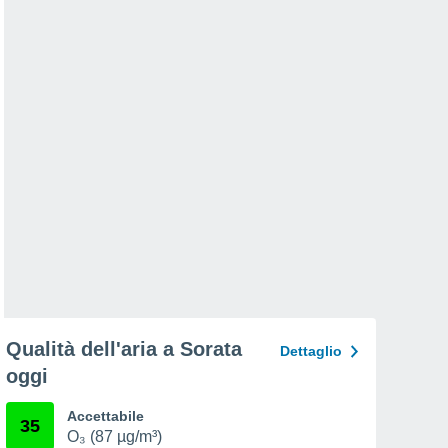
Qualità dell'aria a Sorata
Dettaglio
oggi
Accettabile
35
O₃ (87 µg/m³)