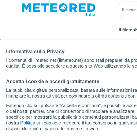
Il Meteo
Informativa sulla Privacy
I contenuti di Ilmeteo.net (ilmeteo.net) sono stati preparati da pro
qualità. È possibile accedere a questo sito Web utilizzando le se
Accetta i cookie e accedi gratuitamente
Home
Bolivia
Dipartimento di La Paz
Sorata
La pubblicità digitale personalizzata, basata sulle informazioni ra
finanziare la nostra attività per continuare a offrirti contenuti co
Previsioni Meteo Sorat
Facendo clic sul pulsante "Accetta e continua", è possibile accede
o dei nostri partner, che ci consentono di tracciare e analizzare
02:53
Sabato
specifico per mostrarti la pubblicità o contenuti personalizzati b
nostra
Politica sui cookie
e revocare il tuo consenso in qualsia
disponibile a piè di pagina del nostro sito web.
Cielo sereno