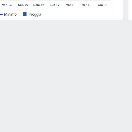
Ven
14
Sab
15
Dom
16
Lun
17
Mar
18
Mer
19
Gio
20
Minimo
Pioggia