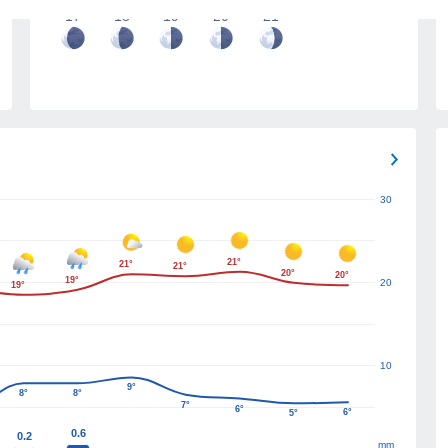
17
18
19
20
21
30
21°
21°
21°
20°
20°
19°
20
19°
10
9°
8°
8°
7°
6°
6°
5°
0.6
0.2
mm