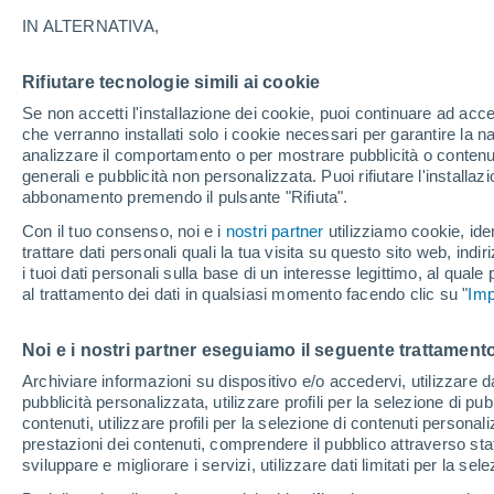
8°
IN ALTERNATIVA,
Rifiutare tecnologie simili ai cookie
Luna calan
Se non accetti l'installazione dei cookie, puoi continuare ad acc
Illuminata:
Temp. percepita 8°
che verranno installati solo i cookie necessari per garantire la n
analizzare il comportamento o per mostrare pubblicità o contenut
generali e pubblicità non personalizzata. Puoi rifiutare l'install
abbonamento premendo il pulsante "Rifiuta".
Ultim'ora.
Luca Lombroso non vede la fine del caldo:
Con il tuo consenso, noi e i
nostri partner
utilizziamo cookie, iden
"Ferragosto 2026 potrebbe entrare nella storia
trattare dati personali quali la tua visita su questo sito web, indiri
Ecco perché."
i tuoi dati personali sulla base di un interesse legittimo, al quale
Il Meteo 1 - 7
Attualità
Mappa della Temperatura
R
al trattamento dei dati in qualsiasi momento facendo clic su "
Imp
Noi e i nostri partner eseguiamo il seguente trattamento
Domani
Lunedì
Oggi
Archiviare informazioni su dispositivo e/o accedervi, utilizzare dati
pubblicità personalizzata, utilizzare profili per la selezione di pu
9 Ago
10 Ago
8 Ago
contenuti, utilizzare profili per la selezione di contenuti personal
prestazioni dei contenuti, comprendere il pubblico attraverso stat
sviluppare e migliorare i servizi, utilizzare dati limitati per la sel
80%