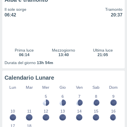
 profili
lezione
Il sole sorge
Tramonto
cità
06:42
20:37
izzata,
fili per
izzazione
nuti,
 profili
Prima luce
Mezzogiorno
Ultima luce
lezione
06:14
13:40
21:05
uti
zzati,
Durata del giorno
13h 54m
 le
ni degli
Calendario Lunare
 misurare
zioni dei
Lun
Mar
Mer
Gio
Ven
Sab
Dom
,
ere il
5
6
7
8
9
so
he o la
10
11
12
13
14
15
16
ione di
enienti
17
18
diverse,