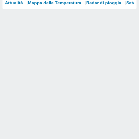
Attualità
Mappa della Temperatura
Radar di pioggia
Satelli
i nostri
artner