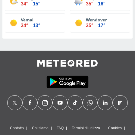
34°
15°
35°
16°
Vernal
Wendover
34°
13°
35°
17°
Contatto
Chi siamo
FAQ
Termini di utilizzo
Cookies