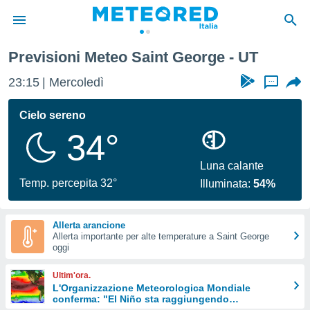
Previsioni Meteo Saint George - UT
tiva
rivacy
23:15
Mercoledì
...
ti di
net
Cielo sereno
net)
34°
i
 da
nisti per
Luna calante
 che le
Temp. percepita 32°
Illuminata:
54%
ioni
iano di
È
Allerta arancione
Allerta importante per alte temperature a Saint George
 a
oggi
ito Web
do le
Ultim'ora.
opzioni:
L'Organizzazione Meteorologica Mondiale
conferma: "El Niño sta raggiungendo
 i