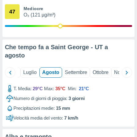
ioni
" o
Mediocre
tra
47
O₃ (121 µg/m³)
sui cookie
o sito
nostri
Che tempo fa a Saint George - UT a
mo il
agosto
te
ento dei
Giugno
Luglio
Agosto
Settembre
Ottobre
Novembre
re
ioni su
vo e/o
T. Media:
29°C
Max:
35°C
Min:
21°C
i,
Numero di giorni di pioggia:
3
giorni
 dati
er la
Precipitazioni medie:
15 mm
 della
à, creare
Velocità media del vento:
7 km/h
r la
à
izzata,
Alba e tramonto