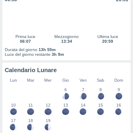
 profili
lezione
cità
izzata,
fili per
Prima luce
Mezzogiorno
Ultima luce
izzazione
06:07
13:34
20:59
nuti,
 profili
Durata del giorno
13h 55m
lezione
Luce del giorno restante
3h 9m
uti
zzati,
Calendario Lunare
 le
ni degli
Lun
Mar
Mer
Gio
Ven
Sab
Dom
 misurare
zioni dei
6
7
8
9
,
ere il
10
11
12
13
14
15
16
so
he o la
17
18
19
ione di
enienti
diverse,