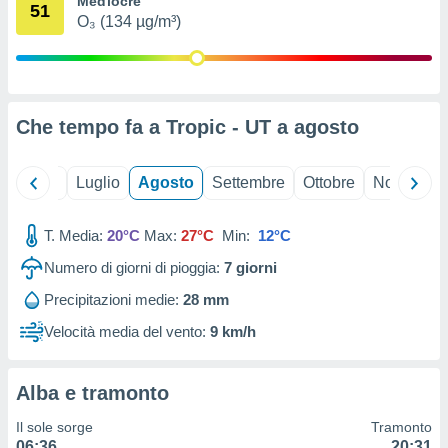
Mediocre
51
ioni
" o
O₃ (134 µg/m³)
tra
sui cookie
o sito
Che tempo fa a Tropic - UT a
agosto
nostri
mo il
Giugno
Luglio
Agosto
Settembre
Ottobre
Novembre
te
ento dei
T. Media:
20°C
Max:
27°C
Min:
12°C
re
Numero di giorni di pioggia:
7
giorni
ioni su
vo e/o
Precipitazioni medie:
28 mm
i,
 dati
Velocità media del vento:
9 km/h
er la
 della
à, creare
Alba e tramonto
r la
à
Il sole sorge
Tramonto
izzata,
06:36
20:31