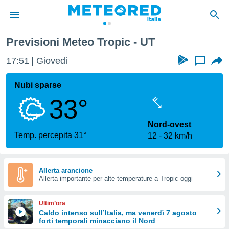
Previsioni Meteo Tropic - UT
tiva
rivacy
17:51
Giovedi
...
ti di
net
Nubi sparse
net)
33°
i
 da
nisti per
Nord-ovest
 che le
Temp. percepita 31°
12
32 km/h
ioni
iano di
È
Allerta arancione
 a
Allerta importante per alte temperature a Tropic oggi
ito Web
do le
Ultim’ora
opzioni:
Caldo intenso sull’Italia, ma venerdì 7 agosto
forti temporali minacciano il Nord
 i