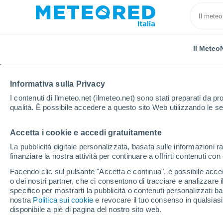
Il Meteo
Informativa sulla Privacy
I contenuti di Ilmeteo.net (ilmeteo.net) sono stati preparati da pro
qualità. È possibile accedere a questo sito Web utilizzando le se
Accetta i cookie e accedi gratuitamente
Home
Francia
Nuova Aquitania
Dordogna
S
La pubblicità digitale personalizzata, basata sulle informazioni ra
finanziare la nostra attività per continuare a offrirti contenuti co
Previsioni Meteo Saint
Facendo clic sul pulsante "Accetta e continua", è possibile accede
o dei nostri partner, che ci consentono di tracciare e analizzare
23:49
Giovedi
specifico per mostrarti la pubblicità o contenuti personalizzati b
nostra
Politica sui cookie
e revocare il tuo consenso in qualsia
disponibile a piè di pagina del nostro sito web.
Cielo sereno