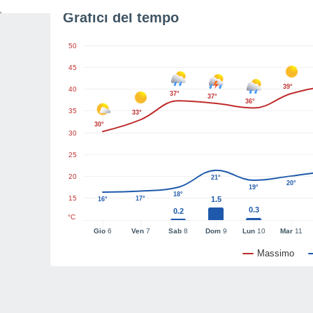
Grafici del tempo
50
45
39°
40
37°
37°
36°
35
33°
30°
30
25
20
21°
20°
19°
18°
15
17°
1.5
16°
0.3
0.2
°C
Gio
6
Ven
7
Sab
8
Dom
9
Lun
10
Mar
11
Massimo