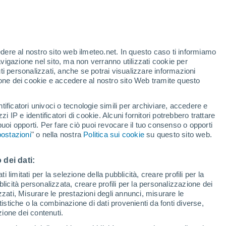
te
edere al nostro sito web ilmeteo.net. In questo caso ti informiamo
46%
avigazione nel sito, ma non verranno utilizzati cookie per
i personalizzati, anche se potrai visualizzare informazioni
azione dei cookie e accedere al nostro sito Web tramite questo
forti
tificatori univoci o tecnologie simili per archiviare, accedere e
zzi IP e identificatori di cookie. Alcuni fornitori potrebbero trattare
 puoi opporti. Per fare ciò puoi revocare il tuo consenso o opporti
adar di pioggia
Satelliti
Modelli
ostazioni
" o nella nostra
Politica sui cookie
su questo sito web.
 dei dati:
omenica
Lunedì
Martedì
Mercoledì
 limitati per la selezione della pubblicità, creare profili per la
bblicità personalizzata, creare profili per la personalizzazione dei
9 Ago
10 Ago
11 Ago
12 Ago
izzati, Misurare le prestazioni degli annunci, misurare le
istiche o la combinazione di dati provenienti da fonti diverse,
ezione dei contenuti.
60%
60%