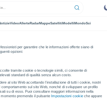
Notizie
Video
Allerte
Radar
Mappe
Satelliti
Modelli
Mondo
Sci
fessionisti per garantire che le informazioni offerte siano di
guenti opzioni:
aint-Léon-sur-Vézère
ccolte tramite cookie o tecnologie simili, ci consente di
n elevati standard di qualità senza alcun costo.
-Léon-sur-Vézère
re al sito Web accettando l'installazione di tutti i cookie, nostri
 il comportamento sul sito Web, nonché di sviluppare un profilo
...
asati su di esso. Puoi consultare maggiori informazioni nella
si momento premendo il pulsante
Impostazioni cookie
che appare
Per ora
Cielo sereno nelle prossime ore