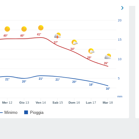
20
41°
40°
40°
15
37°
34°
29°
10
26°
5
21°
21°
21°
20°
20°
18°
16°
mm
Mer
12
Gio
13
Ven
14
Sab
15
Dom
16
Lun
17
Mar
18
Minimo
Pioggia