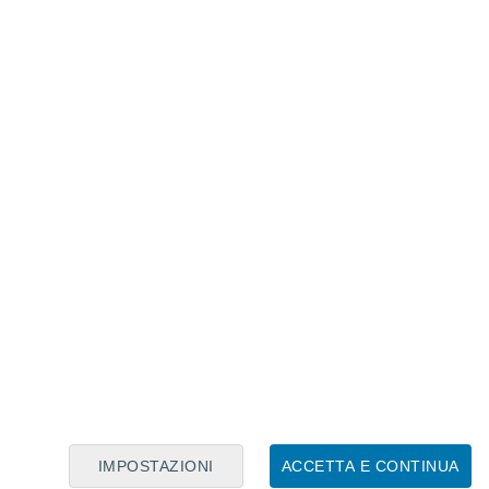
Calendario Lunare
Lun
Mar
Mer
Gio
Ven
Sab
Dom
6
7
8
9
10
11
12
13
14
15
16
17
18
19
IMPOSTAZIONI
ACCETTA E CONTINUA