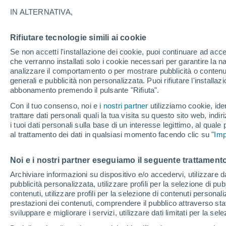
21°
IN ALTERNATIVA,
Rifiutare tecnologie simili ai cookie
Luna calan
Se non accetti l'installazione dei cookie, puoi continuare ad acc
Illuminata:
Temp. percepita 21°
che verranno installati solo i cookie necessari per garantire la n
analizzare il comportamento o per mostrare pubblicità o contenut
generali e pubblicità non personalizzata. Puoi rifiutare l'install
abbonamento premendo il pulsante "Rifiuta".
Ultim’ora
Caldo intenso sull’Italia, ma venerdì 7 agosto 
Con il tuo consenso, noi e i
nostri partner
utilizziamo cookie, iden
temporali minacciano il Nord
trattare dati personali quali la tua visita su questo sito web, indiri
i tuoi dati personali sulla base di un interesse legittimo, al quale
Il Meteo 1 - 7
Attualità
Mappa della Temperatura
R
al trattamento dei dati in qualsiasi momento facendo clic su "
Imp
Noi e i nostri partner eseguiamo il seguente trattamento
Domani
Sabato
D
Oggi
Archiviare informazioni su dispositivo e/o accedervi, utilizzare dati
pubblicità personalizzata, utilizzare profili per la selezione di pu
7 Ago
8 Ago
6 Ago
contenuti, utilizzare profili per la selezione di contenuti personal
prestazioni dei contenuti, comprendere il pubblico attraverso stat
sviluppare e migliorare i servizi, utilizzare dati limitati per la sel
30%