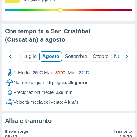
ioni
" o
tra
sui cookie
o sito
Che tempo fa a San Cristóbal
(Cuscatlán) a
agosto
nostri
mo il
te
Giugno
Luglio
Agosto
Settembre
Ottobre
Novembre
ento dei
T. Media:
26°C
Max:
31°C
Min:
22°C
re
ioni su
Numero di giorni di pioggia:
25
giorni
vo e/o
Precipitazioni medie:
229 mm
i,
 dati
Velocità media del vento:
4 km/h
er la
 della
à, creare
Alba e tramonto
r la
à
Il sole sorge
Tramonto
izzata,