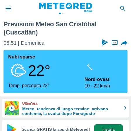
Previsioni Meteo San Cristóbal
tiva
(Cuscatlán)
rivacy
ti di
05:51
Domenica
...
net
net)
Nubi sparse
i
 da
22°
nisti per
 che le
Nord-ovest
ioni
Temp. percepita 22°
iano di
10
22 km/h
È
 a
Ultim'ora.
ito Web
Meteo, tendenza di lungo termine: arrivano
do le
conferme, la svolta dopo Ferragosto
opzioni:
Scarica
GRATIS
la app di
Meteored!
Installa
 i