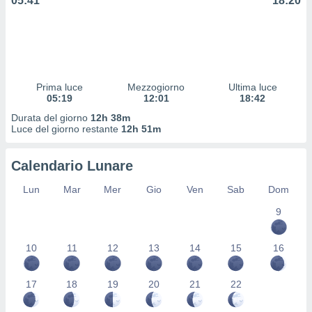
05:41
18:20
 profili
lezione
cità
izzata,
fili per
izzazione
Prima luce
Mezzogiorno
Ultima luce
05:19
12:01
18:42
nuti,
 profili
Durata del giorno
12h 38m
lezione
Luce del giorno restante
12h 51m
uti
zzati,
Calendario Lunare
 le
ni degli
Lun
Mar
Mer
Gio
Ven
Sab
Dom
 misurare
zioni dei
9
,
ere il
10
11
12
13
14
15
16
so
he o la
17
18
19
20
21
22
ione di
enienti
diverse,