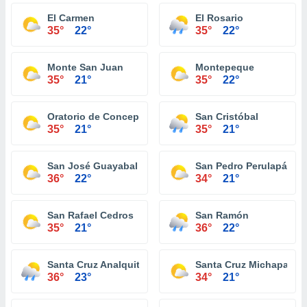
El Carmen
El Rosario
35°
22°
35°
22°
Monte San Juan
Montepeque
35°
21°
35°
22°
Oratorio de Concepción
San Cristóbal
35°
21°
35°
21°
San José Guayabal
San Pedro Perulapán
36°
22°
34°
21°
San Rafael Cedros
San Ramón
35°
21°
36°
22°
Santa Cruz Analquito
Santa Cruz Michapa
36°
23°
34°
21°