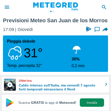
Previsioni Meteo San Juan de los Morros
tiva
rivacy
17:09
Giovedi
...
ti di
net
Pioggia debole
net)
31°
i
 da
nisti per
30%
 che le
Temp. percepita 32°
0.2 mm
ioni
iano di
È
Ultim’ora
Caldo intenso sull’Italia, ma venerdì 7 agosto
 a
forti temporali minacciano il Nord
ito Web
do le
opzioni:
Scarica
GRATIS
la app di
Meteored!
Installa
 i