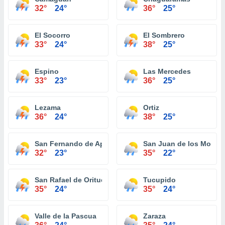
32°
24°
36°
25°
El Socorro
El Sombrero
33°
24°
38°
25°
Espino
Las Mercedes
33°
23°
36°
25°
Lezama
Ortiz
36°
24°
38°
25°
San Fernando de Apure
San Juan de los Morros
32°
23°
35°
22°
San Rafael de Orituco
Tucupido
35°
24°
35°
24°
Valle de la Pascua
Zaraza