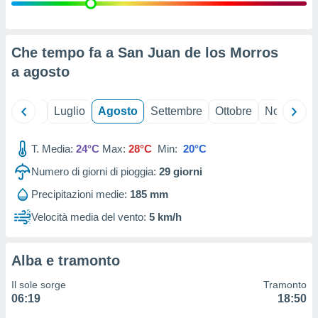
ioni
" o
tra
sui cookie
o sito
Che tempo fa a San Juan de los Morros
a
agosto
nostri
Giugno
Luglio
Agosto
Settembre
Ottobre
Novembre
mo il
te
ento dei
T. Media:
24°C
Max:
28°C
Min:
20°C
Numero di giorni di pioggia:
29
giorni
re
ioni su
Precipitazioni medie:
185 mm
vo e/o
Velocità media del vento:
5 km/h
i,
 dati
er la
 della
Alba e tramonto
à, creare
r la
Il sole sorge
Tramonto
à
06:19
18:50
izzata,