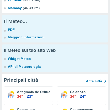
Corocito
(42.01 km)
Maracay
(46.39 km)
Il Meteo...
PDF
Maggiori informazioni
Il Meteo sul tuo sito Web
Widget Meteo
API di Meteorologia
Principali città
Altre città
Altagracia de Orituco
Calabozo
34°
23°
34°
24°
Camaguan
Chaguaramas