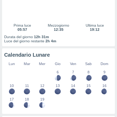
 profili
lezione
cità
izzata,
fili per
Prima luce
Mezzogiorno
Ultima luce
05:57
12:35
19:12
izzazione
Durata del giorno
12h 31m
nuti,
Luce del giorno restante
2h 4m
 profili
lezione
uti
Calendario Lunare
zzati,
 le
Lun
Mar
Mer
Gio
Ven
Sab
Dom
ni degli
 misurare
6
7
8
9
zioni dei
,
10
11
12
13
14
15
16
ere il
so
17
18
19
he o la
ione di
enienti
diverse,