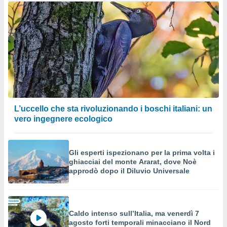
L’uccello che sta rivoluzionando i boschi italiani: un
vero ingegnere ecologico
Gli esperti ispezionano per la prima volta i
ghiacciai del monte Ararat, dove Noè
approdò dopo il Diluvio Universale
Caldo intenso sull’Italia, ma venerdì 7
agosto forti temporali minacciano il Nord