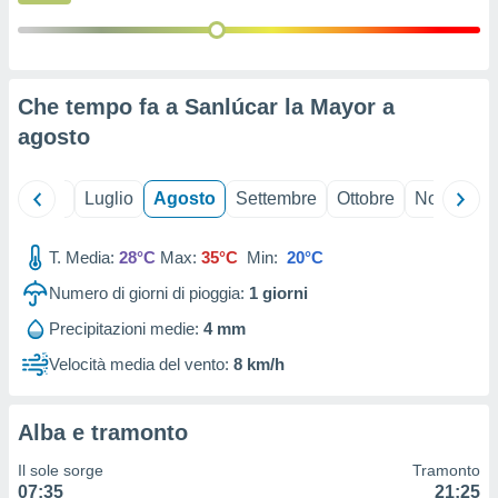
ioni
" o
tra
sui cookie
o sito
Che tempo fa a Sanlúcar la Mayor a
agosto
nostri
mo il
Giugno
Luglio
Agosto
Settembre
Ottobre
Novembre
te
ento dei
T. Media:
28°C
Max:
35°C
Min:
20°C
re
Numero di giorni di pioggia:
1
giorni
ioni su
vo e/o
Precipitazioni medie:
4 mm
i,
 dati
Velocità media del vento:
8 km/h
er la
 della
à, creare
Alba e tramonto
r la
à
Il sole sorge
Tramonto
izzata,
07:35
21:25