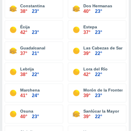
Constantina
Dos Hermanas
38°
23°
40°
23°
Écija
Estepa
42°
23°
37°
23°
Guadalcanal
Las Cabezas de San Ju
37°
21°
39°
22°
Lebrija
Lora del Río
38°
22°
42°
22°
Marchena
Morón de la Frontera
41°
24°
39°
23°
Osuna
Sanlúcar la Mayor
40°
23°
39°
22°