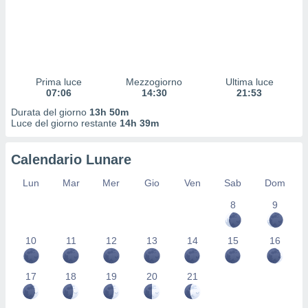
 profili
lezione
cità
izzata,
fili per
Prima luce
Mezzogiorno
Ultima luce
izzazione
07:06
14:30
21:53
nuti,
 profili
Durata del giorno
13h 50m
Luce del giorno restante
14h 39m
lezione
uti
zzati,
Calendario Lunare
 le
ni degli
Lun
Mar
Mer
Gio
Ven
Sab
Dom
 misurare
zioni dei
8
9
,
ere il
10
11
12
13
14
15
16
so
he o la
17
18
19
20
21
ione di
enienti
diverse,