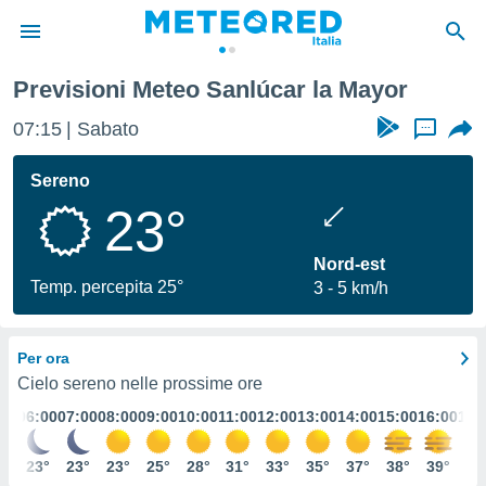
la Mayor
Previsioni Meteo Sanlúcar la Mayor
tiva
rivacy
07:15
Sabato
...
ti di
net
Sereno
net)
23°
i
 da
nisti per
Nord-est
 che le
Temp. percepita 25°
3
5 km/h
ioni
iano di
È
Per ora
 a
Cielo sereno nelle prossime ore
ito Web
:00
06:00
07:00
08:00
09:00
10:00
11:00
12:00
13:00
14:00
15:00
16:00
17:
do le
opzioni:
4°
23°
23°
23°
25°
28°
31°
33°
35°
37°
38°
39°
38
 i