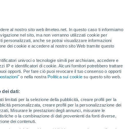
Per ora
Cielo sereno nelle prossime ore
Rischio di temporali
Domani pomeriggio
edere al nostro sito web ilmeteo.net. In questo caso ti informiamo
te
avigazione nel sito, ma non verranno utilizzati cookie per
i personalizzati, anche se potrai visualizzare informazioni
35%
azione dei cookie e accedere al nostro sito Web tramite questo
tificatori univoci o tecnologie simili per archiviare, accedere e
zzi IP e identificatori di cookie. Alcuni fornitori potrebbero trattare
 puoi opporti. Per fare ciò puoi revocare il tuo consenso o opporti
.
ostazioni
" o nella nostra
Politica sui cookie
su questo sito web.
adar di pioggia
Satelliti
Modelli
 dei dati:
 limitati per la selezione della pubblicità, creare profili per la
bblicità personalizzata, creare profili per la personalizzazione dei
Lunedì
Martedì
Mercoledì
Giovedi
izzati, Misurare le prestazioni degli annunci, misurare le
17 Ago
18 Ago
19 Ago
20 Ago
istiche o la combinazione di dati provenienti da fonti diverse,
ezione dei contenuti.