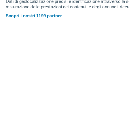
Dati di geolocalizzazione precisi e identificazione attraverso la s
misurazione delle prestazioni dei contenuti e degli annunci, ricer
Scopri i nostri 1199 partner
34°
/
19°
36°
/
22°
32°
/
19°
13
-
36
km/h
8
-
42
km/h
8
16
-
43
km/h
Venerdì, 14 agosto
Cielo sereno
21°
02:00
T. Percepita
21°
Cielo sereno
22°
05:00
T. Percepita
22°
Sereno
24°
08:00
T. Percepita
25°
Sereno