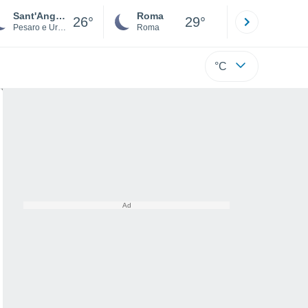
Sant'Angelo in Vado
Roma
Milano
26°
29°
Pesaro e Urbino
Roma
Milano
°C