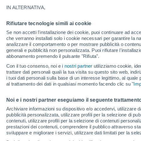
IN ALTERNATIVA,
Cielo sereno
27°
Rifiutare tecnologie simili ai cookie
Se non accetti l'installazione dei cookie, puoi continuare ad acc
Luna calan
che verranno installati solo i cookie necessari per garantire la n
analizzare il comportamento o per mostrare pubblicità o contenut
Illuminata:
Temp. percepita 29°
generali e pubblicità non personalizzata. Puoi rifiutare l'install
abbonamento premendo il pulsante "Rifiuta".
Con il tuo consenso, noi e i
nostri partner
utilizziamo cookie, iden
Ultim'ora.
trattare dati personali quali la tua visita su questo sito web, indiri
Luca Lombroso non vede la fine del caldo:
i tuoi dati personali sulla base di un interesse legittimo, al quale
"Ferragosto 2026 potrebbe entrare nella storia
al trattamento dei dati in qualsiasi momento facendo clic su "
Ecco perché."
Imp
Il Meteo 1 - 7
Attualità
Mappa della Temperatura
R
Noi e i nostri partner eseguiamo il seguente trattamento
Archiviare informazioni su dispositivo e/o accedervi, utilizzare dati
pubblicità personalizzata, utilizzare profili per la selezione di pu
Sabato
Domenica
Venerdì
contenuti, utilizzare profili per la selezione di contenuti personal
15 Ago
16 Ago
14 Ago
prestazioni dei contenuti, comprendere il pubblico attraverso stat
sviluppare e migliorare i servizi, utilizzare dati limitati per la sel