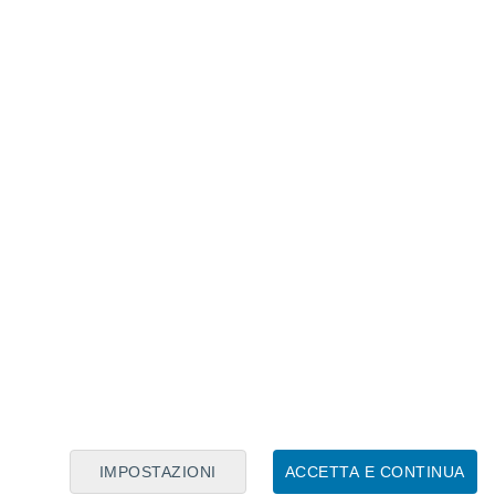
Calendario Lunare
Lun
Mar
Mer
Gio
Ven
Sab
Dom
7
8
9
10
11
12
13
14
15
16
17
18
19
20
IMPOSTAZIONI
ACCETTA E CONTINUA