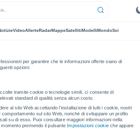
Notizie
Video
Allerte
Radar
Mappe
Satelliti
Modelli
Mondo
Sci
fessionisti per garantire che le informazioni offerte siano di
guenti opzioni:
ossima Settimana
ccolte tramite cookie o tecnologie simili, ci consente di
n elevati standard di qualità senza alcun costo.
ngelo in Vado fra 8 - 14
re al sito Web accettando l'installazione di tutti i cookie, nostri
 il comportamento sul sito Web, nonché di sviluppare un profilo
asati su di esso. Puoi consultare maggiori informazioni nella
si momento premendo il pulsante
Impostazioni cookie
che appare
...