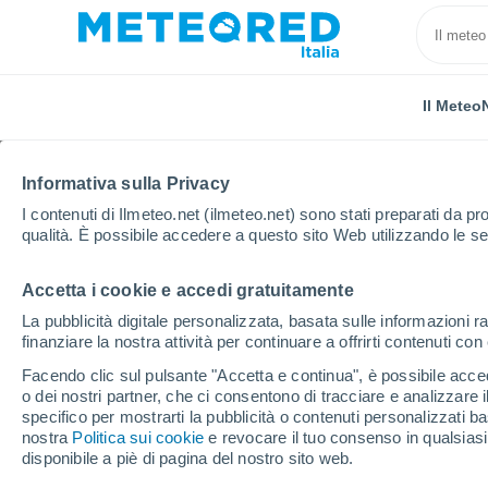
Il Meteo
Informativa sulla Privacy
I contenuti di Ilmeteo.net (ilmeteo.net) sono stati preparati da pro
qualità. È possibile accedere a questo sito Web utilizzando le se
Accetta i cookie e accedi gratuitamente
Home
Pesaro e Urbino
Sant'Angelo in Vado
Pr
La pubblicità digitale personalizzata, basata sulle informazioni ra
finanziare la nostra attività per continuare a offrirti contenuti co
Previsioni Meteo Sant'A
Facendo clic sul pulsante "Accetta e continua", è possibile accede
giorni
o dei nostri partner, che ci consentono di tracciare e analizzare
specifico per mostrarti la pubblicità o contenuti personalizzati b
nostra
Politica sui cookie
21:12
Venerdì
e revocare il tuo consenso in qualsia
disponibile a piè di pagina del nostro sito web.