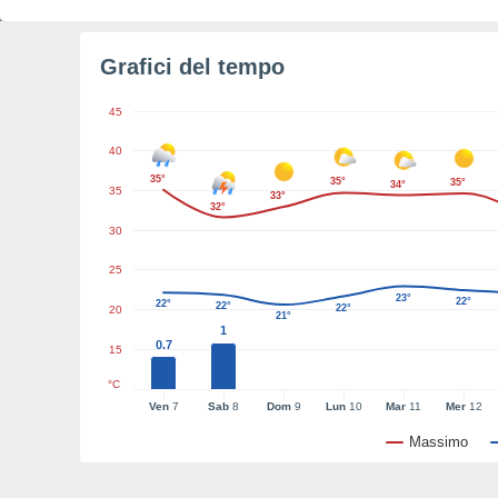
Grafici del tempo
45
40
35°
35°
35°
34°
35
33°
32°
30
25
23°
22°
22°
22°
22°
20
21°
1
0.7
15
°C
Ven
7
Sab
8
Dom
9
Lun
10
Mar
11
Mer
12
Massimo