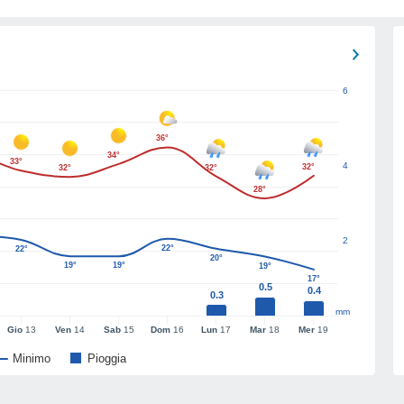
6
36°
34°
33°
4
32°
32°
32°
28°
2
22°
22°
20°
19°
19°
19°
17°
0.5
0.4
0.3
mm
Gio
13
Ven
14
Sab
15
Dom
16
Lun
17
Mar
18
Mer
19
Minimo
Pioggia