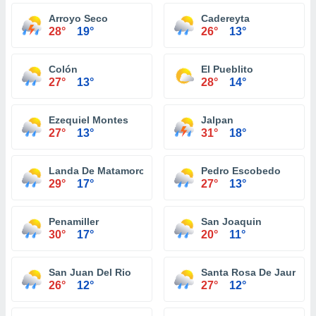
Arroyo Seco
Cadereyta
28°
19°
26°
13°
Colón
El Pueblito
27°
13°
28°
14°
Ezequiel Montes
Jalpan
27°
13°
31°
18°
Landa De Matamoros
Pedro Escobedo
29°
17°
27°
13°
Penamiller
San Joaquin
30°
17°
20°
11°
San Juan Del Rio
Santa Rosa De Jauregu
26°
12°
27°
12°