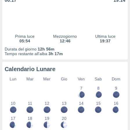
06:17
19:14
 profili
lezione
cità
izzata,
fili per
izzazione
Prima luce
Mezzogiorno
Ultima luce
05:54
12:46
19:37
nuti,
 profili
Durata del giorno
12h 56m
lezione
Tempo restante all'alba
3h 17m
uti
zzati,
Calendario Lunare
 le
ni degli
Lun
Mar
Mer
Gio
Ven
Sab
Dom
 misurare
zioni dei
7
8
9
,
ere il
10
11
12
13
14
15
16
so
he o la
17
18
19
20
ione di
enienti
diverse,