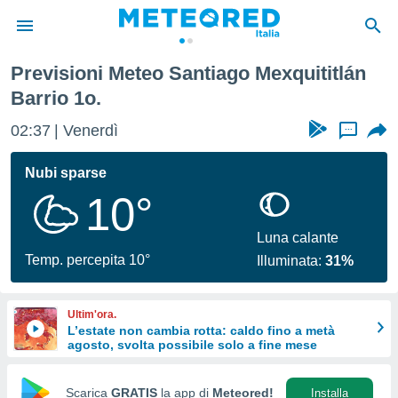
rrio 1o.
Previsioni Meteo Santiago Mexquititlán
tiva
Barrio 1o.
rivacy
ti di
02:37
Venerdì
...
net
net)
Nubi sparse
i
 da
10°
nisti per
 che le
Luna calante
ioni
Temp. percepita 10°
iano di
Illuminata:
31%
È
 a
Ultim'ora.
ito Web
L’estate non cambia rotta: caldo fino a metà
do le
agosto, svolta possibile solo a fine mese
opzioni:
Scarica
GRATIS
la app di
Meteored!
Installa
 i