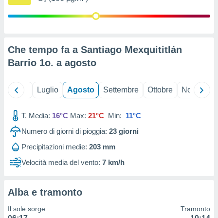
ioni
" o
tra
sui cookie
o sito
Che tempo fa a Santiago Mexquititlán
Barrio 1o. a
agosto
nostri
mo il
te
Giugno
Luglio
Agosto
Settembre
Ottobre
Novembre
ento dei
T. Media:
16°C
Max:
21°C
Min:
11°C
re
ioni su
Numero di giorni di pioggia:
23
giorni
vo e/o
Precipitazioni medie:
203 mm
i,
 dati
Velocità media del vento:
7 km/h
er la
 della
à, creare
Alba e tramonto
r la
à
Il sole sorge
Tramonto
izzata,