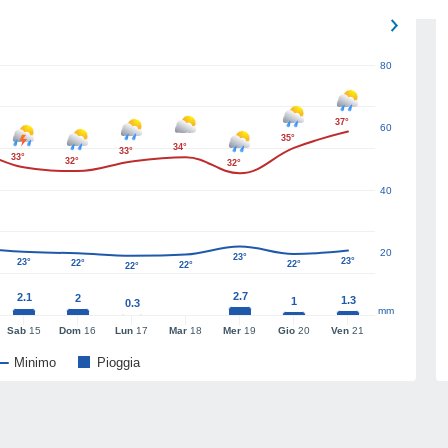
80
37°
60
35°
34°
33°
33°
32°
32°
40
20
23°
23°
23°
22°
22°
22°
22°
2.7
2.1
2
1.3
1
0.3
mm
Sab
15
Dom
16
Lun
17
Mar
18
Mer
19
Gio
20
Ven
21
Minimo
Pioggia