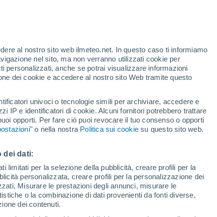
te
edere al nostro sito web ilmeteo.net. In questo caso ti informiamo
12%
avigazione nel sito, ma non verranno utilizzati cookie per
i personalizzati, anche se potrai visualizzare informazioni
azione dei cookie e accedere al nostro sito Web tramite questo
tificatori univoci o tecnologie simili per archiviare, accedere e
zzi IP e identificatori di cookie. Alcuni fornitori potrebbero trattare
 puoi opporti. Per fare ciò puoi revocare il tuo consenso o opporti
di pioggia
Satelliti
Modelli
ostazioni
" o nella nostra
Politica sui cookie
su questo sito web.
 dei dati:
ercoledì
Giovedi
Venerdì
Sabato
 limitati per la selezione della pubblicità, creare profili per la
bblicità personalizzata, creare profili per la personalizzazione dei
12 Ago
13 Ago
14 Ago
15 Ago
izzati, Misurare le prestazioni degli annunci, misurare le
istiche o la combinazione di dati provenienti da fonti diverse,
ezione dei contenuti.
80%
70%
90%
90%