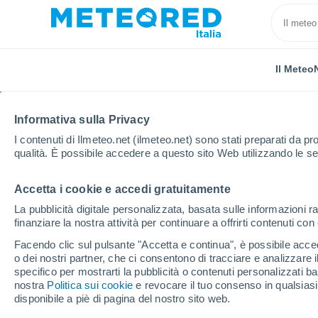
Il Meteo
Informativa sulla Privacy
I contenuti di Ilmeteo.net (ilmeteo.net) sono stati preparati da pro
qualità. È possibile accedere a questo sito Web utilizzando le se
Accetta i cookie e accedi gratuitamente
Home
El Salvador
Dipartimento di Santa Ana
Sa
La pubblicità digitale personalizzata, basata sulle informazioni ra
finanziare la nostra attività per continuare a offrirti contenuti co
Previsioni Meteo Santi
Facendo clic sul pulsante "Accetta e continua", è possibile accede
o dei nostri partner, che ci consentono di tracciare e analizzare
04:51
Domenica
specifico per mostrarti la pubblicità o contenuti personalizzati b
nostra
Politica sui cookie
e revocare il tuo consenso in qualsia
disponibile a piè di pagina del nostro sito web.
Nubi sparse