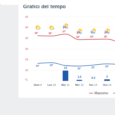
Grafici del tempo
45
40
37°
36°
36°
34°
35°
34°
35
30
25
23°
23°
23°
13
22°
22°
20
2
1.5
0.3
°C
Dom
9
Lun
10
Mar
11
Mer
12
Gio
13
Ven
14
Massimo