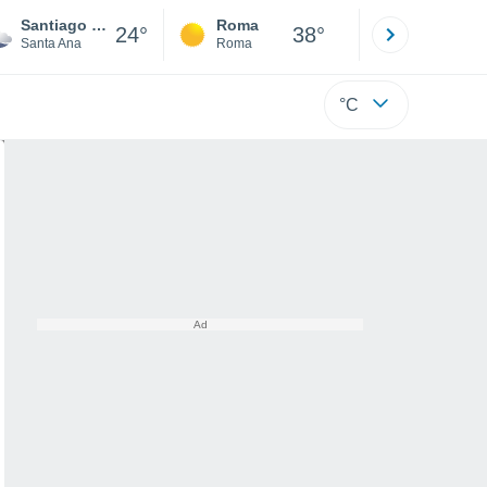
Santiago de la Frontera
Roma
Milano
24°
38°
Santa Ana
Roma
Milano
°C