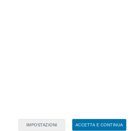
Calendario Lunare
Lun
Mar
Mer
Gio
Ven
Sab
Dom
9
10
11
12
13
14
15
16
17
18
19
20
21
22
IMPOSTAZIONI
ACCETTA E CONTINUA