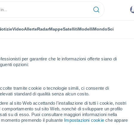
Notizie
Video
Allerte
Radar
Mappe
Satelliti
Modelli
Mondo
Sci
fessionisti per garantire che le informazioni offerte siano di
guenti opzioni:
ntiago de la Frontera
ccolte tramite cookie o tecnologie simili, ci consente di
n elevati standard di qualità senza alcun costo.
ago de la Frontera
re al sito Web accettando l'installazione di tutti i cookie, nostri
 il comportamento sul sito Web, nonché di sviluppare un profilo
...
asati su di esso. Puoi consultare maggiori informazioni nella
si momento premendo il pulsante
Impostazioni cookie
che appare
Per ora
Intervalli nuvolosi nelle prossime
ore