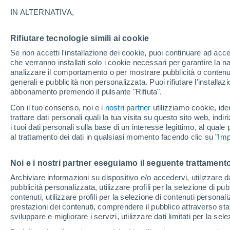
24°
IN ALTERNATIVA,
Rifiutare tecnologie simili ai cookie
Luna calan
Se non accetti l'installazione dei cookie, puoi continuare ad acc
Illuminata:
Temp. percepita 24°
che verranno installati solo i cookie necessari per garantire la n
analizzare il comportamento o per mostrare pubblicità o contenut
generali e pubblicità non personalizzata. Puoi rifiutare l'install
abbonamento premendo il pulsante "Rifiuta".
Ultim'ora.
Meteo, tendenza di lungo termine: arrivano
Con il tuo consenso, noi e i
nostri partner
utilizziamo cookie, iden
conferme, la svolta dopo Ferragosto
trattare dati personali quali la tua visita su questo sito web, indiri
i tuoi dati personali sulla base di un interesse legittimo, al quale
Il Meteo 1 - 7
Attualità
Mappa di nuvolosità
Radar 
al trattamento dei dati in qualsiasi momento facendo clic su "
Imp
Noi e i nostri partner eseguiamo il seguente trattamento
Domani
Martedì
M
Oggi
Archiviare informazioni su dispositivo e/o accedervi, utilizzare dati
pubblicità personalizzata, utilizzare profili per la selezione di pu
10 Ago
11 Ago
9 Ago
contenuti, utilizzare profili per la selezione di contenuti personal
prestazioni dei contenuti, comprendere il pubblico attraverso stat
sviluppare e migliorare i servizi, utilizzare dati limitati per la sel
90%