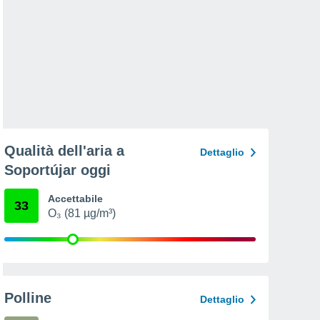
Qualità dell'aria a
Dettaglio
Soportújar oggi
Accettabile
33
O₃ (81 µg/m³)
Polline
Dettaglio