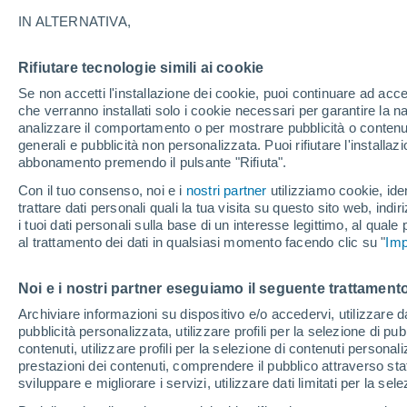
29°
IN ALTERNATIVA,
Rifiutare tecnologie simili ai cookie
Sud
Se non accetti l'installazione dei cookie, puoi continuare ad acc
Temp. percepita 29°
6
-
27 km/
che verranno installati solo i cookie necessari per garantire la n
analizzare il comportamento o per mostrare pubblicità o contenut
generali e pubblicità non personalizzata. Puoi rifiutare l'install
abbonamento premendo il pulsante "Rifiuta".
Ultim'ora.
Ondata di calore fino a Ferragosto: rischia di
Con il tuo consenso, noi e i
nostri partner
utilizziamo cookie, iden
diventare eccezionale. Svolta solo a fine mes
trattare dati personali quali la tua visita su questo sito web, indiri
i tuoi dati personali sulla base di un interesse legittimo, al quale
Il Meteo 1 - 7
Attualità
Mappa della Temperatura
R
al trattamento dei dati in qualsiasi momento facendo clic su "
Imp
Noi e i nostri partner eseguiamo il seguente trattamento
Domani
Lunedì
Oggi
Archiviare informazioni su dispositivo e/o accedervi, utilizzare dati
pubblicità personalizzata, utilizzare profili per la selezione di pu
9 Ago
10 Ago
8 Ago
contenuti, utilizzare profili per la selezione di contenuti personal
prestazioni dei contenuti, comprendere il pubblico attraverso stat
sviluppare e migliorare i servizi, utilizzare dati limitati per la sel