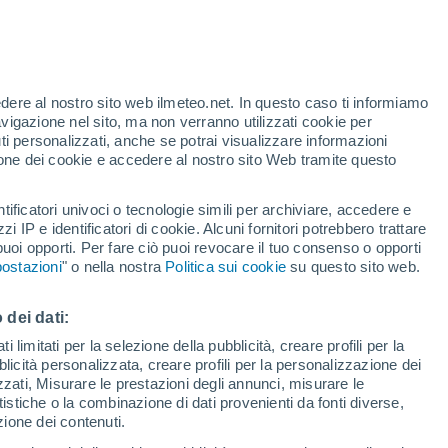
edere al nostro sito web ilmeteo.net. In questo caso ti informiamo
h
avigazione nel sito, ma non verranno utilizzati cookie per
i personalizzati, anche se potrai visualizzare informazioni
azione dei cookie e accedere al nostro sito Web tramite questo
tificatori univoci o tecnologie simili per archiviare, accedere e
e?
zzi IP e identificatori di cookie. Alcuni fornitori potrebbero trattare
 puoi opporti. Per fare ciò puoi revocare il tuo consenso o opporti
adar di pioggia
Satelliti
Modelli
ostazioni
" o nella nostra
Politica sui cookie
su questo sito web.
 dei dati:
Martedì
Mercoledì
Giovedi
Venerdì
 limitati per la selezione della pubblicità, creare profili per la
bblicità personalizzata, creare profili per la personalizzazione dei
11 Ago
12 Ago
13 Ago
14 Ago
izzati, Misurare le prestazioni degli annunci, misurare le
istiche o la combinazione di dati provenienti da fonti diverse,
ezione dei contenuti.
70%
80%