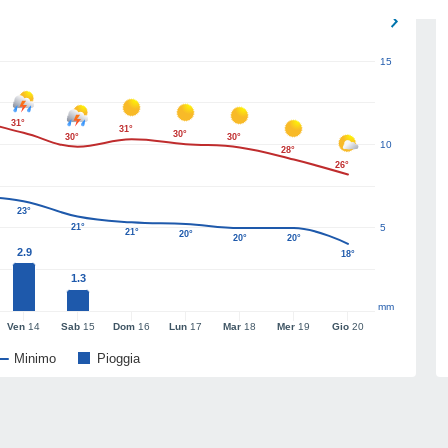
15
31°
31°
30°
30°
30°
10
28°
26°
23°
21°
5
21°
20°
20°
20°
2.9
18°
1.3
mm
Ven
14
Sab
15
Dom
16
Lun
17
Mar
18
Mer
19
Gio
20
Minimo
Pioggia