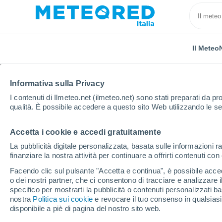
Il Meteo
Informativa sulla Privacy
I contenuti di Ilmeteo.net (ilmeteo.net) sono stati preparati da pro
qualità. È possibile accedere a questo sito Web utilizzando le se
Accetta i cookie e accedi gratuitamente
Home
Spagna
Andalusia
Provincia di Granada
La pubblicità digitale personalizzata, basata sulle informazioni ra
finanziare la nostra attività per continuare a offrirti contenuti co
Previsioni Meteo Sopor
Facendo clic sul pulsante "Accetta e continua", è possibile accede
o dei nostri partner, che ci consentono di tracciare e analizzare
19:33
Sabato
specifico per mostrarti la pubblicità o contenuti personalizzati b
nostra
Politica sui cookie
e revocare il tuo consenso in qualsia
disponibile a piè di pagina del nostro sito web.
Sereno