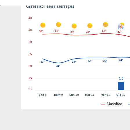
Grafici del tempo
40
35
33°
33°
33°
33°
33°
33°
30
25
24°
23°
23°
23°
23°
20
21°
15
1.8
°C
Sab
8
Dom
9
Lun
10
Mar
11
Mer
12
Gio
13
Massimo