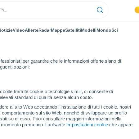
Notizie
Video
Allerte
Radar
Mappe
Satelliti
Modelli
Mondo
Sci
fessionisti per garantire che le informazioni offerte siano di
guenti opzioni:
Soportújar
ccolte tramite cookie o tecnologie simili, ci consente di
n elevati standard di qualità senza alcun costo.
tújar
re al sito Web accettando l'installazione di tutti i cookie, nostri
 il comportamento sul sito Web, nonché di sviluppare un profilo
...
asati su di esso. Puoi consultare maggiori informazioni nella
si momento premendo il pulsante
Impostazioni cookie
che appare
Per ora
Cielo sereno nelle prossime ore