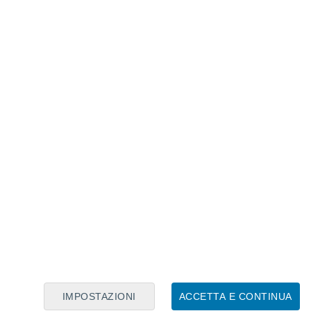
Calendario Lunare
Lun
Mar
Mer
Gio
Ven
Sab
Dom
8
9
10
11
12
13
14
15
16
17
18
19
20
21
IMPOSTAZIONI
ACCETTA E CONTINUA