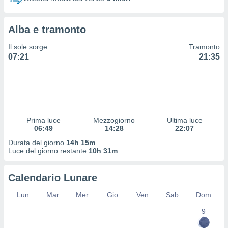
 profili
lezione
cità
Alba e tramonto
izzata,
fili per
Il sole sorge
Tramonto
07:21
21:35
izzazione
nuti,
 profili
lezione
uti
zzati,
Prima luce
Mezzogiorno
Ultima luce
 le
06:49
14:28
22:07
ni degli
 misurare
Durata del giorno
14h 15m
zioni dei
Luce del giorno restante
10h 31m
,
ere il
Calendario Lunare
so
Lun
Mar
Mer
Gio
Ven
Sab
Dom
he o la
ione di
9
enienti
diverse,