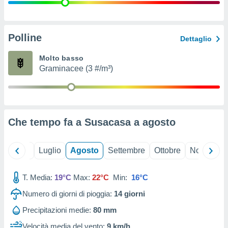
ioni
" o
tra
sui cookie
o sito
Polline
Dettaglio
Molto basso
nostri
Graminacee (3 #/m³)
mo il
te
ento dei
Che tempo fa a Susacasa a
agosto
re
ioni su
vo e/o
Giugno
Luglio
Agosto
Settembre
Ottobre
Novembre
i,
 dati
er la
T. Media:
19°C
Max:
22°C
Min:
16°C
 della
Numero di giorni di pioggia:
14
giorni
à, creare
r la
Precipitazioni medie:
80 mm
à
izzata,
Velocità media del vento:
9 km/h