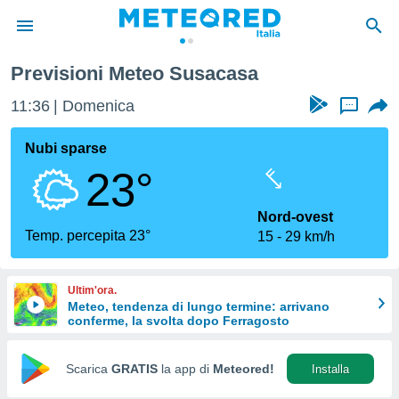
Previsioni Meteo Susacasa
tiva
rivacy
11:36
Domenica
...
ti di
net
Nubi sparse
net)
23°
i
 da
nisti per
Nord-ovest
 che le
Temp. percepita 23°
15
29 km/h
ioni
iano di
È
Ultim'ora.
Meteo, tendenza di lungo termine: arrivano
 a
conferme, la svolta dopo Ferragosto
ito Web
do le
opzioni:
Scarica
GRATIS
la app di
Meteored!
Installa
 i