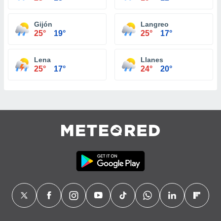
Gijón
Langreo
25°
19°
25°
17°
Lena
Llanes
25°
17°
24°
20°