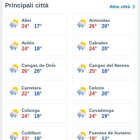
Principali città
Altre città
Aller
Arriondas
24°
17°
26°
20°
Avilés
Cabrales
24°
18°
24°
20°
Cangas de Onís
Cangas del Narcea
26°
20°
25°
18°
Carretera
Celorio
22°
18°
24°
20°
Colunga
Covadonga
24°
19°
24°
19°
Cudillero
Fuentes de Invierno
23°
18°
19°
12°