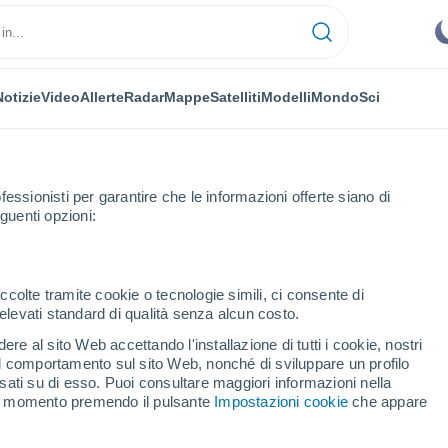
Notizie
Video
Allerte
Radar
Mappe
Satelliti
Modelli
Mondo
Sci
fessionisti per garantire che le informazioni offerte siano di
guenti opzioni:
 Toledo
Talavera la Nueva
ccolte tramite cookie o tecnologie simili, ci consente di
n elevati standard di qualità senza alcun costo.
era la Nueva
re al sito Web accettando l'installazione di tutti i cookie, nostri
 il comportamento sul sito Web, nonché di sviluppare un profilo
...
asati su di esso. Puoi consultare maggiori informazioni nella
si momento premendo il pulsante
Impostazioni cookie
che appare
Per ora
Cielo sereno nelle prossime ore