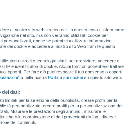
te
edere al nostro sito web ilmeteo.net. In questo caso ti informiamo
46%
avigazione nel sito, ma non verranno utilizzati cookie per
i personalizzati, anche se potrai visualizzare informazioni
azione dei cookie e accedere al nostro sito Web tramite questo
forti
tificatori univoci o tecnologie simili per archiviare, accedere e
zzi IP e identificatori di cookie. Alcuni fornitori potrebbero trattare
 puoi opporti. Per fare ciò puoi revocare il tuo consenso o opporti
adar di pioggia
Satelliti
Modelli
ostazioni
" o nella nostra
Politica sui cookie
su questo sito web.
 dei dati:
omenica
Lunedì
Martedì
Mercoledì
 limitati per la selezione della pubblicità, creare profili per la
bblicità personalizzata, creare profili per la personalizzazione dei
9 Ago
10 Ago
11 Ago
12 Ago
izzati, Misurare le prestazioni degli annunci, misurare le
istiche o la combinazione di dati provenienti da fonti diverse,
ezione dei contenuti.