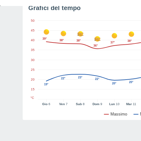
Grafici del tempo
50
45
39°
40
38°
38°
38°
37°
36°
35
30
25
23°
22°
22°
20
20°
20°
19°
15
°C
Gio
6
Ven
7
Sab
8
Dom
9
Lun
10
Mar
11
Massimo