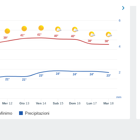
6
41°
41°
40°
40°
39°
38°
38°
4
2
24°
24°
24°
23°
23°
21°
21°
mm
Mer
12
Gio
13
Ven
14
Sab
15
Dom
16
Lun
17
Mar
18
Minimo
Precipitazioni