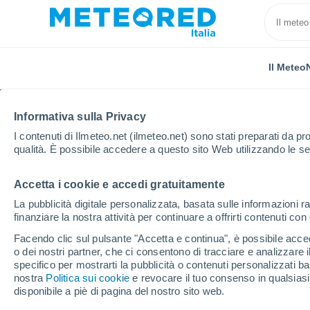
Il Meteo
Informativa sulla Privacy
I contenuti di Ilmeteo.net (ilmeteo.net) sono stati preparati da pro
qualità. È possibile accedere a questo sito Web utilizzando le se
Accetta i cookie e accedi gratuitamente
Home
Spagna
Castiglia-La Mancia
Provincia di
La pubblicità digitale personalizzata, basata sulle informazioni ra
finanziare la nostra attività per continuare a offrirti contenuti co
Previsioni Meteo Talav
Facendo clic sul pulsante "Accetta e continua", è possibile accede
o dei nostri partner, che ci consentono di tracciare e analizzare
23:52
Giovedi
specifico per mostrarti la pubblicità o contenuti personalizzati b
nostra
Politica sui cookie
e revocare il tuo consenso in qualsia
disponibile a piè di pagina del nostro sito web.
Cielo sereno