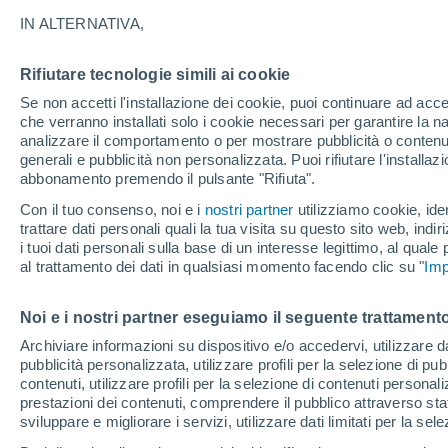
29°
IN ALTERNATIVA,
Rifiutare tecnologie simili ai cookie
Luna calan
Se non accetti l'installazione dei cookie, puoi continuare ad acc
Illuminata:
Temp. percepita 28°
che verranno installati solo i cookie necessari per garantire la n
analizzare il comportamento o per mostrare pubblicità o contenut
generali e pubblicità non personalizzata. Puoi rifiutare l'install
abbonamento premendo il pulsante "Rifiuta".
Ultim’ora
Caldo intenso sull’Italia, ma venerdì 7 agosto 
Con il tuo consenso, noi e i
nostri partner
utilizziamo cookie, iden
temporali minacciano il Nord
trattare dati personali quali la tua visita su questo sito web, indiri
i tuoi dati personali sulla base di un interesse legittimo, al quale
Il Meteo 1 - 7
Attualità
Mappa della Temperatura
R
al trattamento dei dati in qualsiasi momento facendo clic su "
Imp
Noi e i nostri partner eseguiamo il seguente trattamento
Domani
Sabato
D
Oggi
Archiviare informazioni su dispositivo e/o accedervi, utilizzare dati
pubblicità personalizzata, utilizzare profili per la selezione di pu
7 Ago
8 Ago
6 Ago
contenuti, utilizzare profili per la selezione di contenuti personal
prestazioni dei contenuti, comprendere il pubblico attraverso stat
sviluppare e migliorare i servizi, utilizzare dati limitati per la sel