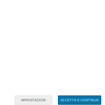
Calendario Lunare
Lun
Mar
Mer
Gio
Ven
Sab
Dom
6
7
8
9
10
11
12
13
14
15
16
17
18
19
IMPOSTAZIONI
ACCETTA E CONTINUA