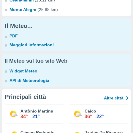
Ceara-Mirim
(23.11 km)
Monte Alegre
(25.88 km)
Il Meteo...
PDF
Maggiori informazioni
Il Meteo sul tuo sito Web
Widget Meteo
API di Meteorologia
Principali città
Altre città
Antônio Martins
Caico
34°
21°
36°
22°
Campo Redondo
Jardim De Piranhas