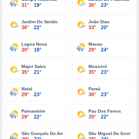
31°
19°
36°
23°
Jardim Do Serido
João Dias
36°
22°
33°
20°
Lagoa Nova
Macau
30°
18°
29°
24°
Major Sales
Mossoró
35°
21°
35°
23°
Natal
Paraú
29°
23°
36°
23°
Parnamirim
Pau Dos Ferros
29°
22°
35°
22°
São Gonçalo Do Amarante
São Miguel Do Gostoso