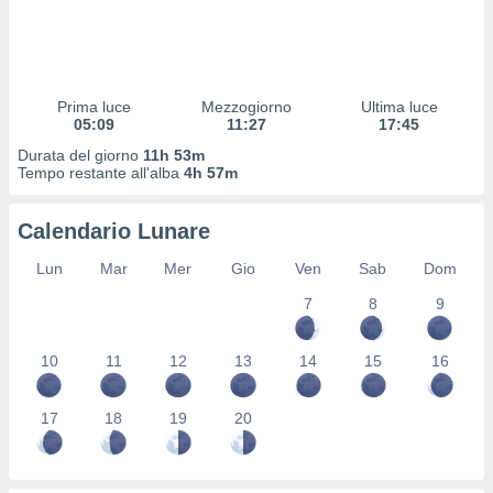
 profili
lezione
cità
izzata,
fili per
Prima luce
Mezzogiorno
Ultima luce
05:09
11:27
17:45
izzazione
Durata del giorno
11h 53m
nuti,
Tempo restante all'alba
4h 57m
 profili
lezione
uti
Calendario Lunare
zzati,
 le
Lun
Mar
Mer
Gio
Ven
Sab
Dom
ni degli
 misurare
7
8
9
zioni dei
,
10
11
12
13
14
15
16
ere il
so
17
18
19
20
he o la
ione di
enienti
diverse,