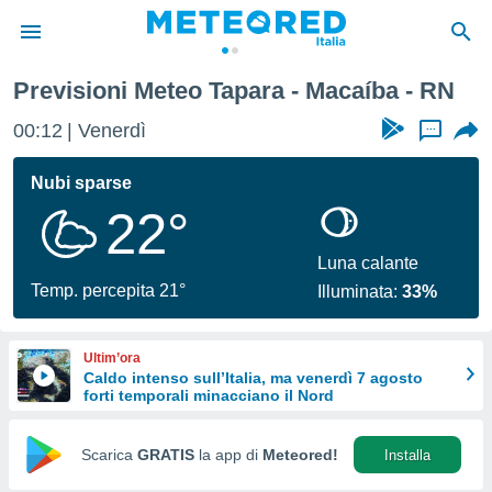
Previsioni Meteo Tapara - Macaíba - RN
tiva
rivacy
00:12
Venerdì
...
ti di
net
Nubi sparse
net)
22°
i
 da
nisti per
Luna calante
 che le
Temp. percepita 21°
Illuminata:
33%
ioni
iano di
È
Ultim’ora
Caldo intenso sull’Italia, ma venerdì 7 agosto
 a
forti temporali minacciano il Nord
ito Web
do le
opzioni:
Scarica
GRATIS
la app di
Meteored!
Installa
 i