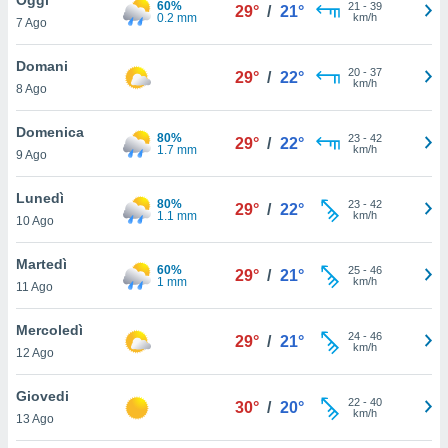
60%
a", è
21
-
39
29°
/
21°
0.2 mm
km/h
7 Ago
al sito
ettando
Domani
20
-
37
29°
/
22°
zione di
km/h
8 Ago
okie,
dei nostri
Domenica
80%
23
-
42
che ci
29°
/
22°
1.7 mm
km/h
9 Ago
no di
 e
e il
Lunedì
80%
23
-
42
29°
/
22°
amento
1.1 mm
km/h
10 Ago
 Web,
i
Martedì
60%
25
-
46
re un
29°
/
21°
1 mm
km/h
11 Ago
pecifico
arti la
Mercoledì
à o
24
-
46
29°
/
21°
km/h
i
12 Ago
zzati
 di esso.
Giovedi
22
-
40
sultare
30°
/
20°
km/h
13 Ago
oni nella