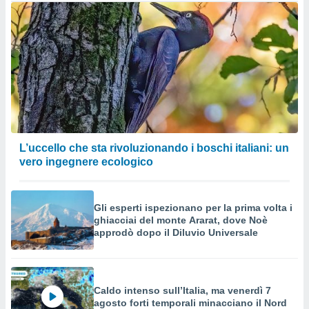
L’uccello che sta rivoluzionando i boschi italiani: un
vero ingegnere ecologico
Gli esperti ispezionano per la prima volta i
ghiacciai del monte Ararat, dove Noè
approdò dopo il Diluvio Universale
Caldo intenso sull’Italia, ma venerdì 7
agosto forti temporali minacciano il Nord