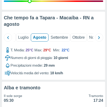
ioni
" o
tra
sui cookie
o sito
Che tempo fa a Tapara - Macaíba - RN a
agosto
nostri
Giugno
Luglio
Agosto
Settembre
Ottobre
Novembre
mo il
te
ento dei
T. Media:
25°C
Max:
29°C
Min:
22°C
Numero di giorni di pioggia:
10
giorni
re
ioni su
Precipitazioni medie:
29 mm
vo e/o
Velocità media del vento:
18 km/h
i,
 dati
er la
 della
Alba e tramonto
à, creare
r la
Il sole sorge
Tramonto
à
05:30
17:24
izzata,