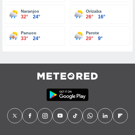
Naranjos
Orizaba
32°
24°
26°
16°
Panuco
Perote
33°
24°
20°
9°