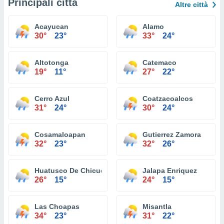
Principali città
Altre città
Acayucan
Alamo
30°
23°
33°
24°
Altotonga
Catemaco
19°
11°
27°
22°
Cerro Azul
Coatzacoalcos
31°
24°
30°
24°
Cosamaloapan
Gutierrez Zamora
32°
23°
32°
26°
Huatusco De Chicuellar
Jalapa Enriquez
26°
15°
24°
15°
Las Choapas
Misantla
34°
23°
31°
22°