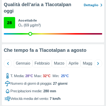
ioni
Qualità dell'aria a Tlacotalpan
Dettaglio
e
à non
oggi
izzata.
utare
Accettabile
28
zione dei
O₃ (69 µg/m³)
 al
ito Web
questo
ento
Che tempo fa a Tlacotalpan a
agosto
 il
Gennaio
Febbraio
Marzo
Aprile
Maggio
Giu
o
, noi e i
rtner
T. Media:
28°C
Max:
32°C
Min:
25°C
mo
Numero di giorni di pioggia:
27
giorni
tori
Precipitazioni medie:
280 mm
o
e simili
Velocità media del vento:
7 km/h
viare,