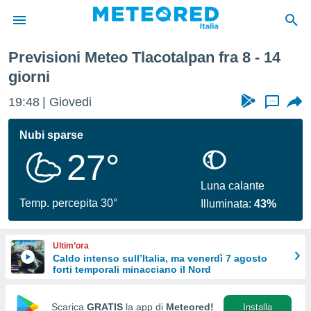
 Settimana
Previsioni Meteo Tlacotalpan fra 8 - 14
tiva
giorni
rivacy
ti di
19:48
Giovedi
...
net
net)
Nubi sparse
i
 da
27°
nisti per
 che le
Luna calante
ioni
Temp. percepita 30°
iano di
Illuminata:
43%
È
 a
Ultim’ora
ito Web
Caldo intenso sull’Italia, ma venerdì 7 agosto
do le
forti temporali minacciano il Nord
opzioni:
Scarica
GRATIS
la app di
Meteored!
Installa
 i