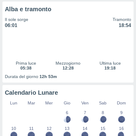
 e
ati
Alba e tramonto
 quali la
a su
Il sole sorge
Tramonto
ito web,
06:01
18:54
IP e
tori di
Alcuni
ro
 tuoi dati
Prima luce
Mezzogiorno
Ultima luce
 sulla
05:38
12:28
19:18
un
e
Durata del giorno
12h 53m
, al quale
rti. Per
Calendario Lunare
puoi
il tuo
Lun
Mar
Mer
Gio
Ven
Sab
Dom
o o
l
6
7
8
9
nto dei
ualsiasi
 facendo
10
11
12
13
14
15
16