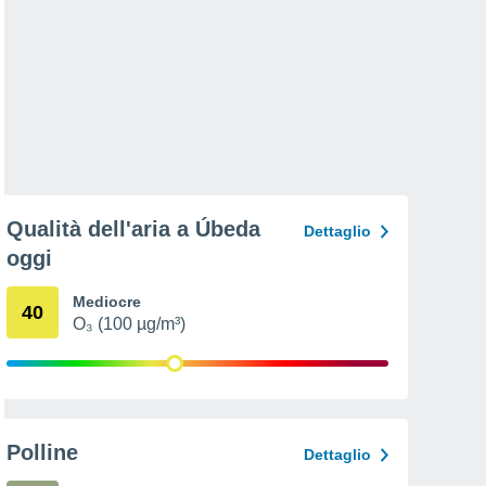
Qualità dell'aria a Úbeda
Dettaglio
oggi
Mediocre
40
O₃ (100 µg/m³)
Polline
Dettaglio