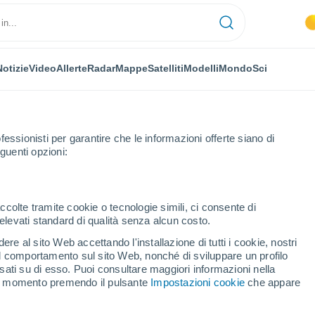
Notizie
Video
Allerte
Radar
Mappe
Satelliti
Modelli
Mondo
Sci
fessionisti per garantire che le informazioni offerte siano di
guenti opzioni:
Úbeda
ccolte tramite cookie o tecnologie simili, ci consente di
n elevati standard di qualità senza alcun costo.
a
re al sito Web accettando l'installazione di tutti i cookie, nostri
 il comportamento sul sito Web, nonché di sviluppare un profilo
...
asati su di esso. Puoi consultare maggiori informazioni nella
si momento premendo il pulsante
Impostazioni cookie
che appare
Per ora
Cielo sereno nelle prossime ore