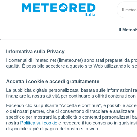
Il Meteo
Informativa sulla Privacy
I contenuti di Ilmeteo.net (ilmeteo.net) sono stati preparati da pro
qualità. È possibile accedere a questo sito Web utilizzando le se
Accetta i cookie e accedi gratuitamente
Home
Spagna
Andalusia
Provincia di Jaén
La pubblicità digitale personalizzata, basata sulle informazioni ra
finanziare la nostra attività per continuare a offrirti contenuti co
Previsioni Meteo Úbed
Facendo clic sul pulsante "Accetta e continua", è possibile accede
o dei nostri partner, che ci consentono di tracciare e analizzare
18:31
Sabato
specifico per mostrarti la pubblicità o contenuti personalizzati b
nostra
Politica sui cookie
e revocare il tuo consenso in qualsia
disponibile a piè di pagina del nostro sito web.
Sereno