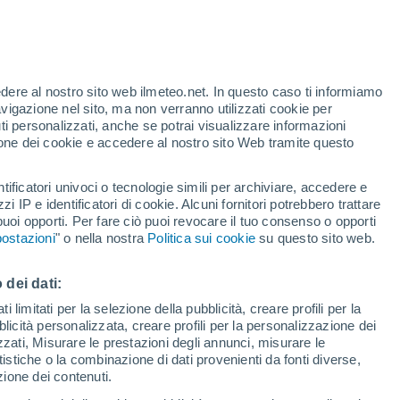
Allerta arancione
Allerta importante per alte
temperature a Úbeda oggi
edere al nostro sito web ilmeteo.net. In questo caso ti informiamo
/h
avigazione nel sito, ma non verranno utilizzati cookie per
i personalizzati, anche se potrai visualizzare informazioni
azione dei cookie e accedere al nostro sito Web tramite questo
tificatori univoci o tecnologie simili per archiviare, accedere e
e?
zzi IP e identificatori di cookie. Alcuni fornitori potrebbero trattare
 puoi opporti. Per fare ciò puoi revocare il tuo consenso o opporti
adar di pioggia
Satelliti
Modelli
ostazioni
" o nella nostra
Politica sui cookie
su questo sito web.
 dei dati:
Martedì
Mercoledì
Giovedi
Venerdì
 limitati per la selezione della pubblicità, creare profili per la
bblicità personalizzata, creare profili per la personalizzazione dei
11 Ago
12 Ago
13 Ago
14 Ago
izzati, Misurare le prestazioni degli annunci, misurare le
istiche o la combinazione di dati provenienti da fonti diverse,
ezione dei contenuti.