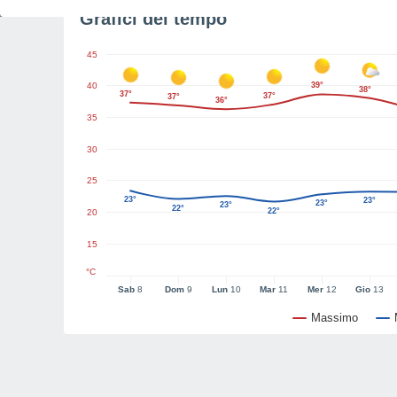
Grafici del tempo
45
40
39°
38°
37°
37°
37°
36°
35
30
25
23°
23°
23°
23°
22°
22°
20
15
°C
Sab
8
Dom
9
Lun
10
Mar
11
Mer
12
Gio
13
Massimo