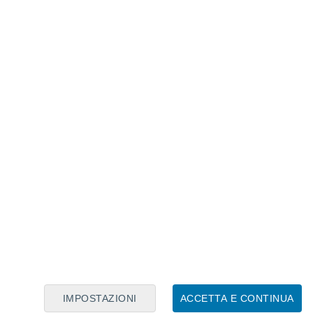
Calendario Lunare
Lun
Mar
Mer
Gio
Ven
Sab
Dom
8
9
10
11
12
13
14
15
16
17
18
19
20
21
IMPOSTAZIONI
ACCETTA E CONTINUA