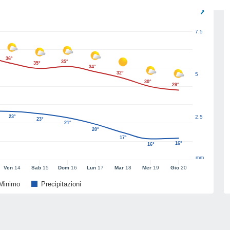
7.5
36°
35°
35°
34°
32°
5
30°
29°
23°
2.5
23°
21°
20°
17°
16°
16°
mm
Ven
14
Sab
15
Dom
16
Lun
17
Mar
18
Mer
19
Gio
20
Minimo
Precipitazioni