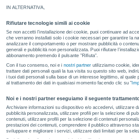
36°
IN ALTERNATIVA,
Rifiutare tecnologie simili ai cookie
Ovest
Se non accetti l'installazione dei cookie, puoi continuare ad acc
Temp. percepita 34°
16
-
36 km
che verranno installati solo i cookie necessari per garantire la n
analizzare il comportamento o per mostrare pubblicità o contenut
generali e pubblicità non personalizzata. Puoi rifiutare l'install
abbonamento premendo il pulsante "Rifiuta".
Ultim'ora.
Ondata di calore fino a Ferragosto: rischia di
Con il tuo consenso, noi e i
nostri partner
utilizziamo cookie, iden
diventare eccezionale. Svolta solo a fine mes
trattare dati personali quali la tua visita su questo sito web, indiri
i tuoi dati personali sulla base di un interesse legittimo, al quale
Il Meteo 1 - 7
Attualità
Mappa della Temperatura
R
al trattamento dei dati in qualsiasi momento facendo clic su "
Imp
Noi e i nostri partner eseguiamo il seguente trattamento
Domani
Lunedì
Oggi
Archiviare informazioni su dispositivo e/o accedervi, utilizzare dati
pubblicità personalizzata, utilizzare profili per la selezione di pu
9 Ago
10 Ago
8 Ago
contenuti, utilizzare profili per la selezione di contenuti personal
prestazioni dei contenuti, comprendere il pubblico attraverso stat
sviluppare e migliorare i servizi, utilizzare dati limitati per la sel