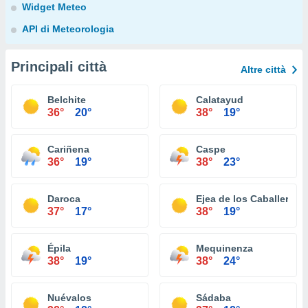
Widget Meteo
API di Meteorologia
Principali città
Altre città
Belchite
Calatayud
36°
20°
38°
19°
Cariñena
Caspe
36°
19°
38°
23°
Daroca
Ejea de los Caballeros
37°
17°
38°
19°
Épila
Mequinenza
38°
19°
38°
24°
Nuévalos
Sádaba