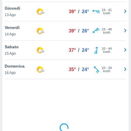
Giovedi
sui cookie
19
-
41
39°
/
24°
km/h
13 Ago
e il tuo
 in
Venerdì
23
-
48
39°
/
26°
o
km/h
14 Ago
 il
Sabato
azioni
10
-
44
37°
/
24°
km/h
15 Ago
kie
re
le a piè
Domenica
10
-
34
35°
/
24°
 del
km/h
16 Ago
to web.
ATIVA,
e
gie
i cookie
ccetti
zione dei