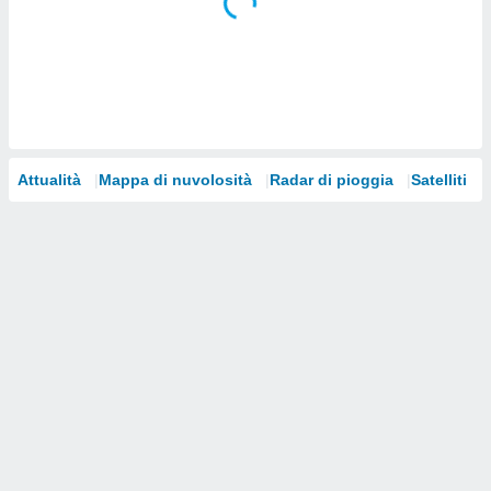
i nostri
artner
Attualità
Mappa di nuvolosità
Radar di pioggia
Satelliti