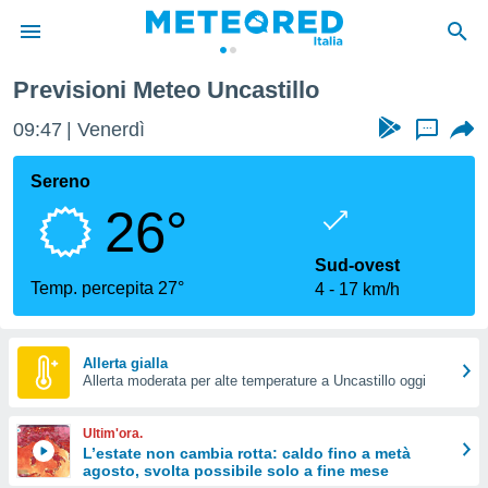
 di Saragozza
Uncastillo
Previsioni Meteo Uncastillo
tiva
rivacy
09:47
Venerdì
...
ti di
net
Sereno
net)
26°
i
 da
nisti per
Sud-ovest
 che le
Temp. percepita 27°
4
17 km/h
ioni
iano di
È
Allerta gialla
 a
Allerta moderata per alte temperature a Uncastillo oggi
ito Web
do le
Ultim'ora.
opzioni:
L’estate non cambia rotta: caldo fino a metà
agosto, svolta possibile solo a fine mese
 i