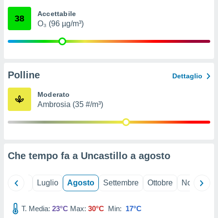
ioni
" o
Accettabile
tra
38
O₃ (96 µg/m³)
sui cookie
o sito
nostri
Polline
Dettaglio
mo il
te
Moderato
ento dei
Ambrosia (35 #/m³)
re
ioni su
vo e/o
i,
Che tempo fa a Uncastillo a
agosto
 dati
er la
 della
Giugno
Luglio
Agosto
Settembre
Ottobre
Novembre
à, creare
r la
à
T. Media:
23°C
Max:
30°C
Min:
17°C
izzata,