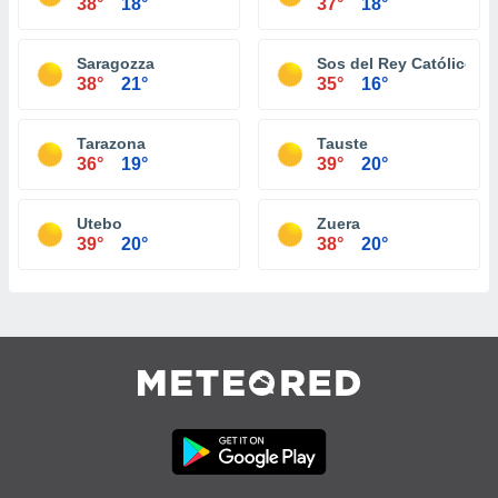
38°
18°
37°
18°
Saragozza
Sos del Rey Católico
38°
21°
35°
16°
Tarazona
Tauste
36°
19°
39°
20°
Utebo
Zuera
39°
20°
38°
20°