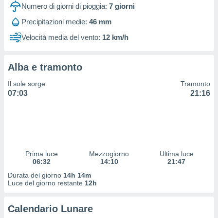
 profili
Numero di giorni di pioggia:
7
giorni
lezione
Precipitazioni medie:
46 mm
cità
izzata,
Velocità media del vento:
12 km/h
fili per
izzazione
Alba e tramonto
nuti,
 profili
Il sole sorge
Tramonto
lezione
07:03
21:16
uti
zzati,
 le
ni degli
 misurare
zioni dei
,
Prima luce
Mezzogiorno
Ultima luce
06:32
14:10
21:47
ere il
Durata del giorno
14h 14m
so
Luce del giorno restante
12h
he o la
ione di
Calendario Lunare
enienti
diverse,