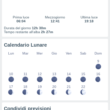
 profili
lezione
cità
izzata,
Prima luce
Mezzogiorno
Ultima luce
fili per
06:04
12:41
19:18
Durata del giorno
12h 30m
izzazione
Tempo restante all'alba
2h 27m
nuti,
 profili
Calendario Lunare
lezione
uti
Lun
Mar
Mer
Gio
Ven
Sab
Dom
zzati,
 le
9
ni degli
 misurare
zioni dei
10
11
12
13
14
15
16
,
ere il
17
18
19
20
21
22
so
he o la
ione di
enienti
Condividi previsioni
diverse,