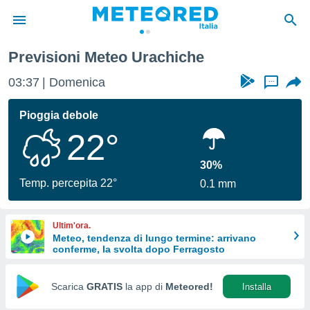
Previsioni Meteo Urachiche
tiva
rivacy
03:37
Domenica
...
ti di
net
Pioggia debole
net)
22°
i
 da
nisti per
30%
 che le
Temp. percepita 22°
0.1 mm
ioni
iano di
È
Ultim'ora.
Meteo, tendenza di lungo termine: arrivano
 a
conferme, la svolta dopo Ferragosto
ito Web
do le
opzioni:
Scarica
GRATIS
la app di
Meteored!
Installa
 i