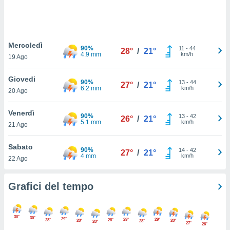
puoi
re ad
 al
ito web
Mercoledì
et. In
90%
11
-
44
28°
/
21°
4.9 mm
km/h
aso ti
19 Ago
mo che
installati
Giovedi
90%
13
-
44
27°
/
21°
okie
6.2 mm
km/h
20 Ago
i per
 la
Venerdì
one nel
90%
13
-
42
26°
/
21°
5.1 mm
km/h
 non
21 Ago
utilizzati
er
Sabato
90%
14
-
42
27°
/
21°
e il
4 mm
km/h
22 Ago
amento o
rare
à o
Grafici del tempo
i
zzati,
 potrai
30°
30°
29°
29°
29°
28°
28°
are
28°
28°
28°
28°
27°
26°