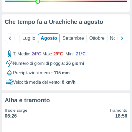
ioni
" o
tra
sui cookie
o sito
Che tempo fa a Urachiche a
agosto
nostri
Giugno
Luglio
Agosto
Settembre
Ottobre
Novembre
mo il
T. Media:
24°C
Max:
29°C
Min:
21°C
te
ento dei
Numero di giorni di pioggia:
26
giorni
Precipitazioni medie:
115 mm
re
ioni su
Velocità media del vento:
8 km/h
vo e/o
i,
 dati
Alba e tramonto
er la
 della
Il sole sorge
Tramonto
à, creare
06:26
18:56
r la
à
izzata,