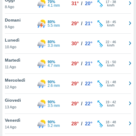
70%
a", è
17
-
38
31°
/
20°
4.1 mm
km/h
8 Ago
al sito
ettando
Domani
80%
18
-
45
29°
/
21°
zione di
5.5 mm
km/h
9 Ago
okie,
dei nostri
Lunedì
80%
22
-
46
che ci
30°
/
22°
3.3 mm
km/h
10 Ago
no di
 e
e il
Martedì
90%
21
-
50
29°
/
21°
amento
4.7 mm
km/h
11 Ago
 Web,
i
Mercoledì
90%
21
-
48
re un
29°
/
22°
2.6 mm
km/h
12 Ago
pecifico
arti la
Giovedi
à o
90%
19
-
42
29°
/
22°
3.5 mm
km/h
i
13 Ago
zzati
 di esso.
Venerdì
90%
18
-
48
sultare
28°
/
22°
5.2 mm
km/h
14 Ago
oni nella