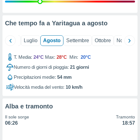
ioni
" o
tra
sui cookie
o sito
Che tempo fa a Yaritagua a
agosto
nostri
Giugno
Luglio
Agosto
Settembre
Ottobre
Novembre
mo il
T. Media:
24°C
Max:
28°C
Min:
20°C
te
ento dei
Numero di giorni di pioggia:
21
giorni
Precipitazioni medie:
54 mm
re
ioni su
Velocità media del vento:
10 km/h
vo e/o
i,
 dati
Alba e tramonto
er la
 della
Il sole sorge
Tramonto
à, creare
06:26
18:57
r la
à
izzata,