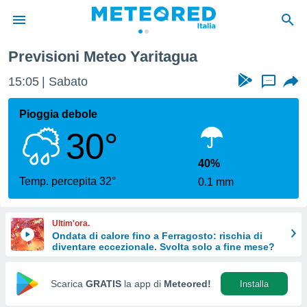
Previsioni Meteo Yaritagua
tiva
rivacy
15:05
Sabato
...
ti di
net
Pioggia debole
net)
30°
i
 da
nisti per
40%
 che le
Temp. percepita 32°
0.1 mm
ioni
iano di
È
Ultim'ora.
Ondata di calore fino a Ferragosto: rischia di
 a
diventare eccezionale. Svolta solo a fine mese?
ito Web
do le
opzioni:
Scarica
GRATIS
la app di
Meteored!
Installa
 i