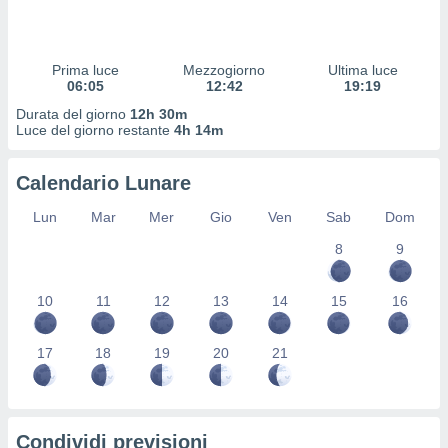
 profili
lezione
cità
izzata,
Prima luce
Mezzogiorno
Ultima luce
fili per
06:05
12:42
19:19
Durata del giorno
12h 30m
izzazione
Luce del giorno restante
4h 14m
nuti,
 profili
Calendario Lunare
lezione
uti
Lun
Mar
Mer
Gio
Ven
Sab
Dom
zzati,
 le
8
9
ni degli
 misurare
zioni dei
10
11
12
13
14
15
16
,
ere il
17
18
19
20
21
so
he o la
ione di
enienti
Condividi previsioni
diverse,