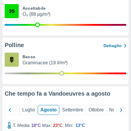
ioni
" o
Accettabile
tra
35
O₃ (88 µg/m³)
sui cookie
o sito
nostri
Polline
Dettaglio
mo il
te
Basso
ento dei
Graminacee (19 #/m³)
re
ioni su
vo e/o
i,
Che tempo fa a Vandoeuvres a
agosto
 dati
er la
 della
Giugno
Luglio
Agosto
Settembre
Ottobre
Novembre
à, creare
r la
à
T. Media:
18°C
Max:
23°C
Min:
13°C
izzata,