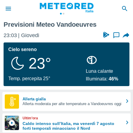
Previsioni Meteo Vandoeuvres
tiva
rivacy
23:03
Giovedi
...
ti di
net
Cielo sereno
net)
23°
i
 da
nisti per
Luna calante
 che le
Temp. percepita 25°
Illuminata:
46%
ioni
iano di
È
Allerta gialla
 a
Allerta moderata per alte temperature a Vandoeuvres oggi
ito Web
do le
Ultim’ora
opzioni:
Caldo intenso sull’Italia, ma venerdì 7 agosto
forti temporali minacciano il Nord
 i