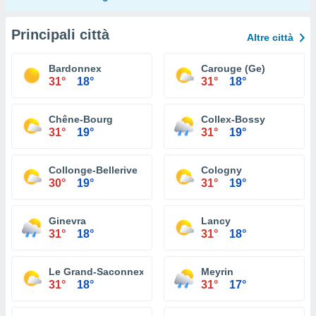
Principali città
Altre città
Bardonnex
Carouge (Ge)
31°
18°
31°
18°
Chêne-Bourg
Collex-Bossy
31°
19°
31°
19°
Collonge-Bellerive
Cologny
30°
19°
31°
19°
Ginevra
Lancy
31°
18°
31°
18°
Le Grand-Saconnex
Meyrin
31°
18°
31°
17°