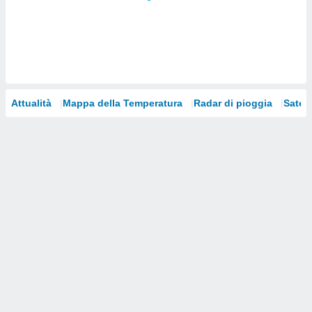
i nostri
artner
Attualità
Mappa della Temperatura
Radar di pioggia
Satelli