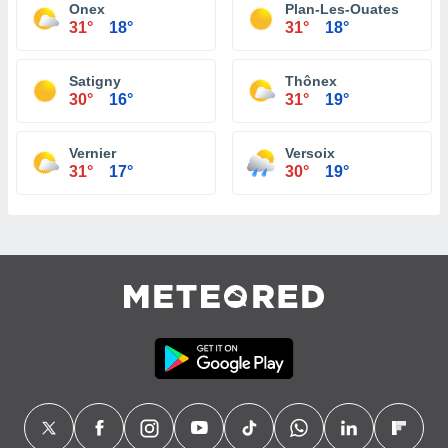
Onex
Plan-Les-Ouates
31°
18°
31°
18°
Satigny
Thônex
30°
16°
31°
19°
Vernier
Versoix
31°
17°
30°
19°