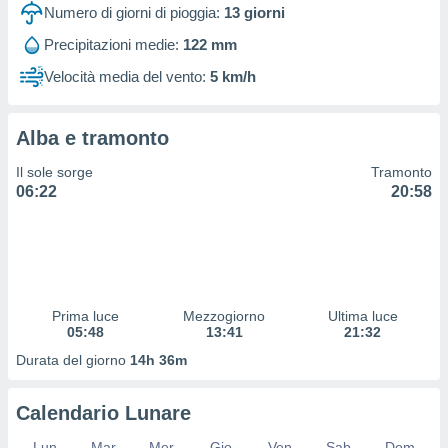
 profili
Numero di giorni di pioggia:
13
giorni
lezione
Precipitazioni medie:
122 mm
cità
izzata,
Velocità media del vento:
5 km/h
fili per
izzazione
Alba e tramonto
nuti,
 profili
Il sole sorge
Tramonto
lezione
06:22
20:58
uti
zzati,
 le
ni degli
 misurare
zioni dei
,
Prima luce
Mezzogiorno
Ultima luce
05:48
13:41
21:32
ere il
Durata del giorno
14h 36m
so
he o la
ione di
Calendario Lunare
enienti
diverse,
Lun
Mar
Mer
Gio
Ven
Sab
Dom