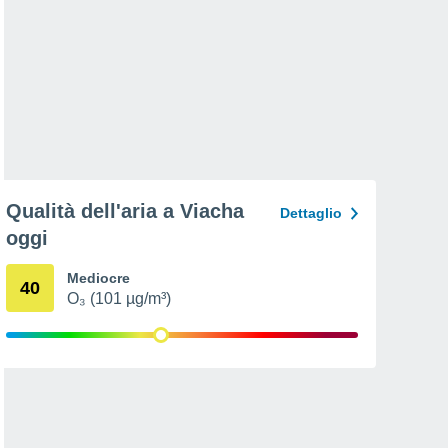
Qualità dell'aria a Viacha
Dettaglio
oggi
Mediocre
40
O₃ (101 µg/m³)