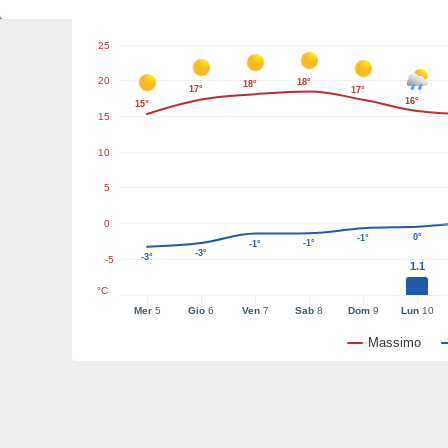
Grafici del tempo
25
20
18°
18°
17°
17°
16°
15°
15
10
5
0
0°
-1°
-1°
-1°
-3°
-3°
-5
1.1
°C
Mer
5
Gio
6
Ven
7
Sab
8
Dom
9
Lun
10
Massimo