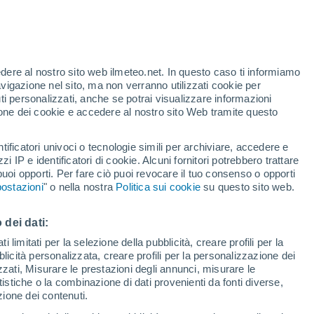
Rischio ghiaccio
Domani all'alba
te
edere al nostro sito web ilmeteo.net. In questo caso ti informiamo
55%
avigazione nel sito, ma non verranno utilizzati cookie per
i personalizzati, anche se potrai visualizzare informazioni
azione dei cookie e accedere al nostro sito Web tramite questo
tificatori univoci o tecnologie simili per archiviare, accedere e
sità
zzi IP e identificatori di cookie. Alcuni fornitori potrebbero trattare
 puoi opporti. Per fare ciò puoi revocare il tuo consenso o opporti
adar di pioggia
Satelliti
Modelli
ostazioni
" o nella nostra
Politica sui cookie
su questo sito web.
 dei dati:
Sabato
Domenica
Lunedì
Martedì
 limitati per la selezione della pubblicità, creare profili per la
bblicità personalizzata, creare profili per la personalizzazione dei
15 Ago
16 Ago
17 Ago
18 Ago
izzati, Misurare le prestazioni degli annunci, misurare le
istiche o la combinazione di dati provenienti da fonti diverse,
ezione dei contenuti.