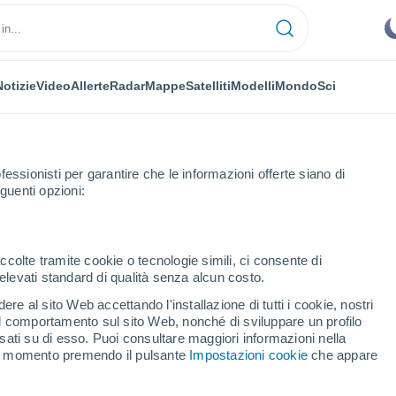
Notizie
Video
Allerte
Radar
Mappe
Satelliti
Modelli
Mondo
Sci
fessionisti per garantire che le informazioni offerte siano di
guenti opzioni:
Prossima Settimana
ccolte tramite cookie o tecnologie simili, ci consente di
n elevati standard di qualità senza alcun costo.
fra 8 - 14 giorni
re al sito Web accettando l'installazione di tutti i cookie, nostri
 il comportamento sul sito Web, nonché di sviluppare un profilo
...
asati su di esso. Puoi consultare maggiori informazioni nella
si momento premendo il pulsante
Impostazioni cookie
che appare
Per ora
Cielo sereno nelle prossime ore