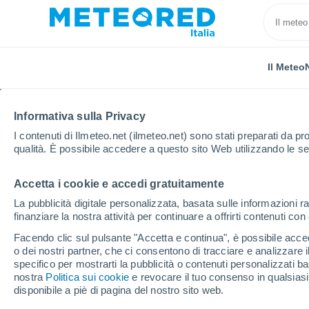
Il Meteo
Informativa sulla Privacy
I contenuti di Ilmeteo.net (ilmeteo.net) sono stati preparati da pro
qualità. È possibile accedere a questo sito Web utilizzando le se
Accetta i cookie e accedi gratuitamente
Home
Bolivia
Dipartimento di La Paz
Viacha
La pubblicità digitale personalizzata, basata sulle informazioni ra
finanziare la nostra attività per continuare a offrirti contenuti co
Previsioni Meteo Viacha 
Facendo clic sul pulsante "Accetta e continua", è possibile accede
o dei nostri partner, che ci consentono di tracciare e analizzare
19:38
Mercoledì
specifico per mostrarti la pubblicità o contenuti personalizzati b
nostra
Politica sui cookie
e revocare il tuo consenso in qualsia
disponibile a piè di pagina del nostro sito web.
Cielo sereno