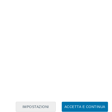
Calendario Lunare
Lun
Mar
Mer
Gio
Ven
Sab
Dom
5
6
7
8
9
10
11
12
13
14
15
16
17
18
IMPOSTAZIONI
ACCETTA E CONTINUA