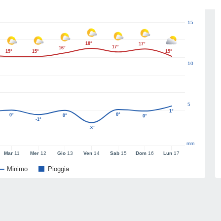
15
18°
17°
17°
16°
15°
15°
15°
10
5
1°
0°
0°
0°
0°
-1°
-3°
mm
Mar
11
Mer
12
Gio
13
Ven
14
Sab
15
Dom
16
Lun
17
Minimo
Pioggia