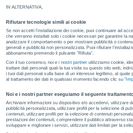
5°
IN ALTERNATIVA,
Rifiutare tecnologie simili ai cookie
Luna calan
Se non accetti l'installazione dei cookie, puoi continuare ad acc
Illuminata:
Temp. percepita 5°
che verranno installati solo i cookie necessari per garantire la n
analizzare il comportamento o per mostrare pubblicità o contenut
generali e pubblicità non personalizzata. Puoi rifiutare l'install
abbonamento premendo il pulsante "Rifiuta".
Ultim'ora.
L'Organizzazione Meteorologica Mondiale
Con il tuo consenso, noi e i
nostri partner
utilizziamo cookie, iden
conferma: "El Niño sta raggiungendo un'inten
trattare dati personali quali la tua visita su questo sito web, indiri
mai vista da diversi anni"
i tuoi dati personali sulla base di un interesse legittimo, al quale
Il Meteo 1 - 7
Attualità
Mappa della Temperatura
R
al trattamento dei dati in qualsiasi momento facendo clic su "
Imp
Noi e i nostri partner eseguiamo il seguente trattamento
Giovedi
Venerdì
Mercoledì
Archiviare informazioni su dispositivo e/o accedervi, utilizzare dati
pubblicità personalizzata, utilizzare profili per la selezione di pu
13 Ago
14 Ago
12 Ago
contenuti, utilizzare profili per la selezione di contenuti personal
prestazioni dei contenuti, comprendere il pubblico attraverso stat
sviluppare e migliorare i servizi, utilizzare dati limitati per la sel