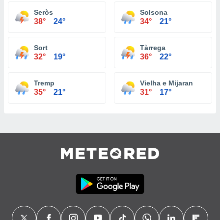
Seròs
Solsona
38°
24°
34°
21°
Sort
Tàrrega
32°
19°
36°
22°
Tremp
Vielha e Mijaran
35°
21°
31°
17°