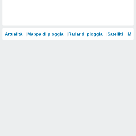
i nostri
artner
Attualità
Mappa di pioggia
Radar di pioggia
Satelliti
Mod