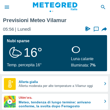
Previsioni Meteo Vilamur
tiva
rivacy
05:56
Lunedì
...
ti di
net
Nubi sparse
net)
16°
i
 da
nisti per
Luna calante
 che le
Temp. percepita 16°
Illuminata:
7%
ioni
iano di
È
Allerta gialla
 a
Allerta moderata per alte temperature a Vilamur oggi
ito Web
do le
Ultim'ora.
opzioni:
Meteo, tendenza di lungo termine: arrivano
conferme, la svolta dopo Ferragosto
 i