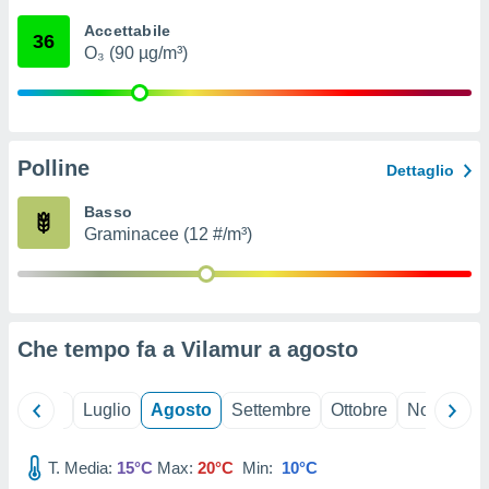
ioni
" o
Accettabile
tra
36
O₃ (90 µg/m³)
sui cookie
o sito
nostri
Polline
Dettaglio
mo il
te
Basso
ento dei
Graminacee (12 #/m³)
re
ioni su
vo e/o
i,
Che tempo fa a Vilamur a
agosto
 dati
er la
 della
Giugno
Luglio
Agosto
Settembre
Ottobre
Novembre
à, creare
r la
à
T. Media:
15°C
Max:
20°C
Min:
10°C
izzata,