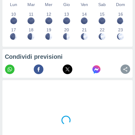
Lun
Mar
Mer
Gio
Ven
Sab
Dom
re e
e i
10
11
12
13
14
15
16
tilizzare
ati per la
e dei
17
18
19
20
21
22
23
.
izzazione
Condividi previsioni
azione
o la
e del
vo,
à e
i
zzati,
one delle
ni dei
 e degli
 ricerche
ico,
di