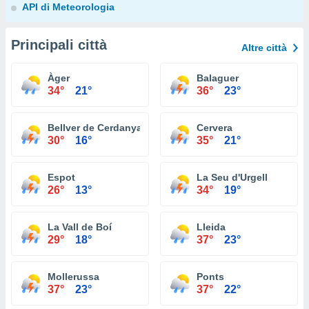
API di Meteorologia
Principali città
Altre città
Àger
Balaguer
34°
21°
36°
23°
Bellver de Cerdanya
Cervera
30°
16°
35°
21°
Espot
La Seu d'Urgell
26°
13°
34°
19°
La Vall de Boí
Lleida
29°
18°
37°
23°
Mollerussa
Ponts
37°
23°
37°
22°