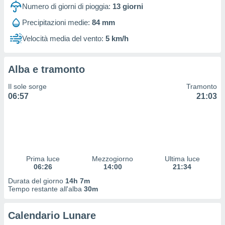
 profili
Numero di giorni di pioggia:
13
giorni
lezione
Precipitazioni medie:
84 mm
cità
izzata,
Velocità media del vento:
5 km/h
fili per
izzazione
Alba e tramonto
nuti,
 profili
Il sole sorge
Tramonto
lezione
06:57
21:03
uti
zzati,
 le
ni degli
 misurare
zioni dei
,
Prima luce
Mezzogiorno
Ultima luce
06:26
14:00
21:34
ere il
Durata del giorno
14h 7m
so
Tempo restante all'alba
30m
he o la
ione di
Calendario Lunare
enienti
diverse,