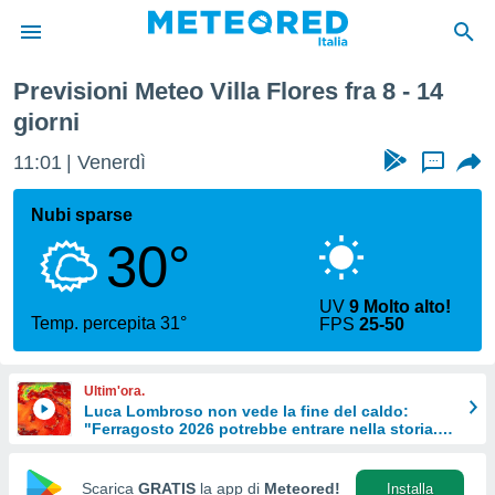
Settimana
Previsioni Meteo Villa Flores fra 8 - 14
tiva
giorni
rivacy
ti di
11:01
Venerdì
...
net
net)
Nubi sparse
i
 da
30°
nisti per
 che le
ioni
UV
9 Molto alto!
Temp. percepita 31°
iano di
FPS
25-50
È
 a
Ultim'ora.
ito Web
Luca Lombroso non vede la fine del caldo:
do le
"Ferragosto 2026 potrebbe entrare nella storia.
Ecco perché."
opzioni:
Scarica
GRATIS
la app di
Meteored!
Installa
 i