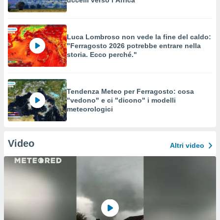
uccelli verso l’Africa
Luca Lombroso non vede la fine del caldo:
"Ferragosto 2026 potrebbe entrare nella
storia. Ecco perché."
Tendenza Meteo per Ferragosto: cosa
"vedono" e ci "dicono" i modelli
meteorologici
Video
Altri video