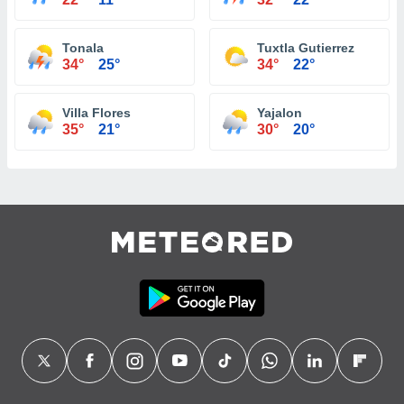
Tonala
Tuxtla Gutierrez
34°
25°
34°
22°
Villa Flores
Yajalon
35°
21°
30°
20°