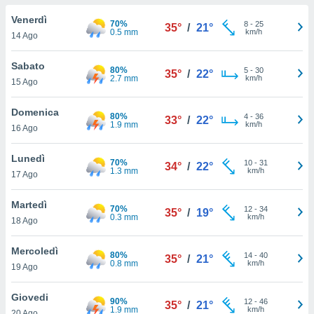
a", è
Venerdì
70%
8
-
25
35°
/
21°
al sito
0.5 mm
km/h
14 Ago
ettando
zione di
Sabato
80%
5
-
30
okie,
35°
/
22°
2.7 mm
km/h
15 Ago
dei nostri
che ci
no di
Domenica
80%
4
-
36
33°
/
22°
 e
1.9 mm
km/h
16 Ago
e il
amento
Lunedì
70%
10
-
31
 Web,
34°
/
22°
1.3 mm
km/h
17 Ago
i
re un
Martedì
pecifico
70%
12
-
34
35°
/
19°
0.3 mm
km/h
arti la
18 Ago
à o
i
Mercoledì
80%
14
-
40
zzati
35°
/
21°
0.8 mm
km/h
19 Ago
 di esso.
sultare
Giovedi
90%
12
-
46
35°
/
21°
1.9 mm
km/h
oni nella
20 Ago