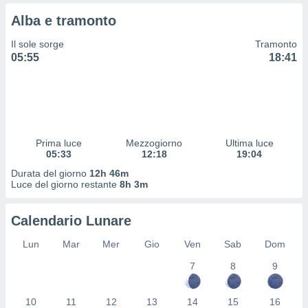
 e
ati
Alba e tramonto
 quali la
a su
Il sole sorge
Tramonto
ito web,
05:55
18:41
IP e
tori di
Alcuni
ro
 tuoi dati
Prima luce
Mezzogiorno
Ultima luce
 sulla
05:33
12:18
19:04
un
e
Durata del giorno
12h 46m
Luce del giorno restante
8h 3m
, al quale
rti. Per
puoi
Calendario Lunare
il tuo
o o
Lun
Mar
Mer
Gio
Ven
Sab
Dom
l
nto dei
7
8
9
ualsiasi
 facendo
10
11
12
13
14
15
16