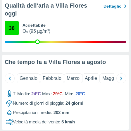
ioni
Qualità dell'aria a Villa Flores
Dettaglio
e
à non
oggi
izzata.
utare
Accettabile
38
zione dei
O₃ (95 µg/m³)
 al
ito Web
questo
ento
Che tempo fa a Villa Flores a
agosto
 il
Gennaio
Febbraio
Marzo
Aprile
Maggio
Giu
o
, noi e i
rtner
T. Media:
24°C
Max:
29°C
Min:
20°C
mo
Numero di giorni di pioggia:
24
giorni
tori
Precipitazioni medie:
202 mm
o
e simili
Velocità media del vento:
5 km/h
viare,