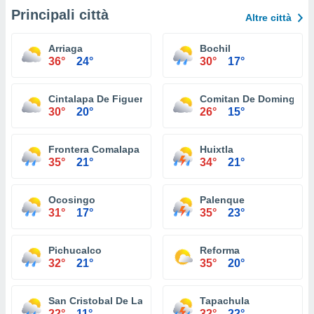
Principali città
Altre città
Arriaga
Bochil
36°
24°
30°
17°
Cintalapa De Figueroa
Comitan De Dominguez
30°
20°
26°
15°
Frontera Comalapa
Huixtla
35°
21°
34°
21°
Ocosingo
Palenque
31°
17°
35°
23°
Pichucalco
Reforma
32°
21°
35°
20°
San Cristobal De Las Casas
Tapachula
22°
11°
32°
22°