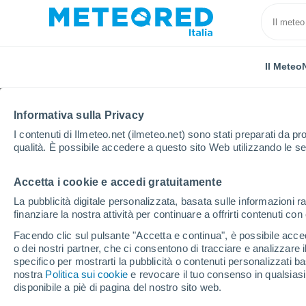
Il Meteo
Informativa sulla Privacy
I contenuti di Ilmeteo.net (ilmeteo.net) sono stati preparati da pro
qualità. È possibile accedere a questo sito Web utilizzando le se
Accetta i cookie e accedi gratuitamente
Home
Brasile
Espirito Santo
Vitória
La pubblicità digitale personalizzata, basata sulle informazioni ra
finanziare la nostra attività per continuare a offrirti contenuti co
Previsioni Meteo Vitóri
Facendo clic sul pulsante "Accetta e continua", è possibile accede
o dei nostri partner, che ci consentono di tracciare e analizzare
09:47
Giovedi
specifico per mostrarti la pubblicità o contenuti personalizzati b
nostra
Politica sui cookie
e revocare il tuo consenso in qualsia
disponibile a piè di pagina del nostro sito web.
Sereno