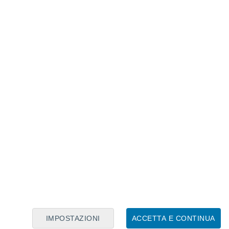
Calendario Lunare
Lun
Mar
Mer
Gio
Ven
Sab
Dom
6
7
8
9
10
11
12
13
14
15
16
17
18
19
IMPOSTAZIONI
ACCETTA E CONTINUA