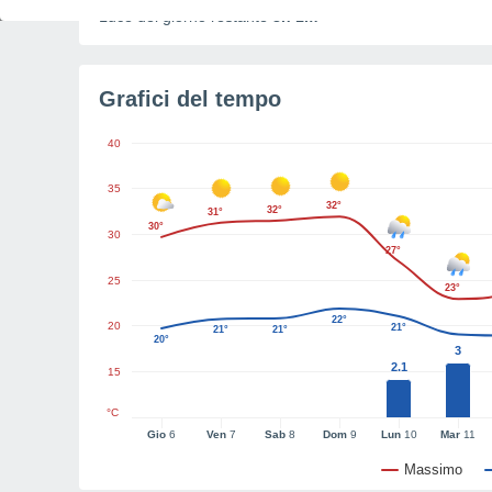
Luce del giorno restante
8h 1m
Grafici del tempo
40
35
32°
32°
31°
30°
30
27°
25
23°
22°
20
21°
21°
21°
20°
3
2.1
15
°C
Gio
6
Ven
7
Sab
8
Dom
9
Lun
10
Mar
11
Massimo