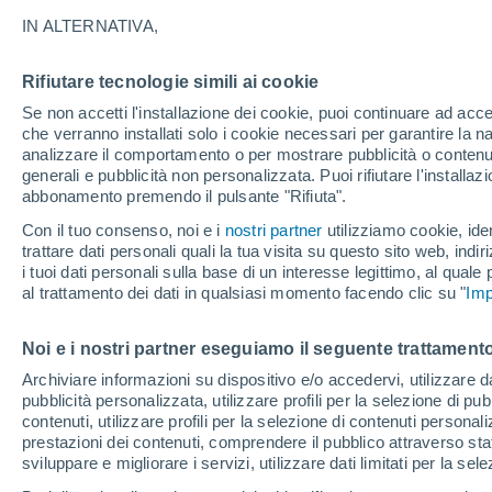
27°
IN ALTERNATIVA,
Rifiutare tecnologie simili ai cookie
Nord
Se non accetti l'installazione dei cookie, puoi continuare ad acc
Temp. percepita 28°
16
-
34 km
che verranno installati solo i cookie necessari per garantire la n
analizzare il comportamento o per mostrare pubblicità o contenut
generali e pubblicità non personalizzata. Puoi rifiutare l'install
abbonamento premendo il pulsante "Rifiuta".
Ultim'ora.
Il fenomeno El Niño sta tornando: "L'interrutt
Con il tuo consenso, noi e i
nostri partner
utilizziamo cookie, iden
sta azionando proprio ora" – ecco cosa ci asp
trattare dati personali quali la tua visita su questo sito web, indiri
in inverno
i tuoi dati personali sulla base di un interesse legittimo, al quale
Il Meteo 1 - 7
Attualità
Mappa di nuvolosità
Radar 
al trattamento dei dati in qualsiasi momento facendo clic su "
Imp
Noi e i nostri partner eseguiamo il seguente trattamento
Domani
Sabato
D
Oggi
Archiviare informazioni su dispositivo e/o accedervi, utilizzare dati
pubblicità personalizzata, utilizzare profili per la selezione di pu
7 Ago
8 Ago
6 Ago
contenuti, utilizzare profili per la selezione di contenuti personal
prestazioni dei contenuti, comprendere il pubblico attraverso stat
sviluppare e migliorare i servizi, utilizzare dati limitati per la sel