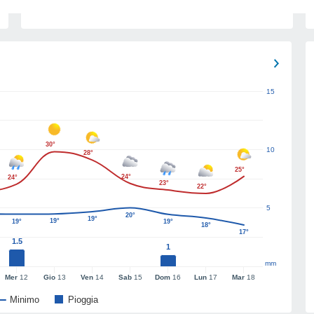
15
30°
10
28°
25°
24°
24°
23°
22°
5
20°
19°
19°
19°
19°
18°
17°
1.5
1
mm
Mer
12
Gio
13
Ven
14
Sab
15
Dom
16
Lun
17
Mar
18
Minimo
Pioggia