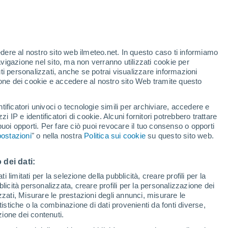
Allerta gialla
Allerta moderata per altri a Vitória
oggi
edere al nostro sito web ilmeteo.net. In questo caso ti informiamo
/h
avigazione nel sito, ma non verranno utilizzati cookie per
i personalizzati, anche se potrai visualizzare informazioni
azione dei cookie e accedere al nostro sito Web tramite questo
ore si
tificatori univoci o tecnologie simili per archiviare, accedere e
etta
zzi IP e identificatori di cookie. Alcuni fornitori potrebbero trattare
 puoi opporti. Per fare ciò puoi revocare il tuo consenso o opporti
di pioggia
Satelliti
Modelli
ostazioni
" o nella nostra
Politica sui cookie
su questo sito web.
 dei dati:
omenica
Lunedì
Martedì
Mercoledì
 limitati per la selezione della pubblicità, creare profili per la
bblicità personalizzata, creare profili per la personalizzazione dei
9 Ago
10 Ago
11 Ago
12 Ago
izzati, Misurare le prestazioni degli annunci, misurare le
istiche o la combinazione di dati provenienti da fonti diverse,
ezione dei contenuti.
80%
90%
80%