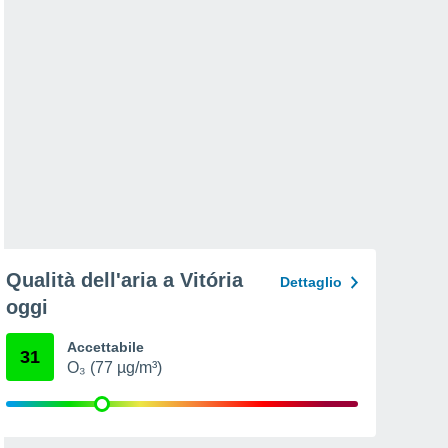
Qualità dell'aria a Vitória
Dettaglio
oggi
Accettabile
31
O₃ (77 µg/m³)