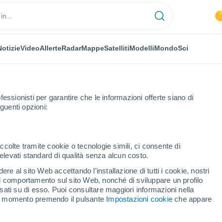
Notizie
Video
Allerte
Radar
Mappe
Satelliti
Modelli
Mondo
Sci
fessionisti per garantire che le informazioni offerte siano di
guenti opzioni:
ccolte tramite cookie o tecnologie simili, ci consente di
n elevati standard di qualità senza alcun costo.
a - ES
re al sito Web accettando l'installazione di tutti i cookie, nostri
 il comportamento sul sito Web, nonché di sviluppare un profilo
...
asati su di esso. Puoi consultare maggiori informazioni nella
si momento premendo il pulsante
Impostazioni cookie
che appare
Per ora
Intervalli nuvolosi nelle prossime
ore