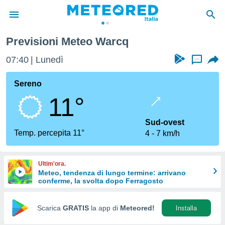
Previsioni Meteo Warcq
tiva
rivacy
07:40
Lunedì
...
ti di
net
Sereno
net)
11°
i
 da
nisti per
Sud-ovest
 che le
Temp. percepita 11°
4
7 km/h
ioni
iano di
È
Ultim'ora.
Meteo, tendenza di lungo termine: arrivano
 a
conferme, la svolta dopo Ferragosto
ito Web
do le
opzioni:
Scarica
GRATIS
la app di
Meteored!
Installa
 i