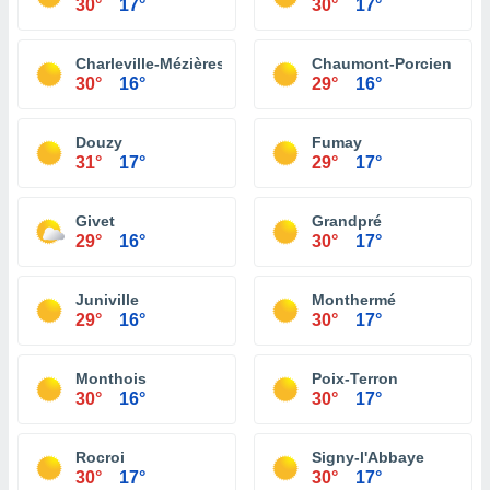
30°
17°
30°
17°
Charleville-Mézières
Chaumont-Porcien
30°
16°
29°
16°
Douzy
Fumay
31°
17°
29°
17°
Givet
Grandpré
29°
16°
30°
17°
Juniville
Monthermé
29°
16°
30°
17°
Monthois
Poix-Terron
30°
16°
30°
17°
Rocroi
Signy-l'Abbaye
30°
17°
30°
17°