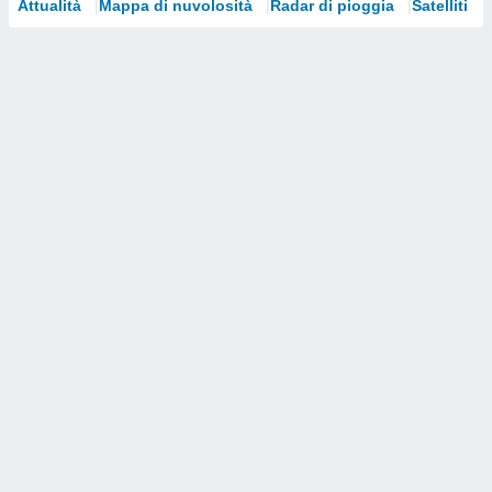
Attualità
Mappa di nuvolosità
Radar di pioggia
Satelliti
i nostri
artner