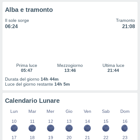
 profili
Alba e tramonto
lezione
cità
Il sole sorge
Tramonto
izzata,
06:24
21:08
fili per
izzazione
nuti,
 profili
lezione
uti
Prima luce
Mezzogiorno
Ultima luce
zzati,
05:47
13:46
21:44
 le
Durata del giorno
14h 44m
ni degli
Luce del giorno restante
14h 5m
 misurare
zioni dei
,
Calendario Lunare
ere il
Lun
Mar
Mer
Gio
Ven
Sab
Dom
so
10
11
12
13
14
15
16
he o la
ione di
enienti
17
18
19
20
21
22
23
diverse,