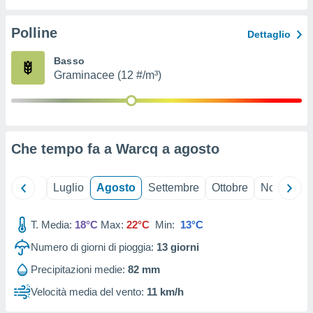
ioni
" o
tra
Polline
Dettaglio
sui cookie
o sito
Basso
Graminacee (12 #/m³)
nostri
mo il
te
ento dei
Che tempo fa a Warcq a
agosto
re
ioni su
Giugno
Luglio
Agosto
Settembre
Ottobre
Novembre
vo e/o
i,
T. Media:
18°C
Max:
22°C
Min:
13°C
 dati
er la
Numero di giorni di pioggia:
13
giorni
 della
à, creare
Precipitazioni medie:
82 mm
r la
Velocità media del vento:
11 km/h
à
izzata,