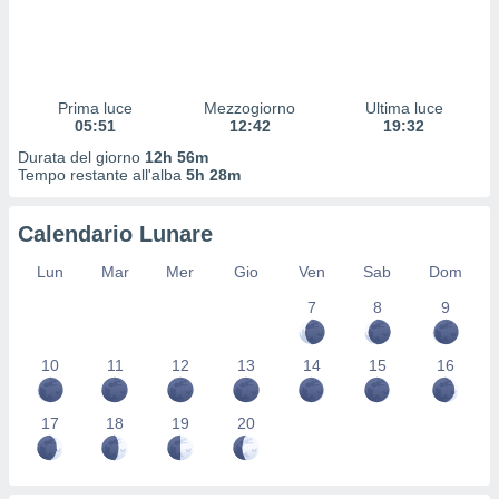
 profili
lezione
cità
izzata,
fili per
Prima luce
Mezzogiorno
Ultima luce
05:51
12:42
19:32
izzazione
Durata del giorno
12h 56m
nuti,
Tempo restante all'alba
5h 28m
 profili
lezione
uti
Calendario Lunare
zzati,
 le
Lun
Mar
Mer
Gio
Ven
Sab
Dom
ni degli
 misurare
7
8
9
zioni dei
,
10
11
12
13
14
15
16
ere il
so
17
18
19
20
he o la
ione di
enienti
diverse,