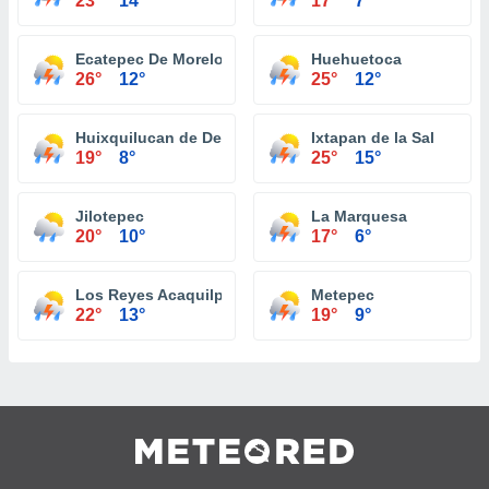
23°
14°
17°
7°
Ecatepec De Morelos
Huehuetoca
26°
12°
25°
12°
Huixquilucan de Degollado
Ixtapan de la Sal
19°
8°
25°
15°
Jilotepec
La Marquesa
20°
10°
17°
6°
Los Reyes Acaquilpan
Metepec
22°
13°
19°
9°