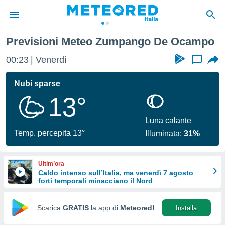
Previsioni Meteo Zumpango De Ocampo
tiva
rivacy
00:23
Venerdì
...
ti di
net
Nubi sparse
net)
13°
i
 da
nisti per
Luna calante
 che le
Temp. percepita 13°
Illuminata:
31%
ioni
iano di
È
Ultim’ora
Caldo intenso sull’Italia, ma venerdì 7 agosto
 a
forti temporali minacciano il Nord
ito Web
do le
opzioni:
Scarica
GRATIS
la app di
Meteored!
Installa
 i