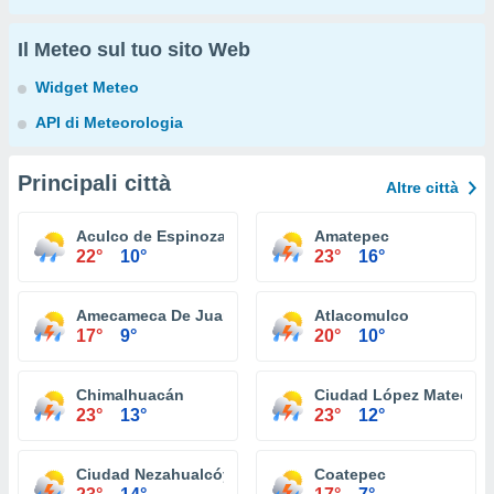
Il Meteo sul tuo sito Web
Widget Meteo
API di Meteorologia
Principali città
Altre città
Aculco de Espinoza
Amatepec
22°
10°
23°
16°
Amecameca De Juarez
Atlacomulco
17°
9°
20°
10°
Chimalhuacán
Ciudad López Mateos
23°
13°
23°
12°
Ciudad Nezahualcóyotl
Coatepec