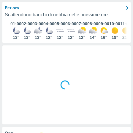
e
Per ora
Si attendono banchi di nebbia nelle prossime ore
amente
01:00
02:00
03:00
04:00
05:00
06:00
07:00
08:00
09:00
10:00
11:00
cità
izzata,
13°
13°
13°
12°
12°
12°
12°
14°
16°
19°
21°
ACCETTA
ulle
E
ioni
CONTINUA
tramite
e simili,
IMPOSTAZIONI
nte di
e la
tività per
re a
ontenuti
ti
 di
senza
sto.
clic sul
 "Accetta
Oggi