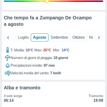
ioni
" o
tra
sui cookie
o sito
Che tempo fa a Zumpango De Ocampo
a
agosto
nostri
Giugno
Luglio
Agosto
Settembre
Ottobre
Novembre
mo il
te
ento dei
T. Media:
18°C
Max:
25°C
Min:
14°C
Numero di giorni di pioggia:
18
giorni
re
ioni su
Precipitazioni medie:
97 mm
vo e/o
Velocità media del vento:
7 km/h
i,
 dati
er la
 della
Alba e tramonto
à, creare
r la
Il sole sorge
Tramonto
à
06:14
19:09
izzata,