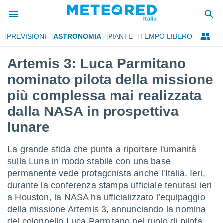
PREVISIONI
ASTRONOMIA
PIANTE
TEMPO LIBERO
tiva
rivacy
Artemis 3: Luca Parmitano
ti di
nominato pilota della missione
net
net)
più complessa mai realizzata
i
dalla NASA in prospettiva
 da
nisti per
lunare
 che le
ioni
iano di
La grande sfida che punta a riportare l'umanità
È
sulla Luna in modo stabile con una base
permanente vede protagonista anche l'Italia. Ieri,
 a
ito Web
durante la conferenza stampa ufficiale tenutasi ieri
do le
a Houston, la NASA ha ufficializzato l’equipaggio
opzioni:
della missione Artemis 3, annunciando la nomina
del colonnello Luca Parmitano nel ruolo di pilota.
 i