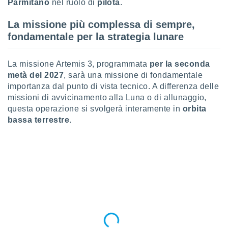
Parmitano
nel ruolo di
pilota
.
puoi
re ad
La missione più complessa di sempre,
 al
fondamentale per la strategia lunare
ito web
et. In
aso ti
La missione Artemis 3, programmata
per la seconda
mo che
installati
metà del 2027
, sarà una missione di fondamentale
okie
importanza dal punto di vista tecnico. A differenza delle
i per
missioni di avvicinamento alla Luna o di allunaggio,
 la
questa operazione si svolgerà interamente in
orbita
one nel
bassa terrestre
.
 non
utilizzati
er
e il
amento o
rare
à o
i
zzati,
 potrai
are