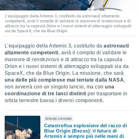
ioni
" o
tra
sui cookie
L'equipaggio della Artemis 3, costituito da astronauti altamente
o sito
competenti, avrà il compito di validare le manovre di rendezvous e di
attracco tra la capsula Orion e i nuovi sistemi di atterraggio sviluppati
sia da SpaceX, che da Blue Origin.
nostri
L'equipaggio della Artemis 3, costituito da
astronauti
mo il
altamente competenti
, avrà il compito di validare le
te
manovre di
rendezvous
e di attracco tra la capsula
ento dei
Orion e i nuovi sistemi di atterraggio sviluppati sia da
SpaceX, che da Blue Origin. La missione, che sarà
re
una delle più complesse mai tentate dalla NASA
,
ioni su
non avverrà con un singolo lancio, ma con
una
vo e/o
coordinazione di
tre lanci distinti
per trasportare in
i,
orbita terrestre bassa i diversi componenti.
 dati
er la
 della
à, creare
Articolo correlato
r la
Catastrofica esplosione del razzo di
à
Blue Origin (Bezos): il futuro di
Artemis è sempre più nelle mani di
izzata,