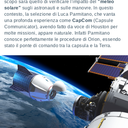
 e
scopo sarà quello di verificare l'impatto del
"meteo
ati
solare"
sugli astronauti e sulle manovre. In questo
 quali la
contesto, la selezione di Luca Parmitano, che vanta
a su
una profonda esperienza come
CapCom
(Capsule
ito web,
Communicator), avendo fatto da voce di Houston per
IP e
molte missioni, appare naturale. Infatti Parmitano
tori di
Alcuni
conosce perfettamente le procedure di Orion, essendo
stato il ponte di comando tra la capsula e la Terra.
ro
 tuoi dati
 sulla
un
e
, al quale
rti. Per
puoi
il tuo
o o
l
nto dei
ualsiasi
 facendo