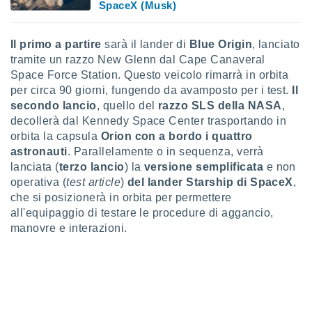
SpaceX (Musk)
 profili
lezione
cità
Il primo a partire
sarà il lander di
Blue Origin
, lanciato
izzata,
tramite un razzo New Glenn dal Cape Canaveral
fili per
Space Force Station. Questo veicolo rimarrà in orbita
izzazione
per circa 90 giorni, fungendo da avamposto per i test.
Il
nuti,
secondo lancio
, quello del
razzo SLS della NASA
,
 profili
decollerà dal Kennedy Space Center trasportando in
lezione
orbita la capsula
Orion
con a bordo i quattro
uti
astronauti
. Parallelamente o in sequenza, verrà
zzati,
 le
lanciata (
terzo lancio
) la
versione semplificata
e non
ni degli
operativa (
test article
)
del lander Starship di SpaceX
,
 misurare
che si posizionerà in orbita per permettere
zioni dei
all'equipaggio di testare le procedure di aggancio,
,
manovre e interazioni.
ere il
so
he o la
ione di
enienti
diverse,