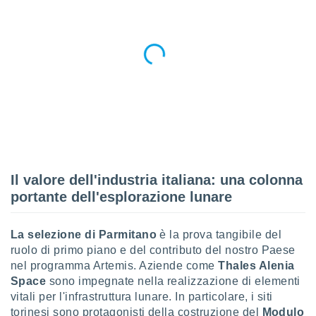
re e
e i
tilizzare
ati per la
e dei
.
izzazione
azione
o la
e del
Il valore dell'industria italiana: una colonna
vo,
portante dell'esplorazione lunare
à e
i
zzati,
La selezione di Parmitano
è la prova tangibile del
one delle
ni dei
ruolo di primo piano e del contributo del nostro Paese
 e degli
nel programma Artemis. Aziende come
Thales Alenia
 ricerche
Space
sono impegnate nella realizzazione di elementi
ico,
vitali per l'infrastruttura lunare. In particolare, i siti
di
torinesi sono protagonisti della costruzione del
Modulo