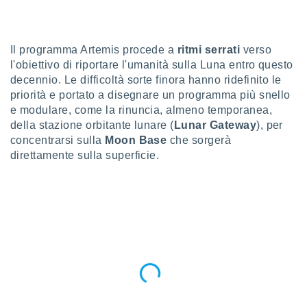
a", è
al sito
ettando
Il programma Artemis procede a
ritmi serrati
verso
zione di
l'obiettivo di riportare l'umanità sulla Luna entro questo
okie,
decennio. Le difficoltà sorte finora hanno ridefinito le
dei nostri
priorità e portato a disegnare un programma più snello
che ci
no di
e modulare, come la rinuncia, almeno temporanea,
 e
della stazione orbitante lunare (
Lunar Gateway
), per
e il
concentrarsi sulla
Moon Base
che sorgerà
amento
direttamente sulla superficie.
 Web,
i
re un
pecifico
arti la
à o
i
zzati
 di esso.
sultare
oni nella