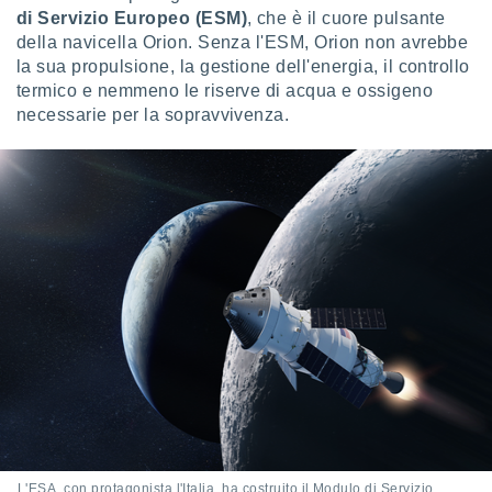
di Servizio Europeo (ESM)
, che è il cuore pulsante
i nostri
della navicella Orion. Senza l'ESM, Orion non avrebbe
artner
la sua propulsione, la gestione dell'energia, il controllo
termico e nemmeno le riserve di acqua e ossigeno
necessarie per la sopravvivenza.
L'ESA, con protagonista l'Italia, ha costruito il Modulo di Servizio