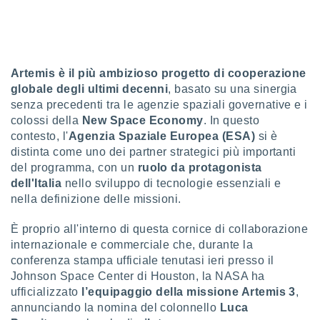
sui cookie
e il tuo
 in
Artemis è il più ambizioso progetto di cooperazione
o
globale degli ultimi decenni
, basato su una sinergia
 il
senza precedenti tra le agenzie spaziali governative e i
azioni
colossi della
New Space Economy
. In questo
kie
contesto, l'
Agenzia Spaziale Europea (ESA)
si è
re
distinta come uno dei partner strategici più importanti
le a piè
del programma, con un
ruolo da protagonista
 del
dell'Italia
nello sviluppo di tecnologie essenziali e
to web.
nella definizione delle missioni.
ATIVA,
È proprio all'interno di questa cornice di collaborazione
internazionale e commerciale che, durante la
e
conferenza stampa ufficiale tenutasi ieri presso il
gie
Johnson Space Center di Houston, la NASA ha
i cookie
ufficializzato
l’equipaggio della missione Artemis 3
,
ccetti
annunciando la nomina del colonnello
Luca
zione dei