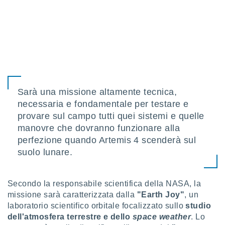
ioni
e
à non
izzata.
utare
zione dei
 al
ito Web
questo
Sarà una missione altamente tecnica,
ento
necessaria e fondamentale per testare e
 il
provare sul campo tutti quei sistemi e quelle
manovre che dovranno funzionare alla
perfezione quando Artemis 4 scenderà sul
o
, noi e i
suolo lunare.
rtner
mo
Secondo la responsabile scientifica della NASA, la
tori
missione sarà caratterizzata dalla
"Earth Joy"
, un
o
laboratorio scientifico orbitale focalizzato sullo
studio
e simili
dell'atmosfera terrestre e dello
space weather
. Lo
viare,