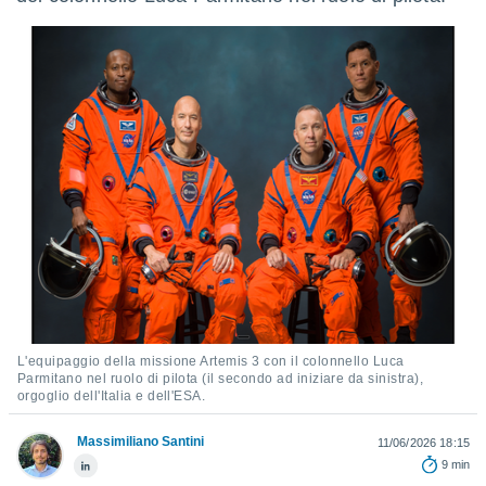
e
amente
cità
izzata,
ACCETTA
ulle
E
ioni
CONTINUA
tramite
e simili,
IMPOSTAZIONI
nte di
e la
tività per
re a
ontenuti
ti
L'equipaggio della missione Artemis 3 con il colonnello Luca
 di
Parmitano nel ruolo di pilota (il secondo ad iniziare da sinistra),
orgoglio dell'Italia e dell'ESA.
senza
sto.
Massimiliano Santini
11/06/2026 18:15
clic sul
9 min
 "Accetta