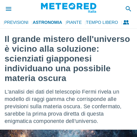
PREVISIONI
ASTRONOMIA
PIANTE
TEMPO LIBERO
tiva
rivacy
Il grande mistero dell'universo
ti di
è vicino alla soluzione:
net
net)
scienziati giapponesi
i
individuano una possibile
 da
nisti per
materia oscura
 che le
ioni
iano di
L'analisi dei dati del telescopio Fermi rivela un
È
modello di raggi gamma che corrisponde alle
previsioni sulla materia oscura. Se confermato,
 a
ito Web
sarebbe la prima prova diretta di questa
do le
enigmatica componente dell'universo.
opzioni:
 i