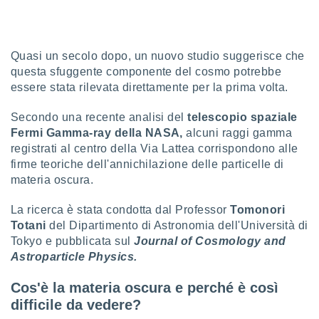
sui cookie
e il tuo
 in
Quasi un secolo dopo, un nuovo studio suggerisce che
questa sfuggente componente del cosmo potrebbe
o
essere stata rilevata direttamente per la prima volta.
 il
Secondo una recente analisi del
telescopio spaziale
azioni
kie
Fermi Gamma-ray della NASA,
alcuni raggi gamma
re
registrati al centro della Via Lattea corrispondono alle
le a piè
firme teoriche dell'annichilazione delle particelle di
 del
materia oscura.
to web.
La ricerca è stata condotta dal Professor
Tomonori
Totani
del Dipartimento di Astronomia dell'Università di
ATIVA,
Tokyo e pubblicata sul
Journal of Cosmology and
e
Astroparticle Physics.
gie
i cookie
Cos'è la materia oscura e perché è così
ccetti
difficile da vedere?
zione dei