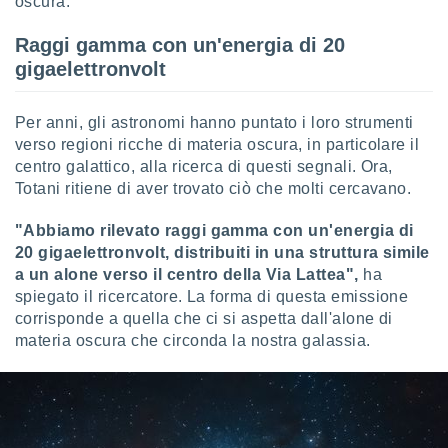
oscura.
 e
ati
 quali la
Raggi gamma con un'energia di 20
a su
gigaelettronvolt
ito web,
IP e
tori di
Per anni, gli astronomi hanno puntato i loro strumenti
Alcuni
verso regioni ricche di materia oscura, in particolare il
centro galattico, alla ricerca di questi segnali. Ora,
ro
Totani ritiene di aver trovato ciò che molti cercavano.
 tuoi dati
 sulla
"Abbiamo rilevato raggi gamma con un'energia di
un
e
20 gigaelettronvolt, distribuiti in una struttura simile
, al quale
a un alone verso il centro della Via Lattea",
ha
rti. Per
spiegato il ricercatore. La forma di questa emissione
puoi
corrisponde a quella che ci si aspetta dall'alone di
il tuo
materia oscura che circonda la nostra galassia.
o o
l
nto dei
ualsiasi
 facendo