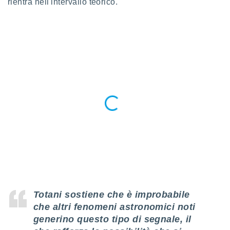
rientra nell'intervallo teorico.
 profili
lezione
cità
izzata,
fili per
izzazione
nuti,
 profili
lezione
uti
zzati,
 le
ni degli
 misurare
zioni dei
,
ere il
so
Totani sostiene che è improbabile
he o la
che altri fenomeni astronomici noti
ione di
generino questo tipo di segnale, il
enienti
diverse,