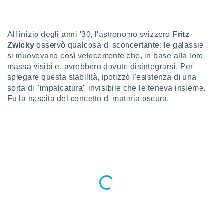
a", è
al sito
ettando
All'inizio degli anni '30, l'astronomo svizzero
Fritz
zione di
Zwicky
osservò qualcosa di sconcertante: le galassie
okie,
si muovevano così velocemente che, in base alla loro
dei nostri
massa visibile, avrebbero dovuto disintegrarsi. Per
che ci
spiegare questa stabilità, ipotizzò l'esistenza di una
no di
 e
sorta di "impalcatura" invisibile che le teneva insieme.
e il
Fu la nascita del concetto di materia oscura.
amento
 Web,
i
re un
pecifico
arti la
à o
i
zzati
 di esso.
sultare
oni nella