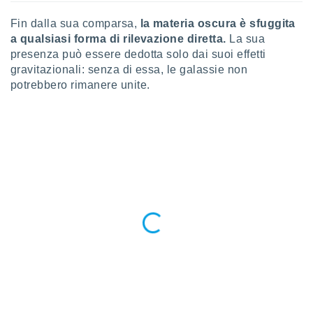
puoi
re ad
Fin dalla sua comparsa,
la materia oscura è sfuggita
 al
a qualsiasi forma di rilevazione diretta.
La sua
ito web
presenza può essere dedotta solo dai suoi effetti
et. In
gravitazionali: senza di essa, le galassie non
aso ti
potrebbero rimanere unite.
mo che
installati
okie
i per
 la
one nel
 non
utilizzati
er
e il
amento o
rare
à o
i
zzati,
 potrai
are