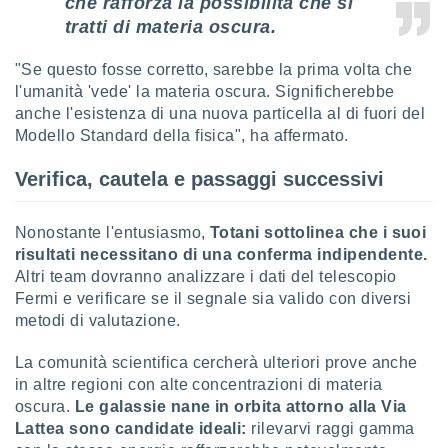
che rafforza la possibilità che si
re e
tratti di materia oscura.
e i
tilizzare
"Se questo fosse corretto, sarebbe la prima volta che
ati per la
l'umanità 'vede' la materia oscura. Significherebbe
e dei
.
anche l'esistenza di una nuova particella al di fuori del
Modello Standard della fisica", ha affermato.
izzazione
Verifica, cautela e passaggi successivi
azione
o la
Nonostante l'entusiasmo,
Totani sottolinea che i suoi
e del
risultati necessitano di una conferma indipendente.
vo,
Altri team dovranno analizzare i dati del telescopio
à e
i
Fermi e verificare se il segnale sia valido con diversi
zzati,
metodi di valutazione.
one delle
ni dei
La comunità scientifica cercherà ulteriori prove anche
 e degli
in altre regioni con alte concentrazioni di materia
 ricerche
oscura.
Le galassie nane in orbita attorno alla Via
ico,
Lattea sono candidate ideali:
rilevarvi raggi gamma
di