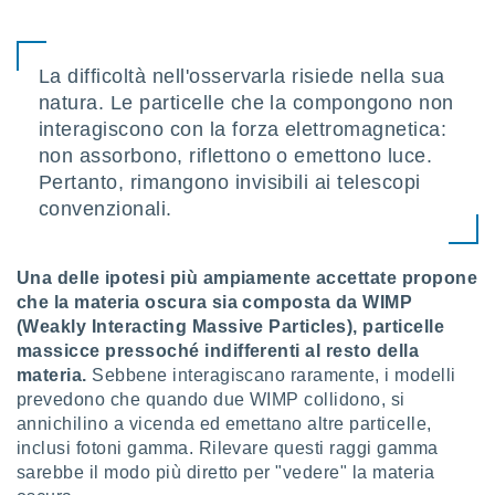
ioni
e
à non
izzata.
La difficoltà nell'osservarla risiede nella sua
utare
natura. Le particelle che la compongono non
zione dei
interagiscono con la forza elettromagnetica:
 al
non assorbono, riflettono o emettono luce.
ito Web
Pertanto, rimangono invisibili ai telescopi
questo
convenzionali.
ento
 il
Una delle ipotesi più ampiamente accettate propone
che la materia oscura sia composta da WIMP
o
(Weakly Interacting Massive Particles), particelle
, noi e i
massicce pressoché indifferenti al resto della
rtner
mo
materia.
Sebbene interagiscano raramente, i modelli
prevedono che quando due WIMP collidono, si
tori
annichilino a vicenda ed emettano altre particelle,
o
inclusi fotoni gamma. Rilevare questi raggi gamma
e simili
sarebbe il modo più diretto per "vedere" la materia
viare,