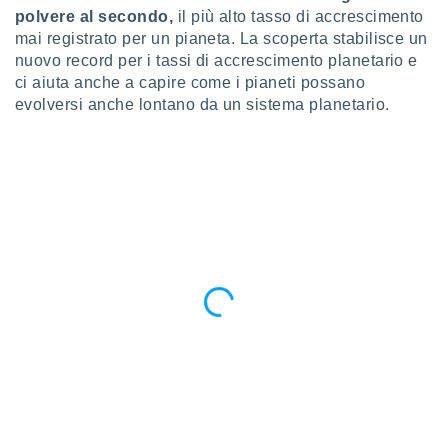
ioni
polvere al secondo,
il più alto tasso di accrescimento
e
mai registrato per un pianeta. La scoperta stabilisce un
à non
izzata.
nuovo record per i tassi di accrescimento planetario e
utare
ci aiuta anche a capire come i pianeti possano
zione dei
evolversi anche lontano da un sistema planetario.
 al
ito Web
questo
ento
 il
o
, noi e i
rtner
mo
tori
o
e simili
viare,