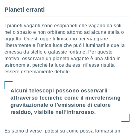
 e
ati
Pianeti erranti
 quali la
a su
ito web,
I pianeti vaganti sono esopianeti che vagano da soli
IP e
nello spazio e non orbitano attorno ad alcuna stella o
tori di
oggetto. Questi oggetti finiscono per viaggiare
Alcuni
liberamente e l'unica luce che può illuminarli è quella
emessa da stelle e galassie lontane. Per questo
ro
 tuoi dati
motivo, osservare un pianeta vagante è una sfida in
 sulla
astronomia, perché la luce da essi riflessa risulta
un
essere estremamente debole.
e
, al quale
rti. Per
Alcuni telescopi possono osservarli
puoi
attraverso tecniche come il microlensing
il tuo
o o
gravitazionale o l'emissione di calore
l
residuo, visibile nell'infrarosso.
nto dei
ualsiasi
 facendo
Esistono diverse ipotesi su come possa formarsi un