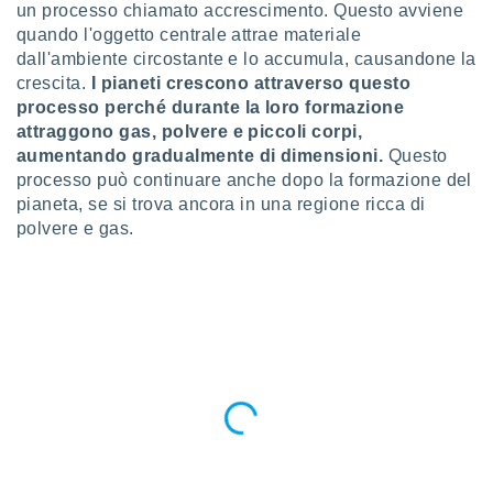
a", è
un processo chiamato accrescimento. Questo avviene
quando l'oggetto centrale attrae materiale
al sito
dall'ambiente circostante e lo accumula, causandone la
ettando
crescita.
I pianeti crescono attraverso questo
zione di
processo perché durante la loro formazione
okie,
attraggono gas, polvere e piccoli corpi,
dei nostri
che ci
aumentando gradualmente di dimensioni.
Questo
no di
processo può continuare anche dopo la formazione del
 e
pianeta, se si trova ancora in una regione ricca di
e il
polvere e gas.
amento
 Web,
i
re un
pecifico
arti la
à o
i
zzati
 di esso.
sultare
oni nella