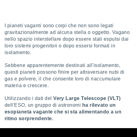
sui cookie
e il tuo
 in
I pianeti vaganti sono corpi che non sono legati
gravitazionalmente ad alcuna stella o oggetto. Vagano
o
nello spazio interstellare dopo essere stati espulsi dai
 il
loro sistemi progenitori o dopo essersi formati in
azioni
isolamento.
kie
re
Sebbene apparentemente destinati all'isolamento,
le a piè
questi pianeti possono finire per attraversare nubi di
 del
gas e polvere, il che consente loro di riaccumulare
to web.
materia e crescere.
ATIVA,
Utilizzando i dati del
Very Large Telescope (VLT)
dell'ESO, un gruppo di astronomi
ha rilevato un
e
esopianeta vagante che si sta alimentando a un
gie
ritmo sorprendente.
i cookie
ccetti
zione dei