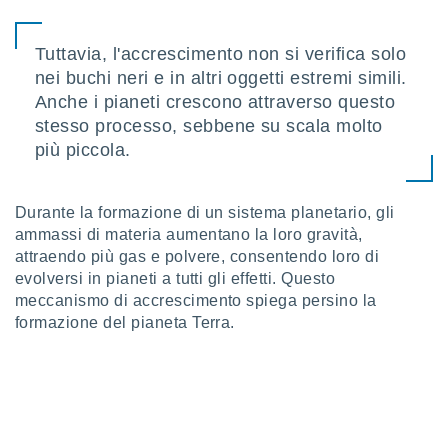
 profili
lezione
cità
Tuttavia, l'accrescimento non si verifica solo
izzata,
nei buchi neri e in altri oggetti estremi simili.
fili per
Anche i pianeti crescono attraverso questo
izzazione
stesso processo, sebbene su scala molto
nuti,
più piccola.
 profili
lezione
uti
Durante la formazione di un sistema planetario, gli
zzati,
ammassi di materia aumentano la loro gravità,
 le
attraendo più gas e polvere, consentendo loro di
ni degli
 misurare
evolversi in pianeti a tutti gli effetti. Questo
zioni dei
meccanismo di accrescimento spiega persino la
,
formazione del pianeta Terra.
ere il
so
he o la
ione di
enienti
diverse,