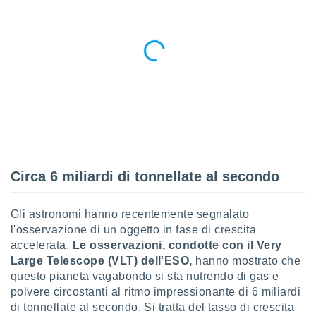
re e
e i
tilizzare
ati per la
e dei
.
izzazione
azione
o la
e del
Circa 6 miliardi di tonnellate al secondo
vo,
à e
i
Gli astronomi hanno recentemente segnalato
zzati,
l'osservazione di un oggetto in fase di crescita
one delle
accelerata.
Le osservazioni, condotte con il Very
ni dei
Large Telescope (VLT) dell'ESO,
hanno mostrato che
 e degli
 ricerche
questo pianeta vagabondo si sta nutrendo di gas e
ico,
polvere circostanti al ritmo impressionante di 6 miliardi
di
di tonnellate al secondo. Si tratta del tasso di crescita