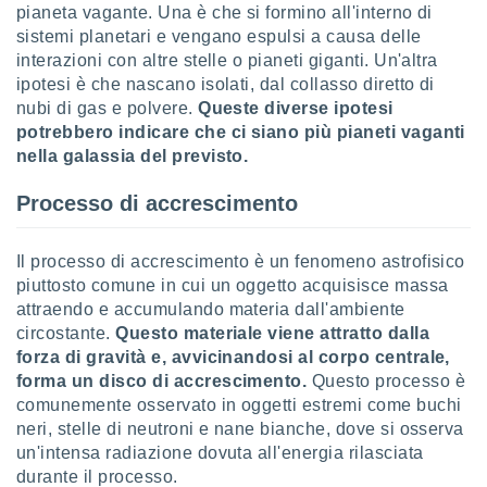
pianeta vagante. Una è che si formino all'interno di
ioni
" o
tra
sistemi planetari e vengano espulsi a causa delle
sui cookie
interazioni con altre stelle o pianeti giganti. Un'altra
o sito
ipotesi è che nascano isolati, dal collasso diretto di
nubi di gas e polvere.
Queste diverse ipotesi
potrebbero indicare che ci siano più pianeti vaganti
nostri
nella galassia del previsto.
mo il
te
Processo di accrescimento
ento dei
Il processo di accrescimento è un fenomeno astrofisico
re
piuttosto comune in cui un oggetto acquisisce massa
ioni su
attraendo e accumulando materia dall'ambiente
vo e/o
i,
circostante.
Questo materiale viene attratto dalla
 dati
forza di gravità e, avvicinandosi al corpo centrale,
er la
forma un disco di accrescimento.
Questo processo è
 della
comunemente osservato in oggetti estremi come buchi
à, creare
neri, stelle di neutroni e nane bianche, dove si osserva
r la
un'intensa radiazione dovuta all'energia rilasciata
à
durante il processo.
izzata,