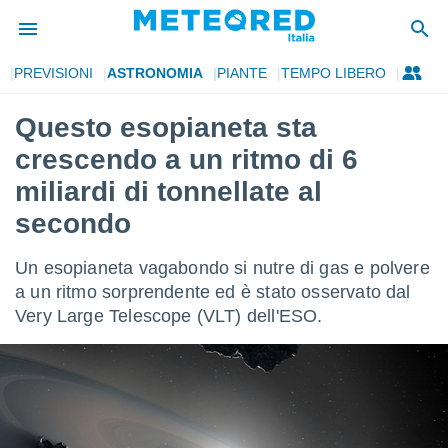
PREVISIONI
ASTRONOMIA
PIANTE
TEMPO LIBERO
tiva
rivacy
Questo esopianeta sta
ti di
crescendo a un ritmo di 6
net
net)
miliardi di tonnellate al
i
secondo
 da
nisti per
 che le
Un esopianeta vagabondo si nutre di gas e polvere
ioni
a un ritmo sorprendente ed è stato osservato dal
iano di
È
Very Large Telescope (VLT) dell'ESO.
 a
ito Web
do le
opzioni:
 i