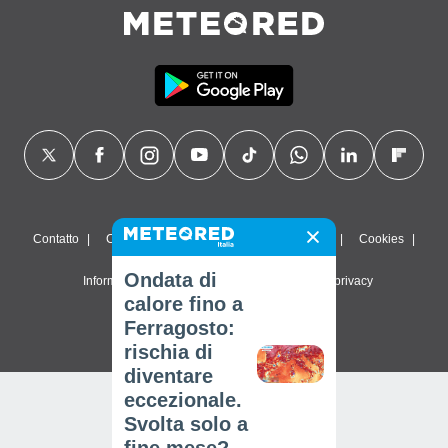
Contatto
Chi siamo
FAQ
Termini di utilizzo
Cookies
Ondata di
Informativa sulla privacy
Impostazioni sulla privacy
calore fino a
© 2026 Meteored. Tutti i diritti riservati
Ferragosto:
rischia di
diventare
eccezionale.
Svolta solo a