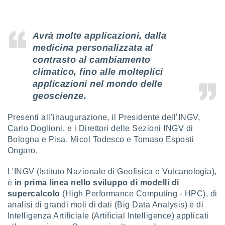
sui cookie
e il tuo
Avrà molte applicazioni, dalla
 in
medicina personalizzata al
o
contrasto al cambiamento
 il
climatico, fino alle molteplici
applicazioni nel mondo delle
azioni
kie
geoscienze.
re
le a piè
Presenti all’inaugurazione, il Presidente dell’INGV,
 del
Carlo Doglioni, e i Direttori delle Sezioni INGV di
to web.
Bologna e Pisa, Micol Todesco e Tomaso Esposti
Ongaro.
ATIVA,
L'INGV (Istituto Nazionale di Geofisica e Vulcanologia),
e
è
in prima linea nello sviluppo di modelli di
gie
supercalcolo
(High Performance Computing - HPC), di
i cookie
analisi di grandi moli di dati (Big Data Analysis) e di
ccetti
Intelligenza Artificiale (Artificial Intelligence) applicati
zione dei