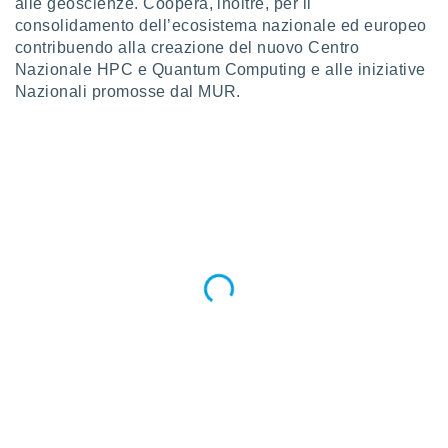
alle geoscienze. Coopera, inoltre, per il
puoi
consolidamento dell’ecosistema nazionale ed europeo
re ad
contribuendo alla creazione del nuovo Centro
 al
Nazionale HPC e Quantum Computing e alle iniziative
ito web
et. In
Nazionali promosse dal MUR.
aso ti
mo che
installati
okie
i per
 la
one nel
 non
utilizzati
er
e il
amento o
rare
à o
i
zzati,
 potrai
are