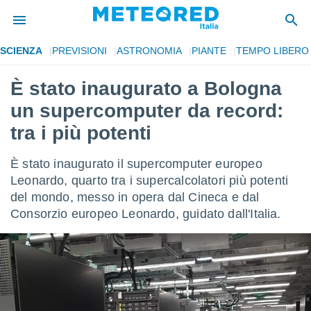
SCIENZA
PREVISIONI
ASTRONOMIA
PIANTE
TEMPO LIBERO
tiva
rivacy
È stato inaugurato a Bologna
ti di
un supercomputer da record:
net
net)
tra i più potenti
i
 da
È stato inaugurato il supercomputer europeo
nisti per
 che le
Leonardo, quarto tra i supercalcolatori più potenti
ioni
del mondo, messo in opera dal Cineca e dal
iano di
Consorzio europeo Leonardo, guidato dall'Italia.
È
 a
ito Web
do le
opzioni:
 i