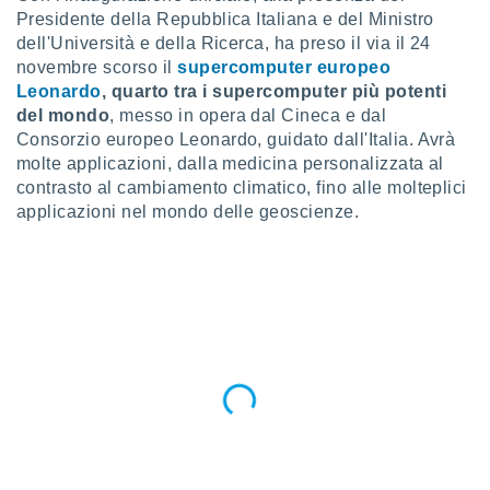
a", è
Presidente della Repubblica Italiana e del Ministro
dell'Università e della Ricerca, ha preso il via il 24
al sito
novembre scorso il
supercomputer europeo
ettando
zione di
Leonardo
, quarto tra i supercomputer più potenti
okie,
del mondo
, messo in opera dal Cineca e dal
dei nostri
Consorzio europeo Leonardo, guidato dall'Italia. Avrà
che ci
molte applicazioni, dalla medicina personalizzata al
no di
contrasto al cambiamento climatico, fino alle molteplici
 e
applicazioni nel mondo delle geoscienze.
e il
amento
 Web,
i
re un
pecifico
arti la
à o
i
zzati
 di esso.
sultare
oni nella