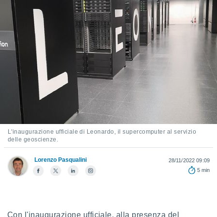
e
amente
cità
izzata,
ACCETTA
ulle
E
ioni
CONTINUA
tramite
e simili,
IMPOSTAZIONI
nte di
e la
tività per
L'inaugurazione ufficiale di Leonardo, il supercomputer al servizio
delle geoscienze.
re a
ontenuti
ti
Lorenzo Pasqualini
28/11/2022 09:09
 di
5 min
senza
sto.
clic sul
 "Accetta
Con l'inaugurazione ufficiale, alla presenza del