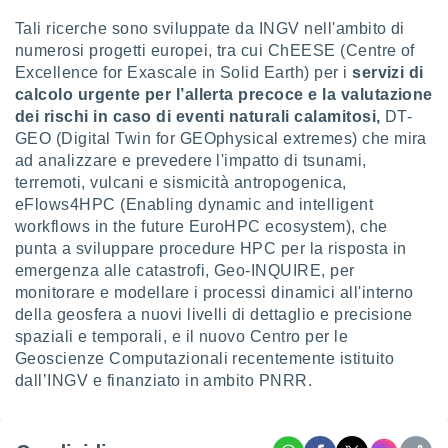
re e
Tali ricerche sono sviluppate da INGV nell'ambito di
e i
numerosi progetti europei, tra cui ChEESE (Centre of
tilizzare
Excellence for Exascale in Solid Earth) per i
servizi di
ati per la
e dei
calcolo urgente per l’allerta precoce e la valutazione
.
dei rischi in caso di eventi naturali calamitosi,
DT-
GEO (Digital Twin for GEOphysical extremes) che mira
ad analizzare e prevedere l'impatto di tsunami,
izzazione
terremoti, vulcani e sismicità antropogenica,
azione
eFlows4HPC (Enabling dynamic and intelligent
o la
workflows in the future EuroHPC ecosystem), che
e del
punta a sviluppare procedure HPC per la risposta in
vo,
emergenza alle catastrofi, Geo-INQUIRE, per
à e
monitorare e modellare i processi dinamici all'interno
i
della geosfera a nuovi livelli di dettaglio e precisione
zzati,
one delle
spaziali e temporali, e il nuovo Centro per le
ni dei
Geoscienze Computazionali recentemente istituito
 e degli
dall’INGV e finanziato in ambito PNRR.
 ricerche
ico,
di