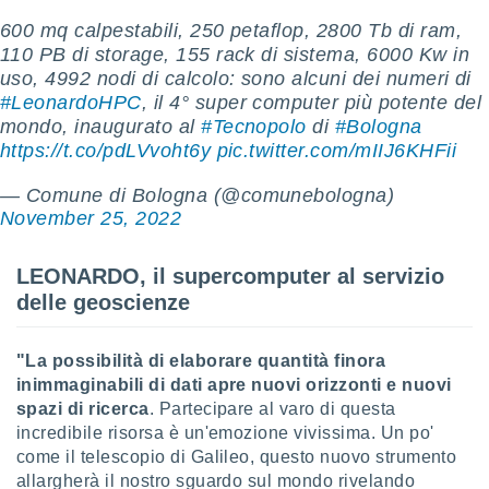
ioni
e
600 mq calpestabili, 250 petaflop, 2800 Tb di ram,
à non
110 PB di storage, 155 rack di sistema, 6000 Kw in
izzata.
uso, 4992 nodi di calcolo: sono alcuni dei numeri di
utare
#LeonardoHPC
, il 4° super computer più potente del
zione dei
mondo, inaugurato al
#Tecnopolo
di
#Bologna
 al
https://t.co/pdLVvoht6y
pic.twitter.com/mIIJ6KHFii
ito Web
questo
— Comune di Bologna (@comunebologna)
ento
November 25, 2022
 il
LEONARDO, il supercomputer al servizio
delle geoscienze
o
, noi e i
rtner
"La possibilità di elaborare quantità finora
mo
inimmaginabili di dati apre nuovi orizzonti e nuovi
spazi di ricerca
. Partecipare al varo di questa
tori
o
incredibile risorsa è un'emozione vivissima. Un po'
e simili
come il telescopio di Galileo, questo nuovo strumento
viare,
allargherà il nostro sguardo sul mondo rivelando