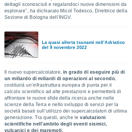
 e
dettagli sconosciuti e regalandoci nuove dimensioni da
ati
esplorare", ha dichiarato Micol Todesco, Direttrice della
 quali la
Sezione di Bologna dell'INGV.
a su
ito web,
IP e
tori di
Alcuni
La quasi allerta tsunami nell'Adriatico
del 9 novembre 2022
ro
 tuoi dati
 sulla
un
Il nuovo supercalcolatore,
in grado di eseguire più di
e
un miliardo di miliardi di operazioni al secondo
,
, al quale
costituirà un'infrastruttura europea di punta per il
rti. Per
puoi
calcolo scientifico ad alte prestazioni e permetterà di
il tuo
affrontare le nuove sfide della ricerca anche nelle
o o
scienze della Terra e nello sviluppo di servizi per la
l
società basati sull’utilizzo dei supercalcolatori di ultima
nto dei
generazione. Tra questi, anche le
valutazioni
ualsiasi
scientifiche nell'ambito degli eventi sismici,
 facendo
vulcanici e dei maremoti.