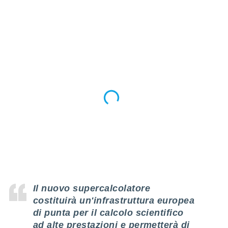
ioni
" o
tra
sui cookie
o sito
nostri
mo il
te
ento dei
re
ioni su
vo e/o
i,
 dati
er la
 della
Il nuovo supercalcolatore
à, creare
costituirà un'infrastruttura europea
r la
di punta per il calcolo scientifico
à
izzata,
ad alte prestazioni e permetterà di