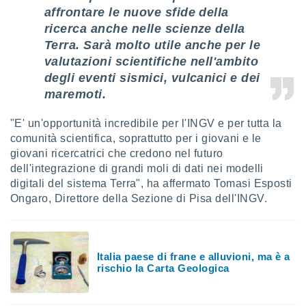
 profili
affrontare le nuove sfide della
lezione
ricerca anche nelle scienze della
cità
Terra. Sarà molto utile anche per le
izzata,
fili per
valutazioni scientifiche nell'ambito
degli eventi sismici, vulcanici e dei
izzazione
maremoti.
nuti,
 profili
"E' un'opportunità incredibile per l'INGV e per tutta la
lezione
uti
comunità scientifica, soprattutto per i giovani e le
zzati,
giovani ricercatrici che credono nel futuro
 le
dell'integrazione di grandi moli di dati nei modelli
ni degli
digitali del sistema Terra", ha affermato Tomasi Esposti
 misurare
Ongaro, Direttore della Sezione di Pisa dell'INGV.
zioni dei
,
ere il
so
Italia paese di frane e alluvioni, ma è a
he o la
rischio la Carta Geologica
ione di
enienti
diverse,