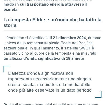
puoi
modo in cui trasportano energia attraverso il
re ad
pianeta.
 al
ito web
La tempesta Eddie e un'onda che ha fatto la
et. In
storia
aso ti
mo che
installati
Il fenomeno si è verificato
il 21 dicembre 2024,
durante
okie
il picco della tempesta tropicale Eddie nel Pacifico
i per
 la
settentrionale. In quel momento, il satellite SWOT è
one nel
passato vicino al cuore della tempesta e ha misurato
 non
un'altezza d'onda significativa di 19,7 metri.
utilizzati
er
e il
L'altezza d'onda significativa non
amento o
rappresenta necessariamente una singola
rare
à o
cresta isolata, ma piuttosto la media delle
i
onde più alte osservate in un dato periodo.
zzati,
 potrai
are
Prima di questo record, altri satelliti avevano misurato