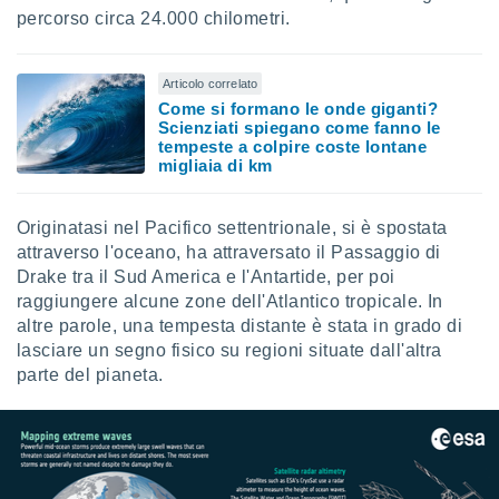
ioni
" o
percorso circa 24.000 chilometri.
tra
sui cookie
o sito
Articolo correlato
Come si formano le onde giganti?
Scienziati spiegano come fanno le
nostri
tempeste a colpire coste lontane
migliaia di km
mo il
te
ento dei
Originatasi nel Pacifico settentrionale, si è spostata
attraverso l'oceano, ha attraversato il Passaggio di
Drake tra il Sud America e l'Antartide, per poi
re
ioni su
raggiungere alcune zone dell'Atlantico tropicale. In
vo e/o
altre parole, una tempesta distante è stata in grado di
i,
lasciare un segno fisico su regioni situate dall'altra
 dati
parte del pianeta.
er la
 della
à, creare
r la
à
izzata,