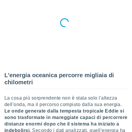
 e
ati
 quali la
a su
ito web,
IP e
tori di
Alcuni
ro
 tuoi dati
 sulla
un
e
L'energia oceanica percorre migliaia di
, al quale
chilometri
rti. Per
puoi
il tuo
La cosa più sorprendente non è stata solo l'altezza
o o
dell'onda, ma il percorso compiuto dalla sua energia.
l
Le onde generate dalla tempesta tropicale Eddie si
nto dei
sono trasformate in mareggiate capaci di percorrere
ualsiasi
distanze enormi dopo che il sistema ha iniziato a
 facendo
indebolirsi.
Secondo i dati analizzati, quell'energia ha