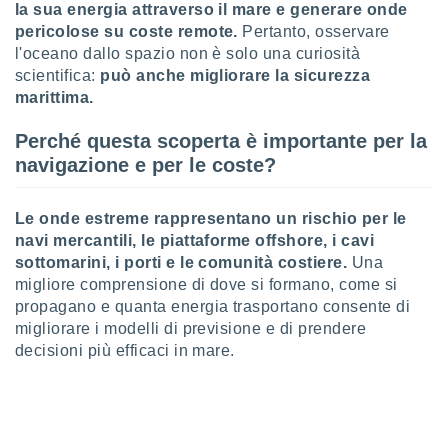
la sua energia attraverso il mare e generare onde
re e
pericolose su coste remote.
Pertanto, osservare
e i
l'oceano dallo spazio non è solo una curiosità
tilizzare
ati per la
scientifica:
può anche migliorare la sicurezza
e dei
marittima.
.
Perché questa scoperta è importante per la
navigazione e per le coste?
izzazione
azione
Le onde estreme rappresentano un rischio per le
o la
e del
navi mercantili, le piattaforme offshore, i cavi
vo,
sottomarini, i porti e le comunità costiere.
Una
à e
migliore comprensione di dove si formano, come si
i
propagano e quanta energia trasportano consente di
zzati,
migliorare i modelli di previsione e di prendere
one delle
decisioni più efficaci in mare.
ni dei
 e degli
 ricerche
ico,
di