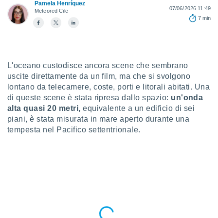
a", è
Pamela Henríquez
07/06/2026 11:49
Meteored Cile
7 min
al sito
ettando
zione di
okie,
dei nostri
L'oceano custodisce ancora scene che sembrano
che ci
uscite direttamente da un film, ma che si svolgono
no di
 e
lontano da telecamere, coste, porti e litorali abitati. Una
e il
di queste scene è stata ripresa dallo spazio:
un'onda
amento
alta quasi 20 metri,
equivalente a un edificio di sei
 Web,
piani, è stata misurata in mare aperto durante una
i
tempesta nel Pacifico settentrionale.
re un
pecifico
arti la
à o
i
zzati
 di esso.
sultare
oni nella