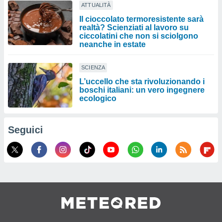
ATTUALITÀ
Il cioccolato termoresistente sarà
realtà? Scienziati al lavoro su
ciccolatini che non si sciolgono
neanche in estate
SCIENZA
L’uccello che sta rivoluzionando i
boschi italiani: un vero ingegnere
ecologico
Seguici