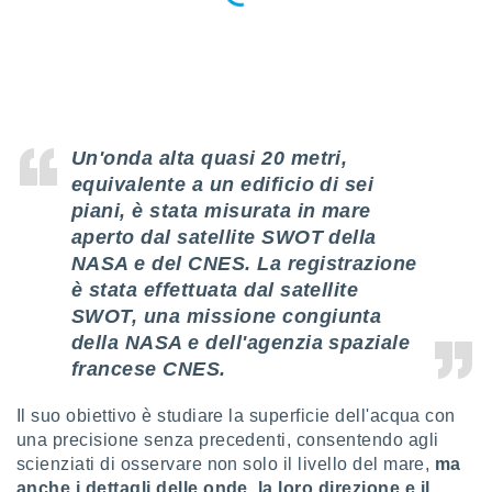
sui cookie
e il tuo
 in
o
 il
Un'onda alta quasi 20 metri,
equivalente a un edificio di sei
azioni
kie
piani, è stata misurata in mare
re
aperto dal satellite SWOT della
le a piè
NASA e del CNES. La registrazione
 del
to web.
è stata effettuata dal satellite
SWOT, una missione congiunta
della NASA e dell'agenzia spaziale
ATIVA,
francese CNES.
e
gie
Il suo obiettivo è studiare la superficie dell'acqua con
i cookie
una precisione senza precedenti, consentendo agli
scienziati di osservare non solo il livello del mare,
ma
ccetti
zione dei
anche i dettagli delle onde, la loro direzione e il