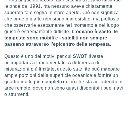
ioni
le onde dal 1991, ma nessuno aveva chiaramente
e
à non
superato tale soglia in mare aperto. Ciò non significa
izzata.
che onde più alte non siano mai esistite, ma piuttosto
utare
che osservarle esattamente nel momento e nel luogo
zione dei
giusti è estremamente difficile.
L'oceano è vasto, le
tempeste sono mobili e i satelliti non sempre
 al
passano attraverso l'epicentro della tempesta.
ito Web
questo
ento
Questo è uno dei motivi per cui
SWOT
riveste
 il
un'importanza fondamentale. A differenza di
misurazioni più limitate, questo satellite può mappare
ampie porzioni della superficie oceanica e fornire un
o
quadro molto più completo di ciò che sta accadendo in
, noi e i
aree remote, dove non sono quasi disponibili boe, navi
rtner
o strumenti.
mo
tori
o
e simili
viare,