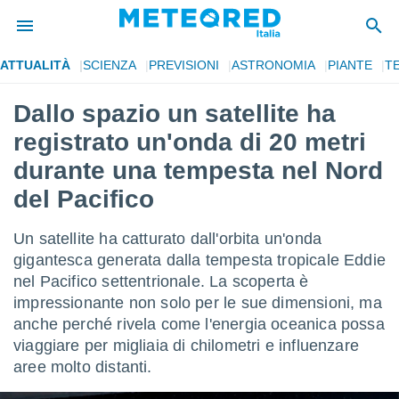
ATTUALITÀ
SCIENZA
PREVISIONI
ASTRONOMIA
PIANTE
T
tiva
rivacy
Dallo spazio un satellite ha
ti di
registrato un'onda di 20 metri
net
net)
durante una tempesta nel Nord
i
del Pacifico
 da
nisti per
 che le
Un satellite ha catturato dall'orbita un'onda
ioni
gigantesca generata dalla tempesta tropicale Eddie
iano di
È
nel Pacifico settentrionale. La scoperta è
impressionante non solo per le sue dimensioni, ma
 a
anche perché rivela come l'energia oceanica possa
ito Web
viaggiare per migliaia di chilometri e influenzare
do le
opzioni:
aree molto distanti.
 i