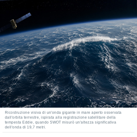
e
amente
cità
izzata,
ACCETTA
ulle
E
ioni
CONTINUA
tramite
e simili,
IMPOSTAZIONI
nte di
e la
tività per
re a
ontenuti
ti
 di
senza
Ricostruzione visiva di un'onda gigante in mare aperto osservata
dall'orbita terrestre, ispirata alla registrazione satellitare della
sto.
tempesta Eddie, quando SWOT misurò un'altezza significativa
clic sul
dell'onda di 19,7 metri.
 "Accetta