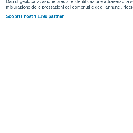
Dati di geolocalizzazione precisi e identificazione attraverso la s
misurazione delle prestazioni dei contenuti e degli annunci, ricer
Scopri i nostri 1199 partner
L'idea che il mondo sia irrimediabilmente condannato alla
Natacha Payà
12/
Meteored Spagna
Purtroppo il cambiamento climatico 
forte che toglie la speranza di pote
"doomer" credono che il mondo abbia gi
riscaldamento globale e che il danno si
ecco perché dobbiamo continuare a lo