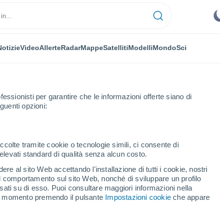
Notizie
Video
Allerte
Radar
Mappe
Satelliti
Modelli
Mondo
Sci
NOMIA
PIANTE
TEMPO LIBERO
fessionisti per garantire che le informazioni offerte siano di
guenti opzioni:
ccolte tramite cookie o tecnologie simili, ci consente di
n elevati standard di qualità senza alcun costo.
 e la minaccia del "doomismo": ecco cos'è
re al sito Web accettando l'installazione di tutti i cookie, nostri
 il comportamento sul sito Web, nonché di sviluppare un profilo
asati su di esso. Puoi consultare maggiori informazioni nella
co e la minaccia del
si momento premendo il pulsante
Impostazioni cookie
che appare
'è