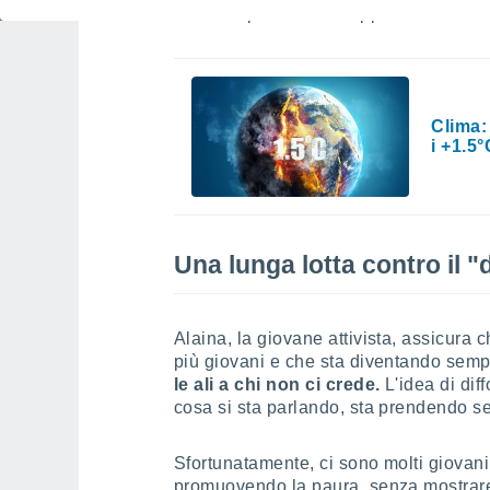
che ci aspettano se troppi di noi si con
Clima:
i +1.5
Una lunga lotta contro il 
Alaina, la giovane attivista, assicura 
più giovani e che sta diventando sempr
le ali a chi non ci crede.
L'idea di dif
cosa si sta parlando, sta prendendo se
Sfortunatamente, ci sono molti giovani
promuovendo la paura, senza mostrar