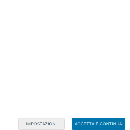
 e più popolare, ma cambiare tutte queste opinioni
e.
a soltanto.
È ancora possibile evitare i
 temperature nel mondo.
Questo implica
 emissioni di gas serra che intrappolano il
aneta.
ata dell'Intergovernmental Panel on Climate
irà, ma dobbiamo adattarci ai nuovi
IMPOSTAZIONI
ACCETTA E CONTINUA
evenire alcuni dei peggiori cambiamenti