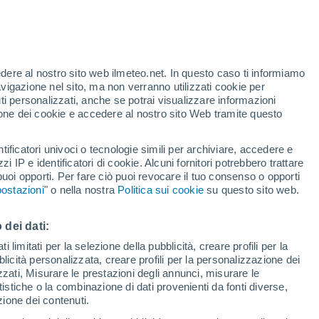
 come pessimiste e "doomist". Molti
mento climatico sia inutile, perché ormai
to ma non impossibile, e la scienza lo sa!
edere al nostro sito web ilmeteo.net. In questo caso ti informiamo
avigazione nel sito, ma non verranno utilizzati cookie per
i personalizzati, anche se potrai visualizzare informazioni
azione dei cookie e accedere al nostro sito Web tramite questo
tificatori univoci o tecnologie simili per archiviare, accedere e
zzi IP e identificatori di cookie. Alcuni fornitori potrebbero trattare
 puoi opporti. Per fare ciò puoi revocare il tuo consenso o opporti
ostazioni
" o nella nostra
Politica sui cookie
su questo sito web.
 dei dati:
 limitati per la selezione della pubblicità, creare profili per la
bblicità personalizzata, creare profili per la personalizzazione dei
izzati, Misurare le prestazioni degli annunci, misurare le
istiche o la combinazione di dati provenienti da fonti diverse,
ezione dei contenuti.