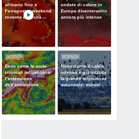
africano fino a
ondate di calore in
Ferragosto: weekend
Europa diventeranno
rovente e siccità
ancora più intense
sempre più seria al
Nord
SCIENZA
SCIENZA
Ecco come le onde
Nonostante il caldo
tropicali influenzano
intenso è già iniziata
l’estensione
la grande migrazione
dell’anticiclone
autunnale: milioni di
africano in Europa
uccelli verso l’Africa