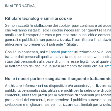
IN ALTERNATIVA,
Le nuove generazioni sono presentate
giovani ritengono che frenare il cambia
Rifiutare tecnologie simili ai cookie
inarrestabile. Onestamente, è complica
Se non accetti l'installazione dei cookie, puoi continuare ad acc
che verranno installati solo i cookie necessari per garantire la n
analizzare il comportamento o per mostrare pubblicità o contenut
generali e pubblicità non personalizzata. Puoi rifiutare l'install
abbonamento premendo il pulsante "Rifiuta".
Con il tuo consenso, noi e i
nostri partner
utilizziamo cookie, iden
trattare dati personali quali la tua visita su questo sito web, indiri
i tuoi dati personali sulla base di un interesse legittimo, al quale
al trattamento dei dati in qualsiasi momento facendo clic su "
Imp
Noi e i nostri partner eseguiamo il seguente trattamento
Archiviare informazioni su dispositivo e/o accedervi, utilizzare dati
pubblicità personalizzata, utilizzare profili per la selezione di pu
contenuti, utilizzare profili per la selezione di contenuti personal
prestazioni dei contenuti, comprendere il pubblico attraverso stat
sviluppare e migliorare i servizi, utilizzare dati limitati per la sel