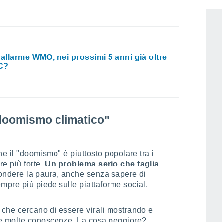
vertono in "
doomers
".
 allarme WMO, nei prossimi 5 anni già oltre
°C?
"doomismo climatico"
che il "doomismo" è piuttosto popolare tra i
e più forte.
Un problema serio che taglia
fondere la paura, anche senza sapere di
mpre più piede sulle piattaforme social.
 che cercano di essere virali mostrando e
e molte conoscenze. La cosa peggiore?