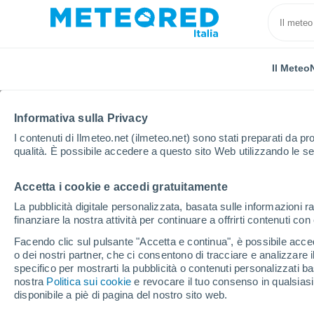
Il Meteo
TUTTE
ATTUALITÀ
SCIENZA
PREVISIONI
ASTRO
Informativa sulla Privacy
I contenuti di Ilmeteo.net (ilmeteo.net) sono stati preparati da pro
qualità. È possibile accedere a questo sito Web utilizzando le se
Accetta i cookie e accedi gratuitamente
La pubblicità digitale personalizzata, basata sulle informazioni ra
finanziare la nostra attività per continuare a offrirti contenuti co
Home
Notizie
Attualità
Il cambiamento climatico
Facendo clic sul pulsante "Accetta e continua", è possibile accede
o dei nostri partner, che ci consentono di tracciare e analizzare
specifico per mostrarti la pubblicità o contenuti personalizzati b
Il cambiamento climati
nostra
Politica sui cookie
e revocare il tuo consenso in qualsia
disponibile a piè di pagina del nostro sito web.
"doomismo": ecco cos