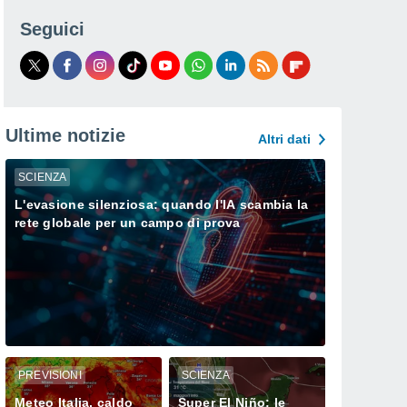
Seguici
Ultime notizie
Altri dati
SCIENZA
L'evasione silenziosa: quando l'IA scambia la
rete globale per un campo di prova
PREVISIONI
SCIENZA
Meteo Italia, caldo
Super El Niño: le