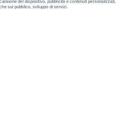
cansione del dispositivo, pubblicità e contenuti personalizzati,
che sul pubblico, sviluppo di servizi.
 "distruzione del clima" si sta diffondendo sempre più.
06/2022 08:00
4 min
è una realtà sempre più pericolosa e
rlo combattere.
I condannati al clima o
à perso la battaglia contro il
a irreversibile. Questo però è sbagliato,
ttare ed impegnarci!