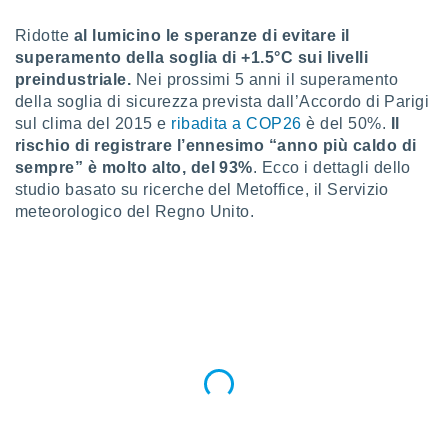
a", è
Ridotte
al lumicino le speranze di evitare il
al sito
superamento della soglia di +1.5°C sui livelli
ettando
preindustriale.
Nei prossimi 5 anni il superamento
zione di
della soglia di sicurezza prevista dall’Accordo di Parigi
okie,
dei nostri
sul clima del 2015 e
ribadita a COP26
è del 50%.
Il
che ci
rischio di registrare l’ennesimo “anno più caldo di
no di
sempre” è molto alto, del 93%
. Ecco i dettagli dello
 e
studio basato su ricerche del Metoffice, il Servizio
e il
meteorologico del Regno Unito.
amento
 Web,
i
re un
pecifico
arti la
à o
i
zzati
 di esso.
sultare
oni nella