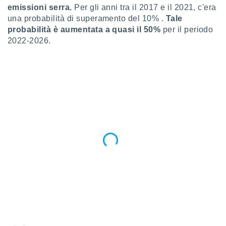
ioni
emissioni serra.
Per gli anni tra il 2017 e il 2021, c'era
e
una probabilità di superamento del 10% .
Tale
à non
probabilità è aumentata a quasi il 50%
per il periodo
izzata.
utare
2022-2026.
zione dei
 al
ito Web
questo
ento
 il
o
, noi e i
rtner
mo
tori
o
e simili
viare,