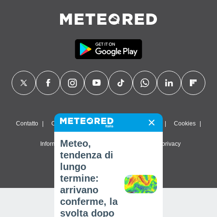
Contatto
Chi siamo
FAQ
Termini di utilizzo
Cookies
Meteo,
Informativa sulla privacy
Impostazioni sulla privacy
tendenza di
© 2026 Meteored. Tutti i diritti riservati
lungo
termine:
arrivano
conferme, la
svolta dopo