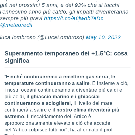
ioni
" o
già nei prossimi 5 anni, e del 93% che si tocchi
tra
l'ennesimo anno più caldo, gli impatti diventeranno
sui cookie
sempre più gravi
https://t.co/e6jwobTeDc
o sito
@meteoredit
luca lombroso (@LucaLombroso)
May 10, 2022
nostri
mo il
Superamento temporaneo dei +1.5°C: cosa
te
significa
ento dei
re
“
Finché continueremo a emettere gas serra, le
ioni su
temperature continueranno a salire
. E insieme a ciò,
vo e/o
i nostri oceani continueranno a diventare più caldi e
i,
più acidi,
il ghiaccio marino e i ghiacciai
 dati
continueranno a sciogliersi,
il livello del mare
er la
 della
continuerà a salire e
il nostro clima diventerà più
à, creare
estremo
. Il riscaldamento dell'Artico è
r la
sproporzionatamente elevato e ciò che accade
à
nell'Artico colpisce tutti noi", ha affermato il prof.
izzata,