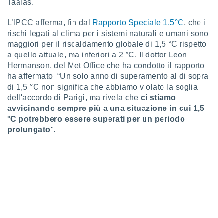
Taalas.
 profili
lezione
L’IPCC afferma, fin dal
Rapporto Speciale 1.5°C
, che i
cità
izzata,
rischi legati al clima per i sistemi naturali e umani sono
fili per
maggiori per il riscaldamento globale di 1,5 °C rispetto
a quello attuale, ma inferiori a 2 °C. Il dottor Leon
izzazione
Hermanson, del Met Office che ha condotto il rapporto
nuti,
ha affermato: “Un solo anno di superamento al di sopra
 profili
di 1,5 °C non significa che abbiamo violato la soglia
lezione
uti
dell'accordo di Parigi, ma rivela che
ci stiamo
zzati,
avvicinando sempre più a una situazione in cui 1,5
 le
°C potrebbero essere superati per un periodo
ni degli
prolungato
".
 misurare
zioni dei
,
ere il
so
he o la
ione di
enienti
diverse,