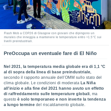
i nostri
artner
Flash Mob a COP26 di Glasgow con giovani che dipingono un
murales che inneggia a mantenere le temperature entro +1.5°C sui
livelli preindustriali.
PreOccupa un eventuale fare di El Niño
Nel 2021, la temperatura media globale era di 1,1 °C
al di sopra della linea di base preindustriale,
secondo il rapporto annuale dell'OMM sullo stato del
clima globale. Le condizioni di moderata
La Niña
all'inizio e alla fine del 2021 hanno avuto un effetto
di raffreddamento sulle temperature globali
, ma
questo
è solo temporaneo e non inverte la tendenza
a lungo termine
del riscaldamento globale.