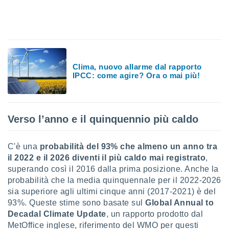
sui cookie
e il tuo
 in
o
 il
Clima, nuovo allarme dal rapporto
IPCC: come agire? Ora o mai più!
azioni
kie
re
le a piè
Verso l’anno e il quinquennio più caldo
 del
to web.
C'è una
probabilità del 93% che almeno un anno tra
il 2022 e il 2026 diventi il più caldo mai registrato
,
ATIVA,
superando così il 2016 dalla prima posizione. Anche la
probabilità che la media quinquennale per il 2022-2026
e
sia superiore agli ultimi cinque anni (2017-2021) è del
gie
93%. Queste stime sono basate sul
Global Annual to
i cookie
Decadal Climate Update
, un rapporto prodotto dal
ccetti
MetOffice inglese, riferimento del WMO per questi
zione dei