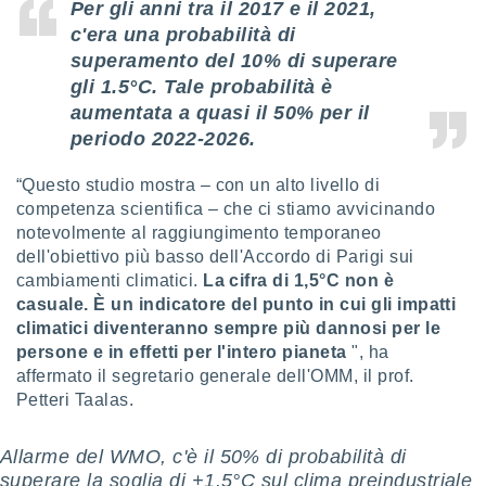
 e
Per gli anni tra il 2017 e il 2021,
ati
c'era una probabilità di
 quali la
superamento del 10% di superare
a su
gli 1.5°C.
Tale probabilità è
ito web,
IP e
aumentata a quasi il 50%
per il
tori di
periodo 2022-2026.
Alcuni
“Questo studio mostra – con un alto livello di
ro
competenza scientifica – che ci stiamo avvicinando
 tuoi dati
 sulla
notevolmente al raggiungimento temporaneo
un
dell'obiettivo più basso dell'Accordo di Parigi sui
e
cambiamenti climatici.
La cifra di 1,5°C non è
, al quale
casuale. È un indicatore del punto in cui gli impatti
rti. Per
climatici diventeranno sempre più dannosi per le
puoi
persone e in effetti per l'intero pianeta
", ha
il tuo
o o
affermato il segretario generale dell'OMM, il prof.
l
Petteri Taalas.
nto dei
ualsiasi
Allarme del WMO, c'è il 50% di probabilità di
 facendo
superare la soglia di +1.5°C sul clima preindustriale