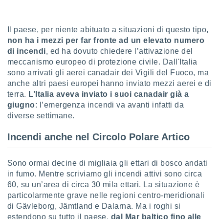
sui cookie
e il tuo
Il paese, per niente abituato a situazioni di questo tipo,
 in
non ha i mezzi per far fronte ad un elevato numero
di incendi
, ed ha dovuto chiedere l’attivazione del
o
meccanismo europeo di protezione civile. Dall'Italia
 il
sono arrivati gli aerei canadair dei Vigili del Fuoco, ma
azioni
anche altri paesi europei hanno inviato mezzi aerei e di
kie
terra.
L’Italia aveva inviato i suoi canadair già a
re
giugno
: l’emergenza incendi va avanti infatti da
le a piè
diverse settimane.
 del
to web.
Incendi anche nel Circolo Polare Artico
ATIVA,
Sono ormai decine di migliaia gli ettari di bosco andati
in fumo. Mentre scriviamo gli incendi attivi sono circa
e
60, su un’area di circa 30 mila ettari. La situazione è
gie
i cookie
particolarmente grave nelle regioni centro-meridionali
di Gävleborg, Jämtland e Dalarna. Ma i roghi si
ccetti
zione dei
estendono su tutto il paese,
dal Mar baltico fino alle