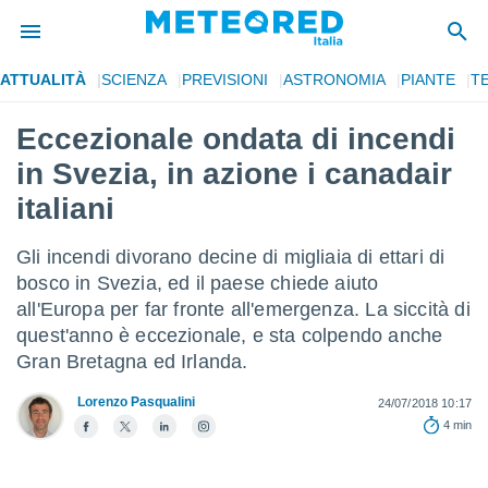
ATTUALITÀ
SCIENZA
PREVISIONI
ASTRONOMIA
PIANTE
T
tiva
rivacy
Eccezionale ondata di incendi
ti di
in Svezia, in azione i canadair
net
net)
italiani
i
 da
Gli incendi divorano decine di migliaia di ettari di
nisti per
 che le
bosco in Svezia, ed il paese chiede aiuto
ioni
all'Europa per far fronte all'emergenza. La siccità di
iano di
quest'anno è eccezionale, e sta colpendo anche
È
Gran Bretagna ed Irlanda.
 a
ito Web
Lorenzo Pasqualini
24/07/2018 10:17
do le
4 min
opzioni:
 i