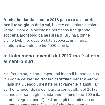
ioni
" o
tra
sui cookie
o sito
Anche in Irlanda l’estate 2018 passerà alla storia
per il tono giallo dei prati,
invece dell'abituale colore
nostri
verde. Proprio la siccità ha permesso una grande
scoperta archeologica nell'area di Brú na Bóinne,
mo il
vicino Dublino, dove è stata scoperta una nuova
te
struttura risalente a oltre 4500 anni fa.
ento dei
In Italia meno incendi del 2017 ma è allerta
re
al centro-sud
ioni su
vo e/o
i,
Nel frattempo, mentre importanti incendi hanno colpito
 dati
la
Grecia causando decine di vittime intorno Atene
,
er la
l’Italia sta vivendo un’estate relativamente “tranquilla”
 della
sul fronte incendi, se comparata con quella del 2017.
à, creare
r la
L’anno scorso i roghi mandarono in fumo oltre 100 mila
à
ettari di vegetazione. Quest’anno gli incendi stanno
izzata,
colpendo soprattutto Sicilia e Calabria e zone del