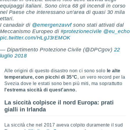
ioni
equipaggi italiani. Sono circa 68 gli incendi in corso
e
nel Paese che interessano un'area di quasi 30 mila
à non
izzata.
ettari.
utare
I canadair di
@emergenzavvf
sono stati attivati dal
zione dei
Meccanismo Europeo di
#protezionecivile
@eu_echo
pic.twitter.com/HLgJ3rEMOK
 al
ito Web
— Dipartimento Protezione Civile (@DPCgov)
22
questo
luglio 2018
ento
 il
Alle origini di questo disastro non ci sono solo
le alte
temperature, con picchi di 35°C
, un vero record per la
o
Svezia dove le estati sono ben più miti, ma soprattutto
, noi e i
l'estrema siccità di quest'anno.
rtner
mo
La siccità colpisce il nord Europa: prati
gialli in Irlanda
tori
o
e simili
La siccità che nel 2017 aveva colpito duramente il sud
viare,