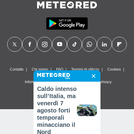
Contatto
Chi siamo
FAQ
Termini di utilizzo
Cookies
Informativa sulla privacy
Impostazioni sulla privacy
Caldo intenso
© 2026 Meteored. Tutti i diritti riservati
sull’Italia, ma
venerdì 7
agosto forti
temporali
minacciano il
Nord