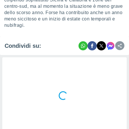
 profili
centro-sud, ma al momento la situazione è meno grave
lezione
dello scorso anno. Forse ha contribuito anche un anno
cità
meno siccitoso e un inizio di estate con temporali e
izzata,
fili per
nubifragi.
izzazione
nuti,
Condividi su:
 profili
lezione
uti
zzati,
 le
ni degli
 misurare
zioni dei
,
ere il
so
he o la
ione di
enienti
diverse,