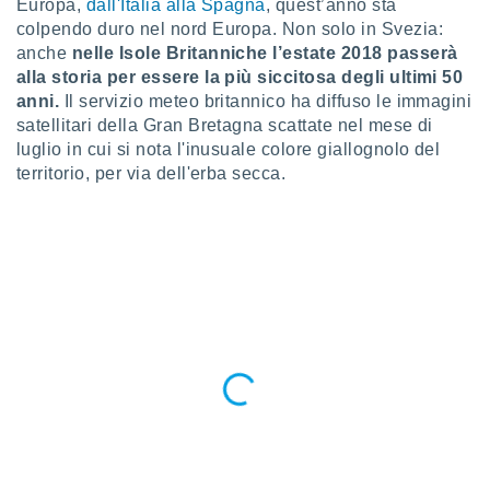
 e
Europa,
dall'Italia alla Spagna
, quest’anno sta
ati
colpendo duro nel nord Europa. Non solo in Svezia:
 quali la
anche
nelle Isole Britanniche l’estate 2018 passerà
a su
alla storia per essere la più siccitosa degli ultimi 50
ito web,
anni.
Il servizio meteo britannico ha diffuso le immagini
IP e
satellitari della Gran Bretagna scattate nel mese di
tori di
luglio in cui si nota l'inusuale colore giallognolo del
Alcuni
territorio, per via dell'erba secca.
ro
 tuoi dati
 sulla
un
e
, al quale
rti. Per
puoi
il tuo
o o
l
nto dei
ualsiasi
 facendo