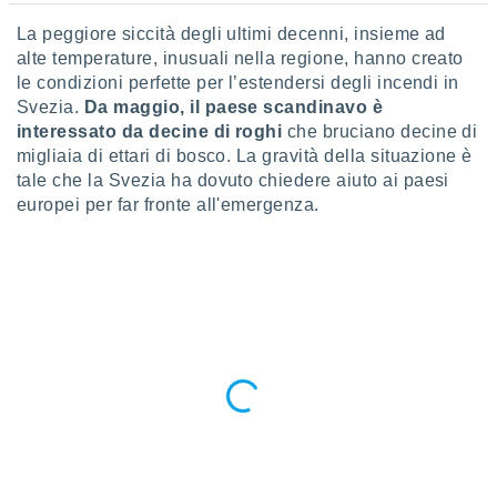
a", è
La peggiore siccità degli ultimi decenni, insieme ad
al sito
alte temperature, inusuali nella regione, hanno creato
ettando
le condizioni perfette per l’estendersi degli incendi in
zione di
Svezia.
Da maggio, il paese scandinavo è
okie,
interessato da decine di roghi
che bruciano decine di
dei nostri
che ci
migliaia di ettari di bosco. La gravità della situazione è
no di
tale che la Svezia ha dovuto chiedere aiuto ai paesi
 e
europei per far fronte all'emergenza.
e il
amento
 Web,
i
re un
pecifico
arti la
à o
i
zzati
 di esso.
sultare
oni nella