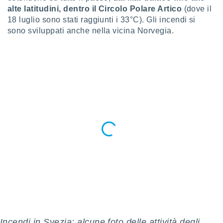
puoi
alte latitudini, dentro il Circolo Polare Artico
(dove il
re ad
18 luglio sono stati raggiunti i 33°C). Gli incendi si
 al
sono sviluppati anche nella vicina Norvegia.
ito web
et. In
aso ti
mo che
installati
okie
i per
 la
one nel
 non
utilizzati
er
e il
amento o
rare
à o
i
zzati,
 potrai
are
Incendi in Svezia: alcune foto delle attività degli