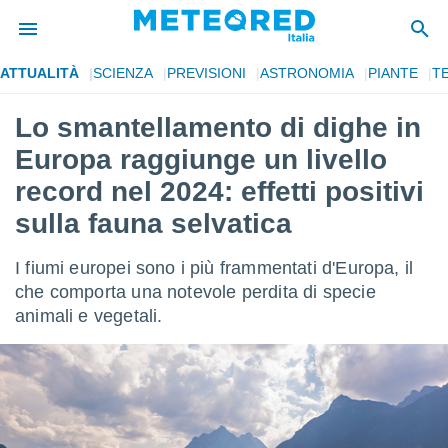
ATTUALITÀ
SCIENZA
PREVISIONI
ASTRONOMIA
PIANTE
T
tiva
rivacy
Lo smantellamento di dighe in
ti di
Europa raggiunge un livello
net
net)
record nel 2024: effetti positivi
i
sulla fauna selvatica
 da
nisti per
 che le
I fiumi europei sono i più frammentati d'Europa, il
ioni
che comporta una notevole perdita di specie
iano di
È
animali e vegetali.
 a
ito Web
do le
opzioni:
 i