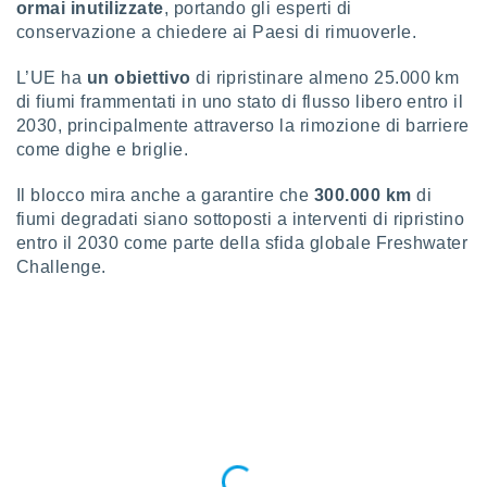
ormai inutilizzate
, portando gli esperti di
puoi
conservazione a chiedere ai Paesi di rimuoverle.
re ad
 al
ito web
L’UE ha
un obiettivo
di ripristinare almeno 25.000 km
et. In
di fiumi frammentati in uno stato di flusso libero entro il
aso ti
2030, principalmente attraverso la rimozione di barriere
mo che
come dighe e briglie.
installati
okie
Il blocco mira anche a garantire che
300.000 km
di
i per
fiumi degradati siano sottoposti a interventi di ripristino
 la
one nel
entro il 2030 come parte della sfida globale Freshwater
 non
Challenge.
utilizzati
er
e il
amento o
rare
à o
i
zzati,
 potrai
are