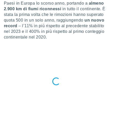
a", è
Paesi in Europa lo scorso anno, portando a
almeno
2.900 km di fiumi riconnessi
in tutto il continente. È
al sito
stata la prima volta che le rimozioni hanno superato
ettando
quota 500 in un solo anno, raggiungendo
un nuovo
zione di
record
– l’11% in più rispetto al precedente stabilito
okie,
dei nostri
nel 2023 e il 400% in più rispetto al primo conteggio
che ci
continentale nel 2020.
no di
 e
e il
amento
 Web,
i
re un
pecifico
arti la
à o
i
zzati
 di esso.
sultare
oni nella