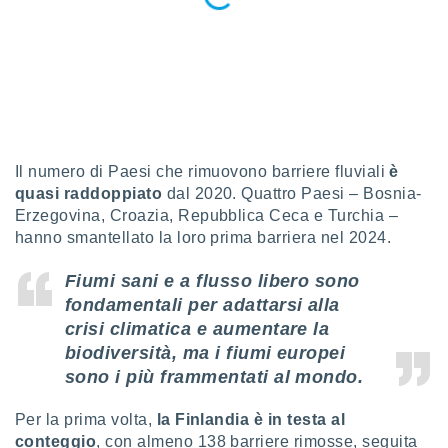
ioni
e
à non
izzata.
utare
zione dei
 al
ito Web
Il numero di Paesi che rimuovono barriere fluviali
è
questo
ento
quasi raddoppiato
dal 2020. Quattro Paesi – Bosnia-
 il
Erzegovina, Croazia, Repubblica Ceca e Turchia –
hanno smantellato la loro prima barriera nel 2024.
Fiumi sani e a flusso libero sono
o
, noi e i
fondamentali per adattarsi alla
rtner
crisi climatica e aumentare la
mo
biodiversità, ma i fiumi europei
sono i più frammentati al mondo.
tori
o
e simili
Per la prima volta,
la Finlandia è in testa al
viare,
conteggio
, con almeno 138 barriere rimosse, seguita