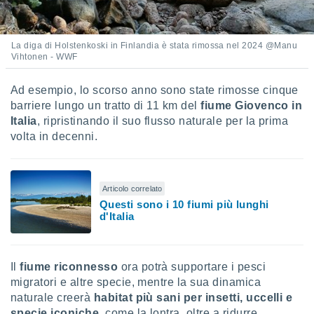
ioni
" o
tra
sui cookie
La diga di Holstenkoski in Finlandia è stata rimossa nel 2024 @Manu
o sito
Vihtonen - WWF
nostri
Ad esempio, lo scorso anno sono state rimosse cinque
barriere lungo un tratto di 11 km del
fiume Giovenco in
mo il
Italia
, ripristinando il suo flusso naturale per la prima
te
volta in decenni.
ento dei
re
ioni su
Articolo correlato
vo e/o
Questi sono i 10 fiumi più lunghi
i,
d'Italia
 dati
er la
 della
Il
fiume riconnesso
ora potrà supportare i pesci
à, creare
r la
migratori e altre specie, mentre la sua dinamica
à
naturale creerà
habitat più sani per insetti, uccelli e
izzata,
specie iconiche
, come la lontra, oltre a ridurre