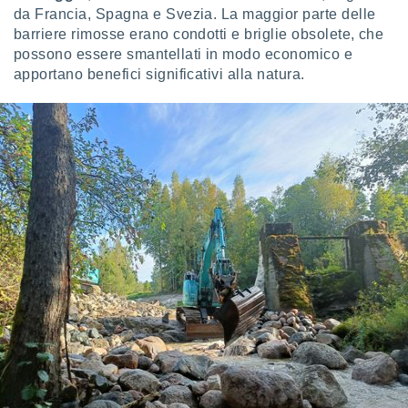
 e
da Francia, Spagna e Svezia. La maggior parte delle
ati
barriere rimosse erano condotti e briglie obsolete, che
 quali la
possono essere smantellati in modo economico e
a su
ito web,
apportano benefici significativi alla natura.
IP e
tori di
Alcuni
ro
 tuoi dati
 sulla
un
e
, al quale
rti. Per
puoi
il tuo
o o
l
nto dei
ualsiasi
 facendo