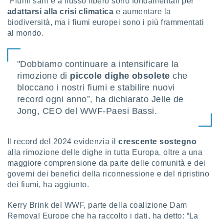
“Fiumi sani e a flusso libero sono fondamentali per
re e
adattarsi alla crisi climatica
e aumentare la
e i
biodiversità, ma i fiumi europei sono i più frammentati
tilizzare
al mondo.
ati per la
e dei
.
"Dobbiamo continuare a intensificare la
rimozione di
piccole dighe obsolete
che
izzazione
bloccano i nostri fiumi e stabilire nuovi
azione
record ogni anno”, ha dichiarato Jelle de
o la
Jong, CEO del WWF-Paesi Bassi.
e del
vo,
à e
Il record del 2024 evidenzia il
crescente sostegno
i
alla rimozione delle dighe in tutta Europa, oltre a una
zzati,
maggiore comprensione da parte delle comunità e dei
one delle
ni dei
governi dei benefici della riconnessione e del ripristino
 e degli
dei fiumi, ha aggiunto.
 ricerche
ico,
Kerry Brink del WWF, parte della coalizione Dam
di
Removal Europe che ha raccolto i dati, ha detto: “La