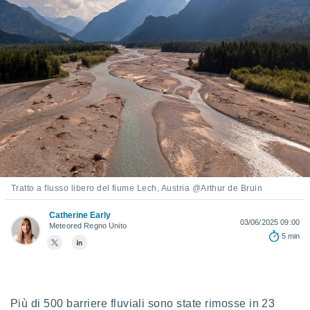
e
amente
cità
izzata,
ACCETTA
ulle
E
ioni
CONTINUA
tramite
e simili,
IMPOSTAZIONI
nte di
e la
tività per
Tratto a flusso libero del fiume Lech, Austria @Arthur de Bruin
re a
ontenuti
Catherine Early
03/06/2025 09:00
Meteored Regno Unito
ti
5 min
 di
senza
sto.
clic sul
 "Accetta
Più di 500 barriere fluviali sono state rimosse in 23