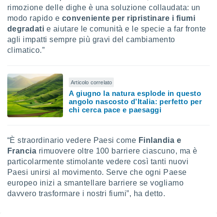
rimozione delle dighe è una soluzione collaudata: un
i nostri
modo rapido e
conveniente per ripristinare i fiumi
artner
degradati
e aiutare le comunità e le specie a far fronte
agli impatti sempre più gravi del cambiamento
climatico.”
Articolo correlato
A giugno la natura esplode in questo
angolo nascosto d’Italia: perfetto per
chi cerca pace e paesaggi
“È straordinario vedere Paesi come
Finlandia e
Francia
rimuovere oltre 100 barriere ciascuno, ma è
particolarmente stimolante vedere così tanti nuovi
Paesi unirsi al movimento. Serve che ogni Paese
europeo inizi a smantellare barriere se vogliamo
davvero trasformare i nostri fiumi”, ha detto.