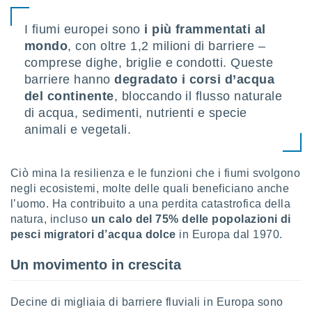
sui cookie
I fiumi europei sono
i più frammentati al
e il tuo
mondo
, con oltre 1,2 milioni di barriere –
 in
comprese dighe, briglie e condotti. Queste
o
barriere hanno
degradato i corsi d’acqua
 il
del continente
, bloccando il flusso naturale
di acqua, sedimenti, nutrienti e specie
azioni
animali e vegetali.
kie
re
le a piè
 del
Ciò mina la resilienza e le funzioni che i fiumi svolgono
to web.
negli ecosistemi, molte delle quali beneficiano anche
l’uomo. Ha contribuito a una perdita catastrofica della
natura, incluso
un calo del 75% delle popolazioni di
ATIVA,
pesci migratori d’acqua dolce
in Europa dal 1970.
e
Un movimento in crescita
gie
i cookie
ccetti
Decine di migliaia di barriere fluviali in Europa sono
zione dei