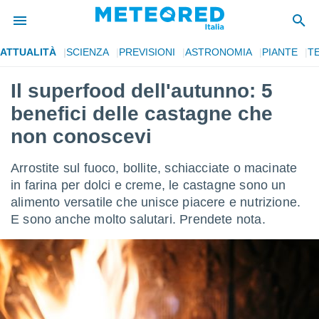
ATTUALITÀ
SCIENZA
PREVISIONI
ASTRONOMIA
PIANTE
T
tiva
rivacy
Il superfood dell'autunno: 5
ti di
benefici delle castagne che
net
net)
non conoscevi
i
 da
Arrostite sul fuoco, bollite, schiacciate o macinate
nisti per
 che le
in farina per dolci e creme, le castagne sono un
ioni
alimento versatile che unisce piacere e nutrizione.
iano di
E sono anche molto salutari. Prendete nota.
È
 a
ito Web
do le
opzioni:
 i