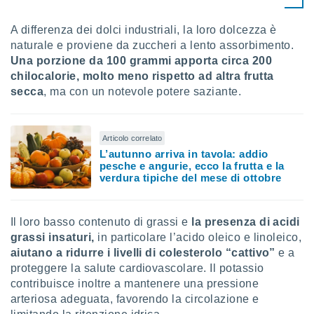
 e
ati
 quali la
A differenza dei dolci industriali, la loro dolcezza è
a su
naturale e proviene da zuccheri a lento assorbimento.
ito web,
Una porzione da 100 grammi apporta circa 200
IP e
chilocalorie, molto meno rispetto ad altra frutta
tori di
secca
, ma con un notevole potere saziante.
Alcuni
ro
 tuoi dati
Articolo correlato
 sulla
L’autunno arriva in tavola: addio
un
pesche e angurie, ecco la frutta e la
e
verdura tipiche del mese di ottobre
, al quale
rti. Per
puoi
Il loro basso contenuto di grassi e
la presenza di acidi
il tuo
grassi insaturi,
in particolare l’acido oleico e linoleico,
o o
aiutano a ridurre i livelli di colesterolo “cattivo”
e a
l
proteggere la salute cardiovascolare.
Il potassio
nto dei
ualsiasi
contribuisce inoltre a mantenere una pressione
 facendo
arteriosa adeguata, favorendo la circolazione e