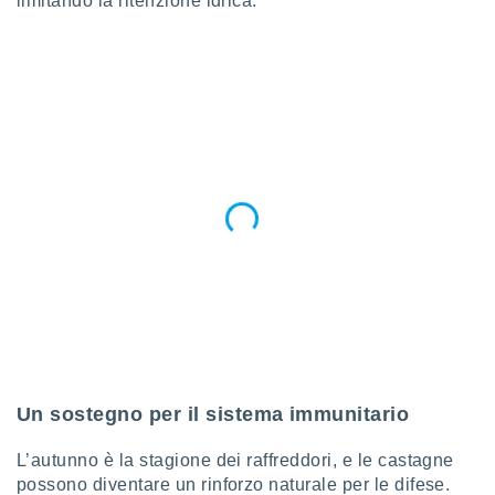
limitando la ritenzione idrica.
ioni
" o
tra
sui cookie
o sito
nostri
mo il
te
ento dei
re
ioni su
vo e/o
i,
 dati
er la
 della
Un sostegno per il sistema immunitario
à, creare
r la
L’autunno è la stagione dei raffreddori, e le castagne
à
possono diventare un rinforzo naturale per le difese.
izzata,