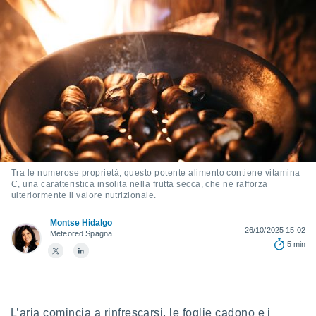
e
amente
cità
izzata,
ACCETTA
ulle
E
ioni
CONTINUA
tramite
e simili,
IMPOSTAZIONI
nte di
Tra le numerose proprietà, questo potente alimento contiene vitamina
e la
C, una caratteristica insolita nella frutta secca, che ne rafforza
tività per
ulteriormente il valore nutrizionale.
re a
ontenuti
Montse Hidalgo
26/10/2025 15:02
ti
Meteored Spagna
5 min
 di
senza
sto.
clic sul
 "Accetta
L’aria comincia a rinfrescarsi, le foglie cadono e i