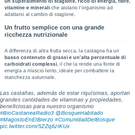
un superalimento di stagione, ricco di energia, fibre,
vitamine e minerali
che aiutano l’organismo ad
sui cookie
adattarsi al cambio di stagione.
e il tuo
 in
Un frutto semplice con una grande
o
ricchezza nutrizionale
 il
azioni
A differenza di altra frutta secca, la castagna ha un
kie
basso contenuto di grassi e un’alta percentuale di
re
carboidrati complessi
, il che la rende una fonte di
le a piè
energia a rilascio lento, ideale per combattere la
 del
stanchezza autunnale.
to web.
Las castañas, además de estar riquísimas, aportan
ATIVA,
grandes cantidades de vitaminas y propiedades,
beneficiosas para nuestro organismo
e
#BioCastaneaRadio3
@BosqueHabitado
gie
#MagostoEnElBierzo
#ComunidadDelBosque
i cookie
pic.twitter.com/5ZZq6zIKUx
ccetti
zione dei