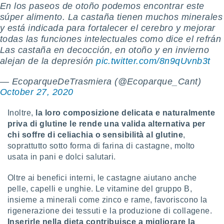
En los paseos de otoño podemos encontrar este
re e
súper alimento. La castaña tienen muchos minerales
e i
y está indicada para fortalecer el cerebro y mejorar
tilizzare
ati per la
todas las funciones intelectuales como dice el refrán
e dei
Las castaña en decocción, en otoño y en invierno
.
alejan de la depresión
pic.twitter.com/8n9qUvnb3t
— EcoparqueDeTrasmiera (@Ecoparque_Cant)
izzazione
October 27, 2020
azione
o la
Inoltre,
la loro composizione delicata e naturalmente
e del
priva di glutine le rende una valida alternativa per
vo,
chi soffre di celiachia o sensibilità al glutine
,
à e
soprattutto sotto forma di farina di castagne, molto
i
usata in pani e dolci salutari.
zzati,
one delle
ni dei
Oltre ai benefici interni, le castagne aiutano anche
 e degli
pelle, capelli e unghie. Le vitamine del gruppo B,
 ricerche
insieme a minerali come zinco e rame, favoriscono la
ico,
rigenerazione dei tessuti e la produzione di collagene.
di
Inserirle nella dieta contribuisce a migliorare la