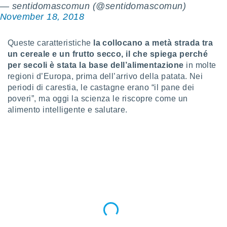
— sentidomascomun (@sentidomascomun)
puoi
November 18, 2018
re ad
 al
ito web
Queste caratteristiche
la collocano a metà strada tra
et. In
un cereale e un frutto secco, il che spiega perché
aso ti
mo che
per secoli è stata la base dell’alimentazione
in molte
installati
regioni d’Europa, prima dell’arrivo della patata. Nei
okie
periodi di carestia, le castagne erano “il pane dei
i per
poveri”, ma oggi la scienza le riscopre come un
 la
alimento intelligente e salutare.
one nel
 non
utilizzati
er
e il
amento o
rare
à o
i
zzati,
 potrai
are