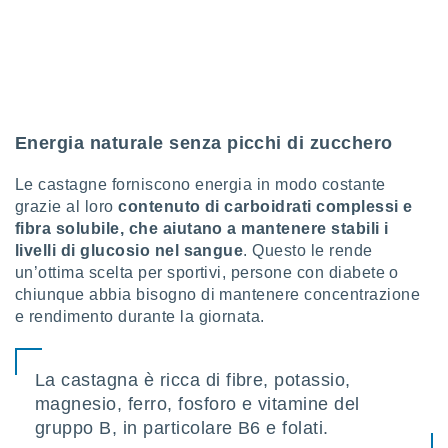
ioni
e
à non
izzata.
utare
zione dei
 al
Energia naturale senza picchi di zucchero
ito Web
questo
Le castagne forniscono energia in modo costante
ento
grazie al loro
contenuto di carboidrati complessi e
 il
fibra solubile, che aiutano a mantenere stabili i
livelli di glucosio nel sangue
. Questo le rende
un’ottima scelta per sportivi, persone con diabete o
o
chiunque abbia bisogno di mantenere concentrazione
, noi e i
e rendimento durante la giornata.
rtner
mo
tori
La castagna è ricca di fibre, potassio,
o
magnesio, ferro, fosforo e vitamine del
e simili
gruppo B, in particolare B6 e folati.
viare,