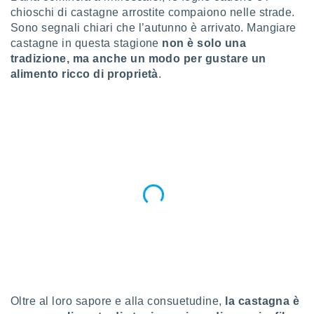
a", è
chioschi di castagne arrostite compaiono nelle strade.
Sono segnali chiari che l’autunno è arrivato. Mangiare
al sito
castagne in questa stagione
non è solo una
ettando
zione di
tradizione, ma anche un modo per gustare un
okie,
alimento ricco di proprietà
.
dei nostri
che ci
no di
 e
e il
amento
 Web,
i
re un
pecifico
arti la
à o
i
zzati
 di esso.
sultare
Oltre al loro sapore e alla consuetudine,
la castagna è
oni nella