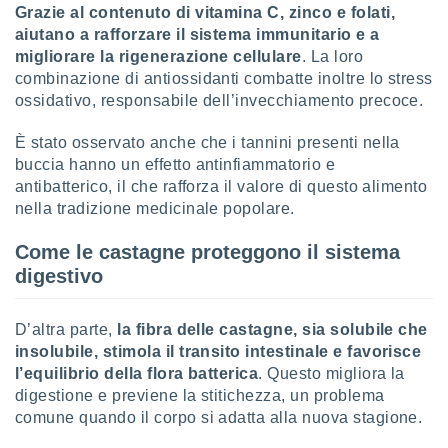
 profili
Grazie al contenuto di vitamina C, zinco e folati,
lezione
aiutano a rafforzare il sistema immunitario e a
cità
migliorare la rigenerazione cellulare
. La loro
izzata,
combinazione di antiossidanti combatte inoltre lo stress
fili per
ossidativo, responsabile dell’invecchiamento precoce.
izzazione
È stato osservato anche che i tannini presenti nella
nuti,
 profili
buccia hanno un effetto antinfiammatorio e
lezione
antibatterico, il che rafforza il valore di questo alimento
uti
nella tradizione medicinale popolare.
zzati,
 le
Come le castagne proteggono il sistema
ni degli
digestivo
 misurare
zioni dei
,
D’altra parte,
la fibra delle castagne, sia solubile che
ere il
insolubile, stimola il transito intestinale e favorisce
so
l’equilibrio della flora batterica
. Questo migliora la
he o la
digestione e previene la stitichezza, un problema
ione di
comune quando il corpo si adatta alla nuova stagione.
enienti
diverse,