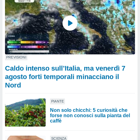
PREVISIONI
Caldo intenso sull’Italia, ma venerdì 7
agosto forti temporali minacciano il
Nord
PIANTE
Non solo chicchi: 5 curiosità che
forse non conosci sulla pianta del
caffè
SCIENZA