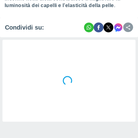
luminosità dei capelli e l’elasticità della pelle
.
i nostri
artner
Condividi su: