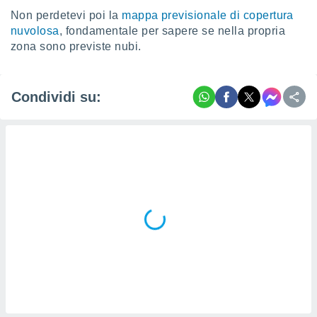
 profili
Non perdetevi poi la
mappa previsionale di copertura
lezione
nuvolosa
, fondamentale per sapere se nella propria
cità
zona sono previste nubi.
izzata,
fili per
izzazione
Condividi su:
nuti,
 profili
lezione
uti
zzati,
 le
ni degli
 misurare
zioni dei
,
ere il
so
he o la
ione di
enienti
diverse,