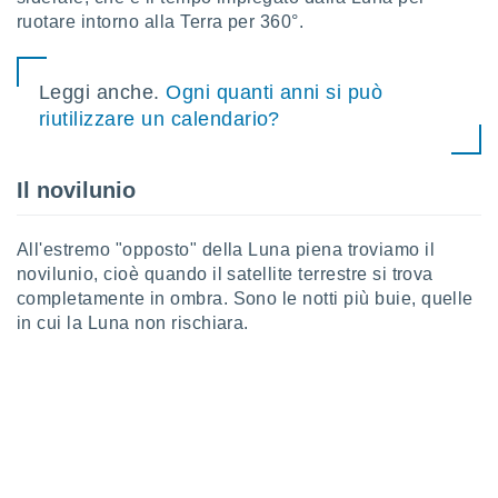
 e
ruotare intorno alla Terra per 360°.
ati
 quali la
a su
ito web,
Leggi anche.
Ogni quanti anni si può
IP e
riutilizzare un calendario?
tori di
Alcuni
Il novilunio
ro
 tuoi dati
 sulla
All'estremo "opposto" della Luna piena troviamo il
un
novilunio, cioè quando il satellite terrestre si trova
e
completamente in ombra. Sono le notti più buie, quelle
, al quale
rti. Per
in cui la Luna non rischiara.
puoi
il tuo
o o
l
nto dei
ualsiasi
 facendo