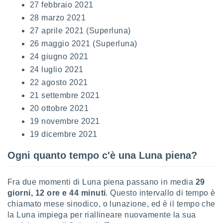
27 febbraio 2021
puoi
re ad
28 marzo 2021
 al
27 aprile 2021 (Superluna)
ito web
26 maggio 2021 (Superluna)
et. In
aso ti
24 giugno 2021
mo che
24 luglio 2021
installati
22 agosto 2021
okie
i per
21 settembre 2021
 la
20 ottobre 2021
one nel
 non
19 novembre 2021
utilizzati
19 dicembre 2021
er
e il
Ogni quanto tempo c'è una Luna piena?
amento o
rare
à o
Fra due momenti di Luna piena passano in media
29
i
giorni, 12 ore e 44 minuti
. Questo intervallo di tempo è
zzati,
chiamato mese sinodico, o lunazione, ed è il tempo che
 potrai
la Luna impiega per riallineare nuovamente la sua
are