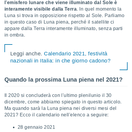
l’emisfero lunare che viene illuminato dal Sole è
interamente visibile dalla Terra
. In quel momento la
sui cookie
Luna si trova in opposizione rispetto al Sole. Parliamo
e il tuo
 in
in questo caso di Luna piena, perché il satellite ci
appare dalla Terra interamente illuminato, senza parti
o
in ombra.
 il
azioni
Leggi anche.
Calendario 2021, festività
kie
nazionali in Italia: in che giorno cadono?
re
le a piè
 del
to web.
Quando la prossima Luna piena nel 2021?
ATIVA,
Il 2020 si concluderà con l'ultimo plenilunio il 30
dicembre, come abbiamo spiegato in questo articolo.
e
Ma quando sarà la Luna piena nei diversi mesi del
gie
2021? Ecco il calendario nell'elenco a seguire:
i cookie
ccetti
28 gennaio 2021
zione dei