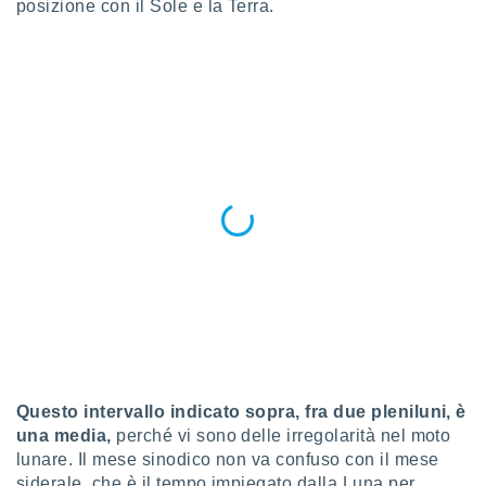
ioni
posizione con il Sole e la Terra.
e
à non
izzata.
utare
zione dei
 al
ito Web
questo
ento
 il
o
, noi e i
rtner
mo
tori
Questo intervallo indicato sopra, fra due pleniluni, è
o
una media,
perché vi sono delle irregolarità nel moto
e simili
lunare. Il mese sinodico non va confuso con il mese
viare,
siderale, che è il tempo impiegato dalla Luna per