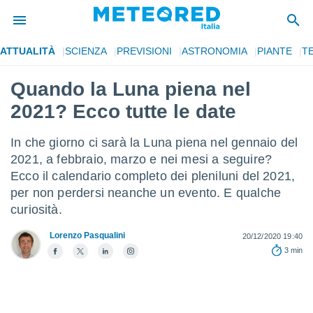
ATTUALITÀ
SCIENZA
PREVISIONI
ASTRONOMIA
PIANTE
T
tiva
rivacy
Quando la Luna piena nel
ti di
2021? Ecco tutte le date
net
net)
i
In che giorno ci sarà la Luna piena nel gennaio del
 da
2021, a febbraio, marzo e nei mesi a seguire?
nisti per
Ecco il calendario completo dei pleniluni del 2021,
 che le
ioni
per non perdersi neanche un evento. E qualche
iano di
curiosità.
È
Lorenzo Pasqualini
20/12/2020 19:40
 a
3 min
ito Web
do le
opzioni:
 i