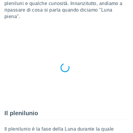
a", è
pleniluni e qualche curiosità. Innanzitutto, andiamo a
ripassare di cosa si parla quando diciamo "Luna
al sito
piena".
ettando
zione di
okie,
dei nostri
che ci
no di
 e
e il
amento
 Web,
i
re un
pecifico
arti la
à o
i
zzati
Il plenilunio
 di esso.
sultare
Il plenilunio è la fase della Luna durante la quale
oni nella