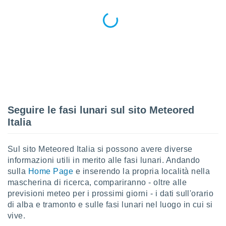
ioni
" o
tra
sui cookie
o sito
nostri
mo il
te
ento dei
Seguire le fasi lunari sul sito Meteored
Italia
re
ioni su
vo e/o
Sul sito Meteored Italia si possono avere diverse
i,
informazioni utili in merito alle fasi lunari. Andando
 dati
sulla
Home Page
e inserendo la propria località nella
er la
mascherina di ricerca, compariranno - oltre alle
 della
à, creare
previsioni meteo per i prossimi giorni - i dati sull'orario
r la
di alba e tramonto e sulle fasi lunari nel luogo in cui si
à
vive.
izzata,