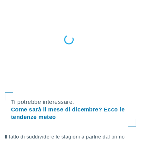
puoi
re ad
 al
ito web
et. In
aso ti
mo che
installati
okie
i per
 la
one nel
 non
utilizzati
er
e il
amento o
Ti potrebbe interessare.
rare
Come sarà il mese di dicembre? Ecco le
à o
tendenze meteo
i
zzati,
 potrai
are
Il fatto di suddividere le stagioni a partire dal primo