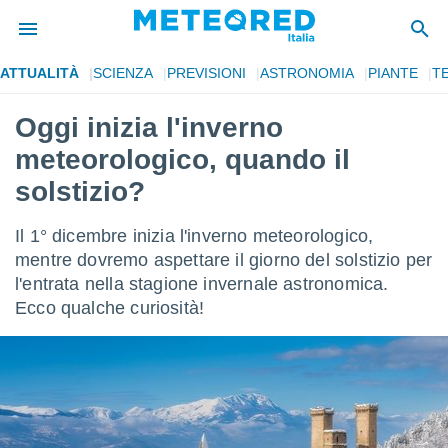
ATTUALITÀ
SCIENZA
PREVISIONI
ASTRONOMIA
PIANTE
T
tiva
rivacy
Oggi inizia l'inverno
ti di
meteorologico, quando il
net
net)
solstizio?
i
 da
Il 1° dicembre inizia l'inverno meteorologico,
nisti per
 che le
mentre dovremo aspettare il giorno del solstizio per
ioni
l'entrata nella stagione invernale astronomica.
iano di
Ecco qualche curiosità!
È
 a
ito Web
do le
opzioni:
 i