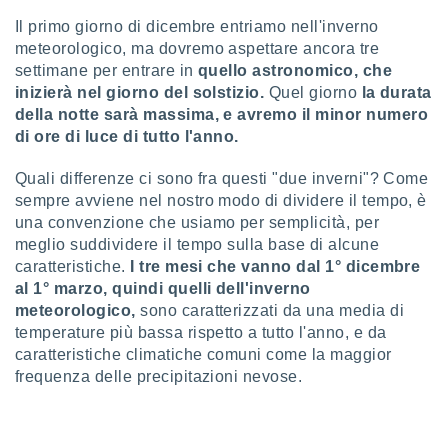
Il primo giorno di dicembre entriamo nell'inverno
sui cookie
meteorologico, ma dovremo aspettare ancora tre
e il tuo
settimane per entrare in
quello astronomico, che
 in
inizierà nel giorno del solstizio.
Quel giorno
la durata
o
della notte sarà massima, e avremo il minor numero
 il
di ore di luce di tutto l'anno.
azioni
Quali differenze ci sono fra questi "due inverni"? Come
kie
sempre avviene nel nostro modo di dividere il tempo, è
re
una convenzione che usiamo per semplicità, per
le a piè
 del
meglio suddividere il tempo sulla base di alcune
to web.
caratteristiche.
I tre mesi che vanno dal 1° dicembre
al 1° marzo, quindi quelli dell'inverno
meteorologico,
sono caratterizzati da una media di
ATIVA,
temperature più bassa rispetto a tutto l'anno, e da
caratteristiche climatiche comuni come la maggior
e
frequenza delle precipitazioni nevose.
gie
i cookie
ccetti
zione dei