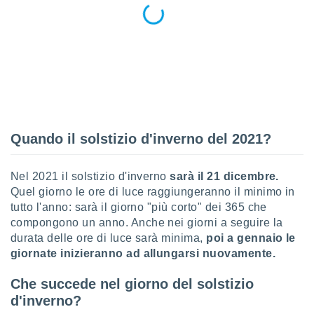
 e
ati
 quali la
a su
ito web,
IP e
tori di
Alcuni
ro
 tuoi dati
Quando il solstizio d'inverno del 2021?
 sulla
un
e
Nel 2021 il solstizio d'inverno
sarà il 21 dicembre.
, al quale
Quel giorno le ore di luce raggiungeranno il minimo in
rti. Per
tutto l'anno: sarà il giorno "più corto" dei 365 che
puoi
compongono un anno. Anche nei giorni a seguire la
il tuo
durata delle ore di luce sarà minima,
poi a gennaio le
o o
giornate inizieranno ad allungarsi nuovamente.
l
nto dei
Che succede nel giorno del solstizio
ualsiasi
 facendo
d'inverno?