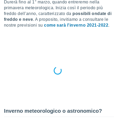
a", è
Durerà fino al 1° marzo, quando entreremo nella
primavera meteorologica. Inizia così il periodo più
al sito
freddo dell'anno, caratterizzato da
possibili ondate di
ettando
freddo e neve
. A proposito, invitiamo a consultare le
zione di
nostre previsioni su
come sarà l'inverno 2021-2022
.
okie,
dei nostri
che ci
no di
 e
e il
amento
 Web,
i
re un
pecifico
arti la
à o
i
zzati
 di esso.
sultare
Inverno meteorologico o astronomico?
oni nella