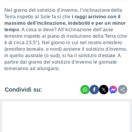
ioni
" o
tra
Nel giorno del solstizio d’inverno, l’inclinazione della
sui cookie
Terra rispetto al Sole fa sì che
i raggi arrivino con il
o sito
massimo dell’inclinazione, indeboliti e per un minor
tempo
. A cosa si deve? All'inclinazione dell’asse
terrestre rispetto al piano di rivoluzione della Terra (che
nostri
è di circa 23,5°). Nel giorno in cui nel nostro emisfero
mo il
(emisfero boreale, o nord) avviene il solstizio d'inverno,
te
in quello australe (o sud), si ha il solstizio d'estate. A
ento dei
partire dal giorno del solstizio d'inverno le giornate
torneranno ad allungarsi.
re
ioni su
vo e/o
Condividi su:
i,
 dati
er la
 della
à, creare
r la
à
izzata,