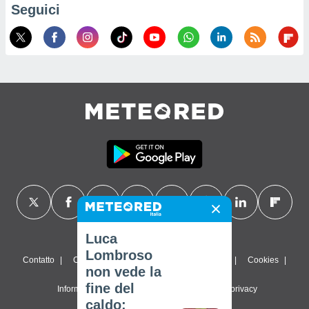
Seguici
Luca
Lombroso
Contatto
Chi siamo
FAQ
Termini di utilizzo
Cookies
non vede la
fine del
Informativa sulla privacy
Impostazioni sulla privacy
caldo: