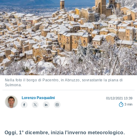
e
amente
cità
izzata,
ACCETTA
ulle
E
ioni
CONTINUA
tramite
e simili,
IMPOSTAZIONI
nte di
e la
Nella foto il borgo di Pacentro, in Abruzzo, sovrastante la piana di
tività per
Sulmona.
re a
ontenuti
Lorenzo Pasqualini
01/12/2021 13:39
ti
3 min
 di
senza
sto.
clic sul
Oggi, 1° dicembre, inizia l'inverno meteorologico.
 "Accetta