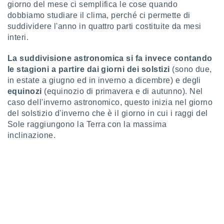
ioni
giorno del mese ci semplifica le cose quando
e
dobbiamo studiare il clima, perché ci permette di
à non
suddividere l'anno in quattro parti costituite da mesi
izzata.
interi.
utare
zione dei
La suddivisione astronomica si fa invece contando
 al
le stagioni a partire dai giorni dei solstizi
(sono due,
ito Web
in estate a giugno ed in inverno a dicembre) e degli
questo
equinozi
(equinozio di primavera e di autunno). Nel
ento
caso dell'inverno astronomico, questo inizia nel giorno
 il
del solstizio d'inverno che è il giorno in cui i raggi del
Sole raggiungono la Terra con la massima
inclinazione.
o
, noi e i
rtner
mo
tori
o
e simili
viare,