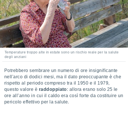
ioni
e
à non
izzata.
utare
zione dei
 al
ito Web
questo
Temperature troppo alte in estate sono un rischio reale per la salute
ento
degli anziani
 il
Potrebbero sembrare un numero di ore insignificante
nell'arco di dodici mesi, ma il dato preoccupante è che
o
rispetto al periodo compreso tra il 1950 e il 1979,
, noi e i
questo valore è
raddoppiato
: allora erano solo 25 le
rtner
ore all’anno in cui il caldo era così forte da costituire un
mo
pericolo effettivo per la salute.
tori
o
e simili
viare,