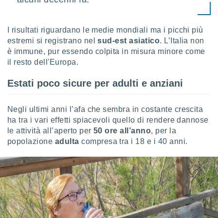
puoi
re ad
 al
I risultati riguardano le medie mondiali ma i picchi più
ito web
estremi si registrano nel
sud-est asiatico
. L’Italia non
et. In
è immune, pur essendo colpita in misura minore come
aso ti
il resto dell'Europa.
mo che
installati
okie
Estati poco sicure per adulti e anziani
i per
 la
one nel
Negli ultimi anni l’afa che sembra in costante crescita
 non
ha tra i vari effetti spiacevoli quello di rendere dannose
utilizzati
le attività all’aperto per
50 ore all’anno
, per la
er
popolazione
adulta
compresa tra i 18 e i 40 anni.
e il
amento o
rare
à o
i
zzati,
 potrai
are