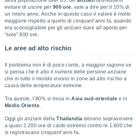
della popolazione over 65. Gli
anziani
dovrebbero
ioni
" o
evitare di uscire per
900 ore
, vale a dire per il 10% di
tra
un intero anno. Anche in questo caso il valore è molto
sui cookie
maggiore rispetto a quello di cinquant’anni fa, quando
o sito
era sconsigliabile per gli anziani stare all’aperto per
“sole” 600 ore.
nostri
Le aree ad alto rischio
mo il
te
ento dei
Il problema non è di poco conto, a maggior ragione se
si pensa che è alto il numero delle persone anziane
re
che in tutto il mondo vivono in zone ad alto rischio a
ioni su
causa delle temperature estreme.
vo e/o
i,
Tra queste, l’80% si trova in
Asia sud-orientale
e in
 dati
Medio Oriente
.
er la
 della
Oggi gli anziani della
Thailandia
devono sopravvivere
à, creare
r la
a quasi 2.200 ore di caldo estremo contro le 1.600 che
à
si registravano cinquant’anni fa.
izzata,