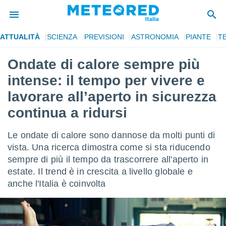
ATTUALITÀ
SCIENZA
PREVISIONI
ASTRONOMIA
PIANTE
T
tiva
rivacy
Ondate di calore sempre più
ti di
intense: il tempo per vivere e
net
net)
lavorare all’aperto in sicurezza
i
continua a ridursi
 da
nisti per
 che le
Le ondate di calore sono dannose da molti punti di
ioni
vista. Una ricerca dimostra come si sta riducendo
iano di
È
sempre di più il tempo da trascorrere all'aperto in
estate. Il trend è in crescita a livello globale e
 a
anche l'Italia è coinvolta
ito Web
do le
opzioni:
 i