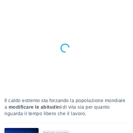
re e
e i
tilizzare
ati per la
e dei
.
izzazione
azione
o la
e del
vo,
à e
i
zzati,
one delle
Il caldo estremo sta forzando la popolazione mondiale
ni dei
a
modificare le abitudini
di vita sia per quanto
 e degli
riguarda il tempo libero che il lavoro.
 ricerche
ico,
di