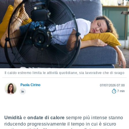
e
amente
cità
izzata,
ACCETTA
ulle
E
ioni
CONTINUA
tramite
e simili,
IMPOSTAZIONI
nte di
e la
Il caldo estremo limita le attività quotidiane, sia lavorative che di svago
tività per
re a
Paola Cirino
07/07/2026 07:00
ontenuti
7 min
ti
 di
senza
sto.
Umidità
e
ondate di calore
sempre più intense stanno
clic sul
riducendo progressivamente il tempo in cui è sicuro
 "Accetta