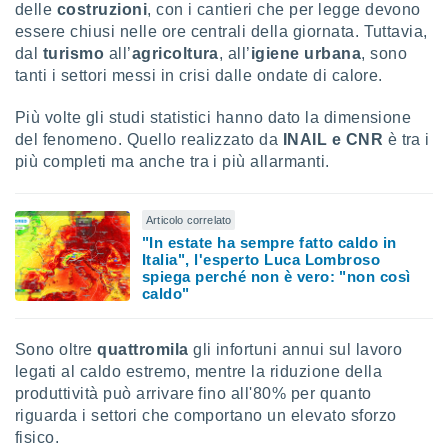
delle
costruzioni
, con i cantieri che per legge devono
essere chiusi nelle ore centrali della giornata. Tuttavia,
dal
turismo
all’
agricoltura
, all’
igiene urbana
, sono
tanti i settori messi in crisi dalle ondate di calore.
Più volte gli studi statistici hanno dato la dimensione
del fenomeno. Quello realizzato da
INAIL e CNR
è tra i
più completi ma anche tra i più allarmanti.
Articolo correlato
"In estate ha sempre fatto caldo in
Italia", l'esperto Luca Lombroso
spiega perché non è vero: "non così
caldo"
Sono oltre
quattromila
gli infortuni annui sul lavoro
legati al caldo estremo, mentre la riduzione della
produttività può arrivare fino all'80% per quanto
riguarda i settori che comportano un elevato sforzo
fisico.