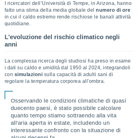
I ricercatori dell’Università di Tempe, in Arizona, hanno
fatto una stima della media globale del
numero di ore
sui cookie
e il tuo
in cui il caldo estremo rende rischiose le banali attività
 in
quotidiane.
o
L'evoluzione del rischio climatico negli
 il
anni
azioni
kie
La complessa ricerca degli studiosi ha preso in esame
re
i dati su caldo e umidità dal 1950 al 2024, integrandoli
le a piè
con
simulazioni
sulla capacità di adulti sani di
 del
to web.
regolare la temperatura corporea all'ombra.
ATIVA,
Osservando le condizioni climatiche di quasi
duecento paesi, è stato possibile calcolare
e
quanto tempo stiamo sottraendo alla vita
gie
i cookie
all'aria aperta in estate, includendo un
interessante confronto con la situazione di
ccetti
zione dei
alcuni decenni fa.