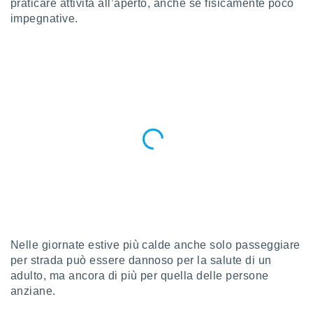
praticare attività all’aperto, anche se fisicamente poco
a", è
impegnative.
al sito
ettando
zione di
okie,
dei nostri
che ci
no di
 e
e il
amento
 Web,
i
re un
pecifico
arti la
à o
i
Nelle giornate estive più calde anche solo passeggiare
zzati
per strada può essere dannoso per la salute di un
 di esso.
adulto, ma ancora di più per quella delle persone
sultare
anziane.
oni nella