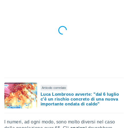
 e
ati
 quali la
a su
ito web,
IP e
tori di
Alcuni
ro
 tuoi dati
 sulla
un
e
, al quale
rti. Per
puoi
Articolo correlato
il tuo
Luca Lombroso avverte: "dal 6 luglio
c'è un rischio concreto di una nuova
o o
importante ondata di caldo"
l
nto dei
ualsiasi
 facendo
I numeri, ad ogni modo, sono molto diversi nel caso