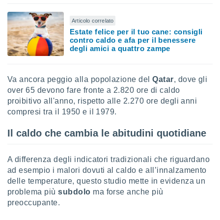
 profili
lezione
Articolo correlato
cità
Estate felice per il tuo cane: consigli
izzata,
contro caldo e afa per il benessere
fili per
degli amici a quattro zampe
izzazione
nuti,
Va ancora peggio alla popolazione del
Qatar
, dove gli
 profili
lezione
over 65 devono fare fronte a 2.820 ore di caldo
uti
proibitivo all'anno, rispetto alle 2.270 ore degli anni
zzati,
compresi tra il 1950 e il 1979.
 le
ni degli
Il caldo che cambia le abitudini quotidiane
 misurare
zioni dei
,
A differenza degli indicatori tradizionali che riguardano
ere il
ad esempio i malori dovuti al caldo e all’innalzamento
delle temperature, questo studio mette in evidenza un
so
he o la
problema più
subdolo
ma forse anche più
ione di
preoccupante.
enienti
diverse,