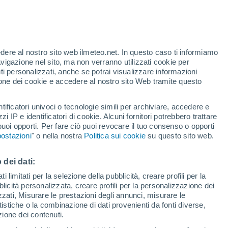
ma" si sente dire spesso. Ma prima quando?
bellissimo ricordo del sapore di alcuni
. Perché non ha il sapore di prima?
edere al nostro sito web ilmeteo.net. In questo caso ti informiamo
avigazione nel sito, ma non verranno utilizzati cookie per
i personalizzati, anche se potrai visualizzare informazioni
azione dei cookie e accedere al nostro sito Web tramite questo
tificatori univoci o tecnologie simili per archiviare, accedere e
zzi IP e identificatori di cookie. Alcuni fornitori potrebbero trattare
 puoi opporti. Per fare ciò puoi revocare il tuo consenso o opporti
ostazioni
" o nella nostra
Politica sui cookie
su questo sito web.
 dei dati:
 limitati per la selezione della pubblicità, creare profili per la
bblicità personalizzata, creare profili per la personalizzazione dei
izzati, Misurare le prestazioni degli annunci, misurare le
istiche o la combinazione di dati provenienti da fonti diverse,
ezione dei contenuti.