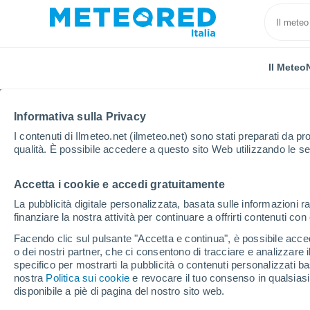
Il Meteo
TUTTE
ATTUALITÀ
SCIENZA
PREVISIONI
ASTRO
Informativa sulla Privacy
I contenuti di Ilmeteo.net (ilmeteo.net) sono stati preparati da pro
qualità. È possibile accedere a questo sito Web utilizzando le se
Accetta i cookie e accedi gratuitamente
La pubblicità digitale personalizzata, basata sulle informazioni ra
finanziare la nostra attività per continuare a offrirti contenuti co
Home
Notizie
Attualità
Perché la frutta e la ver
Facendo clic sul pulsante "Accetta e continua", è possibile accede
o dei nostri partner, che ci consentono di tracciare e analizzare
specifico per mostrarti la pubblicità o contenuti personalizzati b
Perché la frutta e la 
nostra
Politica sui cookie
e revocare il tuo consenso in qualsia
disponibile a piè di pagina del nostro sito web.
di niente?