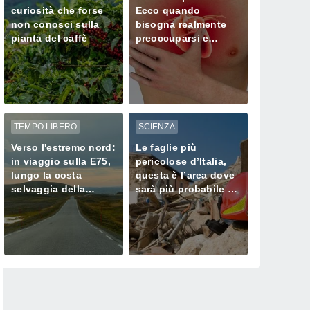
curiosità che forse
Ecco quando
non conosci sulla
bisogna realmente
pianta del caffè
preoccuparsi e
chiamare subito il
medico
TEMPO LIBERO
SCIENZA
Verso l'estremo nord:
Le faglie più
in viaggio sulla E75,
pericolose d’Italia,
lungo la costa
questa è l’area dove
selvaggia della
sarà più probabile un
Norvegia
forte terremoto nei
prossimi anni