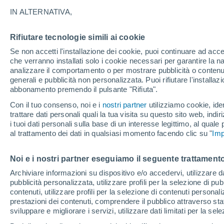
IN ALTERNATIVA,
"La frutta non ha più il sapore di pri
Che sapore ha un ricordo? Abbiamo un 
Rifiutare tecnologie simili ai cookie
frutti, ed a volte lo abbiamo ritrovato
Se non accetti l'installazione dei cookie, puoi continuare ad acc
che verranno installati solo i cookie necessari per garantire la n
analizzare il comportamento o per mostrare pubblicità o contenut
generali e pubblicità non personalizzata. Puoi rifiutare l'install
abbonamento premendo il pulsante "Rifiuta".
Con il tuo consenso, noi e i
nostri partner
utilizziamo cookie, iden
trattare dati personali quali la tua visita su questo sito web, indiri
i tuoi dati personali sulla base di un interesse legittimo, al quale
al trattamento dei dati in qualsiasi momento facendo clic su "
Imp
Noi e i nostri partner eseguiamo il seguente trattamento
Archiviare informazioni su dispositivo e/o accedervi, utilizzare dati
pubblicità personalizzata, utilizzare profili per la selezione di pu
contenuti, utilizzare profili per la selezione di contenuti personal
prestazioni dei contenuti, comprendere il pubblico attraverso stat
sviluppare e migliorare i servizi, utilizzare dati limitati per la sel