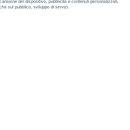
cansione del dispositivo, pubblicità e contenuti personalizzati,
che sul pubblico, sviluppo di servizi.
.. di che prima stiamo parlando?
/07/2023 17:01
6 min
e alla domanda chiave.
Che sapore
sattamente, a quale "prima" ci riferiamo?
to (infatti serviva solo per la decorazione),
na era piena di semi.
 ricordi della nostra infanzia
, dove ci