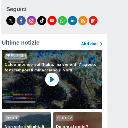
Seguici
Ultime notizie
Altri dati
PREVISIONI
Caldo intenso sull’Italia, ma venerdì 7 agosto
forti temporali minacciano il Nord
PIANTE
SCIENZA
Non solo chicchi: 5
Dolore al petto?