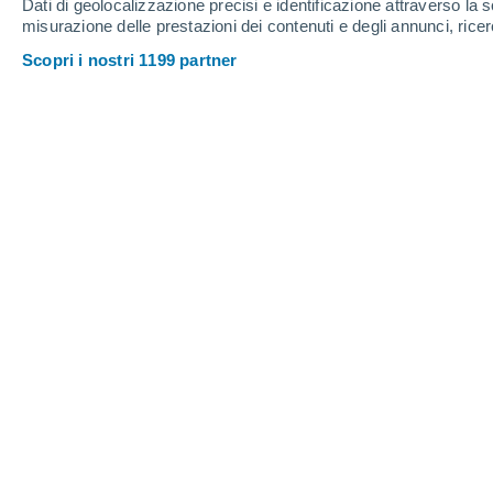
Dati di geolocalizzazione precisi e identificazione attraverso la s
misurazione delle prestazioni dei contenuti e degli annunci, ricer
Scopri i nostri 1199 partner
Ok, frutta e verdura non hanno più il sapore di prima, ma.
Gemma Del Caño
22
Meteored Spagna
Prima di iniziare dobbiamo risponder
avevano frutta e verdura prima?
Ed e
Perché il pomodoro era giallo e indiges
la melanzana aveva le spine e la bana
Quel "prima" è soggettivo come i bei