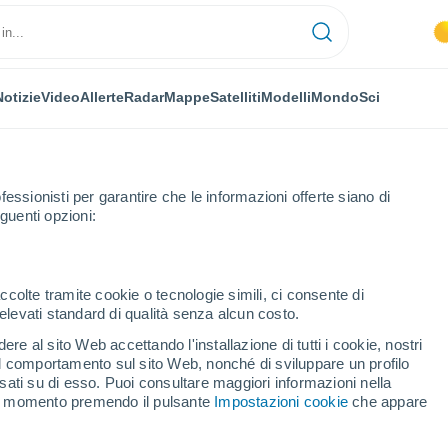
Notizie
Video
Allerte
Radar
Mappe
Satelliti
Modelli
Mondo
Sci
NOMIA
PIANTE
TEMPO LIBERO
fessionisti per garantire che le informazioni offerte siano di
guenti opzioni:
ccolte tramite cookie o tecnologie simili, ci consente di
n elevati standard di qualità senza alcun costo.
dura di oggi non sanno di niente?
re al sito Web accettando l'installazione di tutti i cookie, nostri
 il comportamento sul sito Web, nonché di sviluppare un profilo
asati su di esso. Puoi consultare maggiori informazioni nella
verdura di oggi non sanno
si momento premendo il pulsante
Impostazioni cookie
che appare