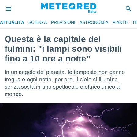
ATTUALITÀ
SCIENZA
PREVISIONI
ASTRONOMIA
PIANTE
T
tiva
rivacy
Questa è la capitale dei
ti di
fulmini: "i lampi sono visibili
net
net)
fino a 10 ore a notte"
i
 da
In un angolo del pianeta, le tempeste non danno
nisti per
 che le
tregua e ogni notte, per ore, il cielo si illumina
ioni
senza sosta in uno spettacolo elettrico unico al
iano di
mondo.
È
 a
ito Web
do le
opzioni:
 i