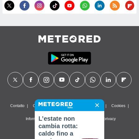
Contatto
Chi siamo
FAQ
Termini di utilizzo
Cookies
L’estate non
Informativa sulla privacy
Impostazioni sulla privacy
cambia rotta:
© 2026 Meteored. Tutti i diritti riservati
caldo fino a