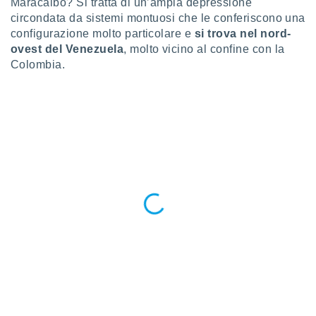
Maracaibo? Si tratta di un’ampia depressione
circondata da sistemi montuosi che le conferiscono una
sui cookie
configurazione molto particolare e
si trova nel
nord-
e il tuo
ovest del Venezuela
, molto vicino al confine con la
 in
Colombia.
o
 il
azioni
kie
re
le a piè
 del
to web.
ATIVA,
e
gie
i cookie
ccetti
zione dei