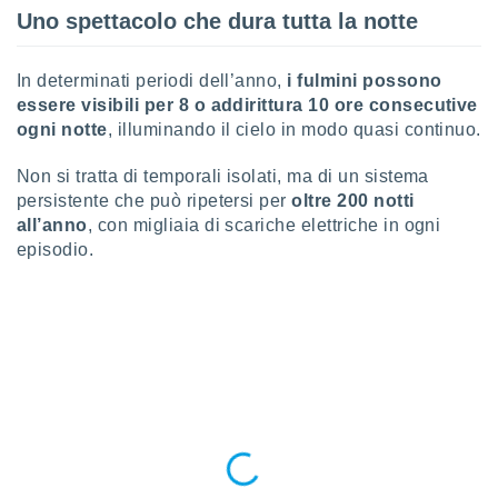
puoi
Uno spettacolo che dura tutta la notte
re ad
 al
ito web
In determinati periodi dell’anno,
i fulmini possono
et. In
essere visibili per 8 o addirittura 10 ore consecutive
aso ti
ogni notte
, illuminando il cielo in modo quasi continuo.
mo che
installati
Non si tratta di temporali isolati, ma di un sistema
okie
persistente che può ripetersi per
oltre 200 notti
i per
all’anno
, con migliaia di scariche elettriche in ogni
 la
one nel
episodio.
 non
utilizzati
er
e il
amento o
rare
à o
i
zzati,
 potrai
are