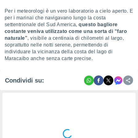
re e
Per i meteorologi è un vero laboratorio a cielo aperto. E
e i
tilizzare
per i marinai che navigavano lungo la costa
ati per la
settentrionale del Sud America,
questo bagliore
e dei
costante veniva utilizzato come una sorta di
“faro
.
naturale”
, visibile a centinaia di chilometri al largo,
soprattutto nelle notti serene, permettendo di
izzazione
individuare la vicinanza della costa del lago di
Maracaibo anche senza carte precise.
azione
o la
e del
Condividi su:
vo,
à e
i
zzati,
one delle
ni dei
 e degli
 ricerche
ico,
di