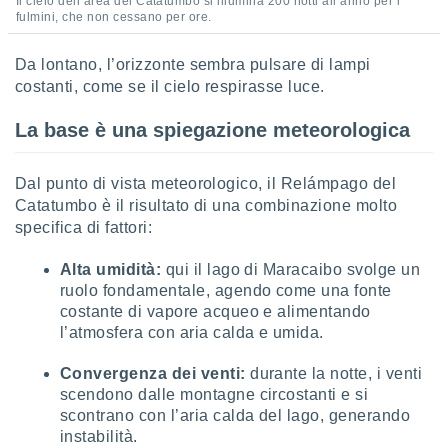
Il cielo dell’area del Catatumbo si illumina 200 notti all’anno per i
 e
fulmini, che non cessano per ore.
ati
 quali la
a su
Da lontano, l’orizzonte sembra pulsare di lampi
ito web,
costanti, come se il cielo respirasse luce.
IP e
tori di
La base è una spiegazione meteorologica
Alcuni
ro
Dal punto di vista meteorologico, il Relámpago del
 tuoi dati
Catatumbo è il risultato di una combinazione molto
 sulla
specifica di fattori:
un
e
Alta umidità:
qui il lago di Maracaibo svolge un
, al quale
rti. Per
ruolo fondamentale, agendo come una fonte
puoi
costante di vapore acqueo e alimentando
il tuo
l’atmosfera con aria calda e umida.
o o
l
Convergenza dei venti:
durante la notte, i venti
nto dei
scendono dalle montagne circostanti e si
ualsiasi
scontrano con l’aria calda del lago, generando
 facendo
instabilità.