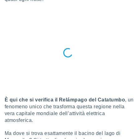
a", è
al sito
ettando
zione di
okie,
dei nostri
che ci
no di
 e
e il
amento
 Web,
i
re un
pecifico
arti la
È qui che si verifica il
Relámpago del Catatumbo
, un
à o
fenomeno unico che trasforma questa regione nella
i
vera capitale mondiale dell’attività elettrica
zzati
 di esso.
atmosferica.
sultare
Ma dove si trova esattamente il bacino del lago di
oni nella