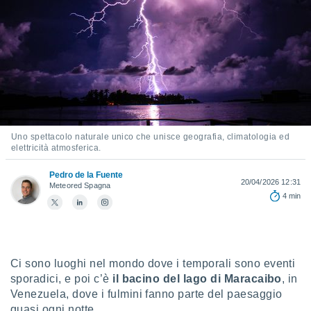
e
amente
cità
izzata,
ACCETTA
ulle
E
ioni
CONTINUA
tramite
Uno spettacolo naturale unico che unisce geografia, climatologia ed
elettricità atmosferica.
e simili,
IMPOSTAZIONI
nte di
e la
Pedro de la Fuente
20/04/2026 12:31
Meteored Spagna
tività per
4 min
re a
ontenuti
ti
 di
senza
Ci sono luoghi nel mondo dove i temporali sono eventi
sto.
sporadici, e poi c’è
il bacino del lago di Maracaibo
, in
clic sul
Venezuela, dove i fulmini fanno parte del paesaggio
 "Accetta
quasi ogni notte.