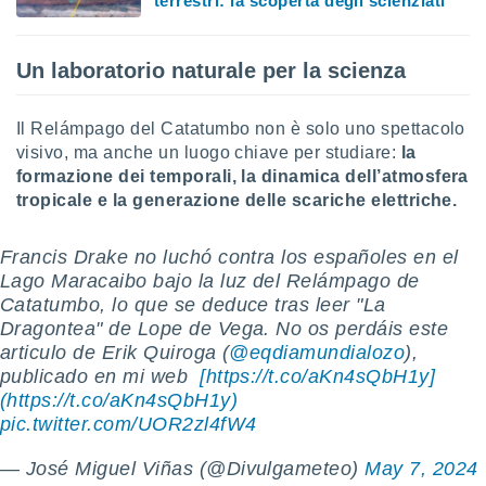
terrestri: la scoperta degli scienziati
 profili
lezione
cità
Un laboratorio naturale per la scienza
izzata,
fili per
Il Relámpago del Catatumbo non è solo uno spettacolo
izzazione
visivo, ma anche un luogo chiave per studiare:
la
nuti,
 profili
formazione dei temporali, la dinamica dell’atmosfera
lezione
tropicale e la generazione delle scariche elettriche.
uti
zzati,
Francis Drake no luchó contra los españoles en el
 le
ni degli
Lago Maracaibo bajo la luz del Relámpago de
 misurare
Catatumbo, lo que se deduce tras leer "La
zioni dei
Dragontea" de Lope de Vega. No os perdáis este
,
articulo de Erik Quiroga (
@eqdiamundialozo
),
ere il
publicado en mi web ️
[https://t.co/aKn4sQbH1y]
(https://t.co/aKn4sQbH1y)
so
pic.twitter.com/UOR2zl4fW4
he o la
ione di
enienti
— José Miguel Viñas (@Divulgameteo)
May 7, 2024
diverse,