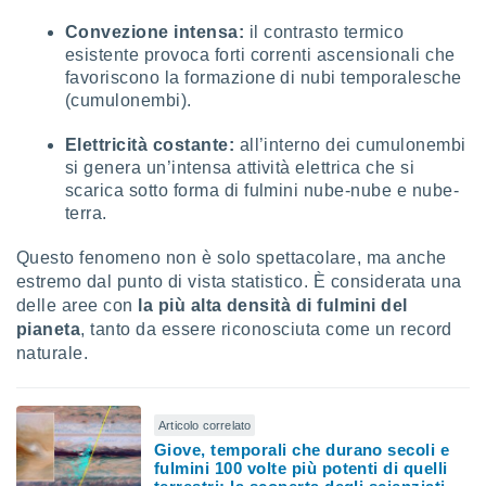
ioni
" o
Convezione intensa:
il contrasto termico
tra
sui cookie
esistente provoca forti correnti ascensionali che
o sito
favoriscono la formazione di nubi temporalesche
(cumulonembi).
nostri
Elettricità costante:
all’interno dei cumulonembi
si genera un’intensa attività elettrica che si
mo il
scarica sotto forma di fulmini nube-nube e nube-
te
terra.
ento dei
Questo fenomeno non è solo spettacolare, ma anche
re
estremo dal punto di vista statistico. È considerata una
ioni su
delle aree con
la più alta densità di fulmini del
vo e/o
pianeta
, tanto da essere riconosciuta come un record
i,
 dati
naturale.
er la
 della
à, creare
Articolo correlato
r la
Giove, temporali che durano secoli e
à
fulmini 100 volte più potenti di quelli
izzata,