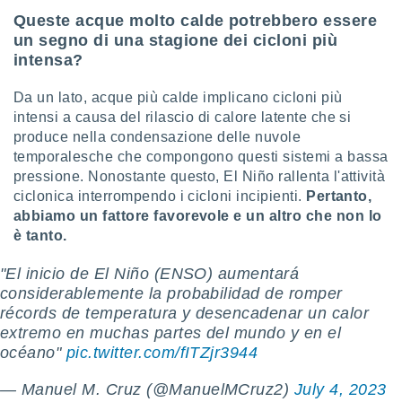
 profili
Queste acque molto calde potrebbero essere
lezione
un segno di una stagione dei cicloni più
cità
intensa?
izzata,
fili per
Da un lato, acque più calde implicano cicloni più
izzazione
intensi a causa del rilascio di calore latente che si
nuti,
produce nella condensazione delle nuvole
 profili
temporalesche che compongono questi sistemi a bassa
lezione
pressione. Nonostante questo, El Niño rallenta l'attività
uti
ciclonica interrompendo i cicloni incipienti.
Pertanto,
zzati,
 le
abbiamo un fattore favorevole e un altro che non lo
ni degli
è tanto.
 misurare
zioni dei
"El inicio de El Niño (ENSO) aumentará
,
considerablemente la probabilidad de romper
ere il
récords de temperatura y desencadenar un calor
extremo en muchas partes del mundo y en el
so
he o la
océano"
pic.twitter.com/fITZjr3944
ione di
enienti
— Manuel M. Cruz (@ManuelMCruz2)
July 4, 2023
diverse,