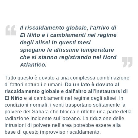
ioni
" o
tra
sui cookie
o sito
Il riscaldamento globale, l'arrivo di
El Niño e i cambiamenti nel regime
nostri
degli alisei in questi mesi
spiegano le altissime temperature
mo il
te
che si stanno registrando nel Nord
ento dei
Atlantico.
re
Tutto questo è dovuto a una complessa combinazione
ioni su
di fattori naturali e umani.
Da un lato è dovuto al
vo e/o
riscaldamento globale e dall'altro all'instaurarsi di
i,
El Niño
e ai cambiamenti nel regime degli alisei. In
 dati
condizioni normali, i venti trasportano solitamente la
er la
polvere del Sahara che blocca e riflette una parte della
 della
à, creare
radiazione incidente sull'oceano. La riduzione delle
r la
intrusioni di polvere nell'area potrebbe essere alla
à
base di questo improvviso riscaldamento.
izzata,