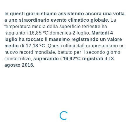
a", è
al sito
In questi giorni stiamo assistendo ancora una volta
ettando
a uno straordinario evento climatico globale.
La
zione di
temperatura media della superficie terrestre ha
okie,
raggiunto i 16,85 ºC domenica 2 luglio.
Martedì 4
dei nostri
luglio ha toccato il massimo registrando un valore
che ci
medio di 17,18 ºC
. Questi ultimi dati rappresentano un
no di
 e
nuovo record mondiale, battuto per il secondo giorno
e il
consecutivo,
superando i 16,92ºC registrati il 13
amento
agosto 2016.
 Web,
i
re un
pecifico
arti la
à o
i
zzati
 di esso.
sultare
oni nella