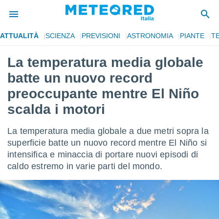
ATTUALITÀ
SCIENZA
PREVISIONI
ASTRONOMIA
PIANTE
T
tiva
rivacy
La temperatura media globale
ti di
batte un nuovo record
net
net)
preoccupante mentre El Niño
i
scalda i motori
 da
nisti per
 che le
La temperatura media globale a due metri sopra la
ioni
superficie batte un nuovo record mentre El Niño si
iano di
È
intensifica e minaccia di portare nuovi episodi di
caldo estremo in varie parti del mondo.
 a
ito Web
do le
opzioni:
 i