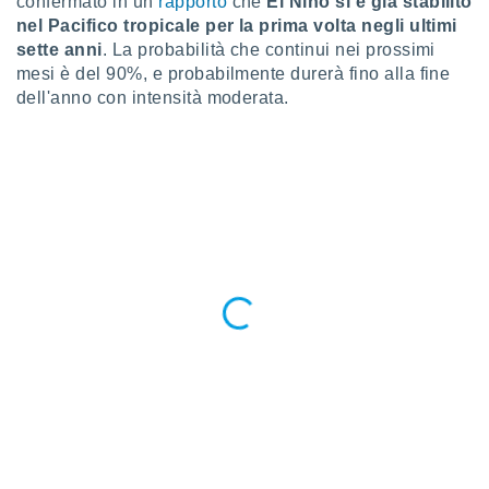
confermato in un
rapporto
che
El Niño si è già stabilito
puoi
nel Pacifico tropicale per la prima volta negli ultimi
re ad
sette anni
. La probabilità che continui nei prossimi
 al
mesi è del 90%, e probabilmente durerà fino alla fine
ito web
dell'anno con intensità moderata.
et. In
aso ti
mo che
installati
okie
i per
 la
one nel
 non
utilizzati
er
e il
amento o
rare
à o
i
zzati,
 potrai
are