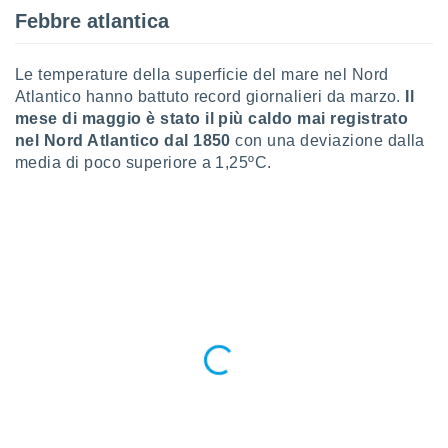
 e
Febbre atlantica
ati
 quali la
a su
Le temperature della superficie del mare nel Nord
ito web,
Atlantico hanno battuto record giornalieri da marzo.
Il
IP e
tori di
mese di maggio è stato il più caldo mai registrato
Alcuni
nel Nord Atlantico dal 1850
con una deviazione dalla
media di poco superiore a 1,25ºC.
ro
 tuoi dati
 sulla
un
e
, al quale
rti. Per
puoi
il tuo
o o
l
nto dei
ualsiasi
 facendo