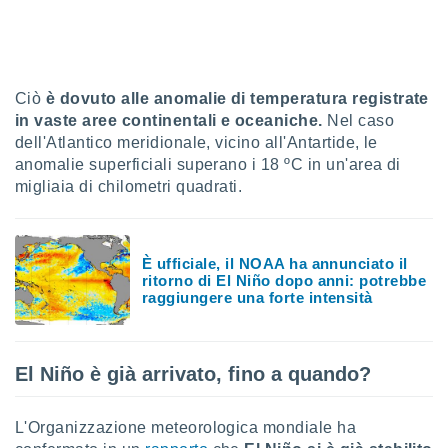
sui cookie
e il tuo
 in
Ciò
è dovuto alle anomalie di temperatura registrate
o
in vaste aree continentali e oceaniche.
Nel caso
 il
dell'Atlantico meridionale, vicino all'Antartide, le
anomalie superficiali superano i 18 ºC in un'area di
azioni
kie
migliaia di chilometri quadrati.
re
le a piè
 del
to web.
È ufficiale, il NOAA ha annunciato il
ritorno di El Niño dopo anni: potrebbe
raggiungere una forte intensità
ATIVA,
e
El Niño è già arrivato, fino a quando?
gie
i cookie
ccetti
L'Organizzazione meteorologica mondiale ha
zione dei