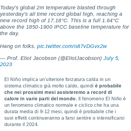
ioni
e
Today's global 2m temperature blasted through
à non
yesterday's all time record global high, reaching a
izzata.
new record high of 17.18°C. This is a full 1.64°C
utare
above the 1850-1900 IPCC baseline temperature for
zione dei
the day.
 al
ito Web
Hang on folks.
pic.twitter.com/o87vDGvx2w
questo
ento
— Prof. Eliot Jacobson (@EliotJacobson)
July 5,
 il
2023
El Niño implica un'ulteriore forzatura calda in un
o
sistema climatico già molto caldo, quindi
è probabile
, noi e i
che nei prossimi mesi assisteremo a record di
rtner
calore in varie parti del mondo.
Il fenomeno El Niño è
mo
un fenomeno climatico normale e ciclico che ha una
tori
durata media di 9-12 mesi, quindi è probabile che i
o
suoi effetti continueranno a farsi sentire o intensificarsi
e simili
durante il 2024.
viare,