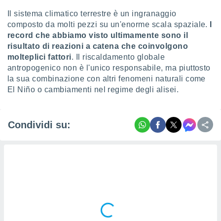
re e
Il sistema climatico terrestre è un ingranaggio
e i
composto da molti pezzi su un'enorme scala spaziale.
I
tilizzare
record che abbiamo visto ultimamente sono il
ati per la
risultato di reazioni a catena che coinvolgono
e dei
.
molteplici fattori
. Il riscaldamento globale
antropogenico non è l'unico responsabile, ma piuttosto
la sua combinazione con altri fenomeni naturali come
izzazione
El Niño o cambiamenti nel regime degli alisei.
azione
o la
e del
Condividi su:
vo,
à e
i
zzati,
one delle
ni dei
 e degli
 ricerche
ico,
di