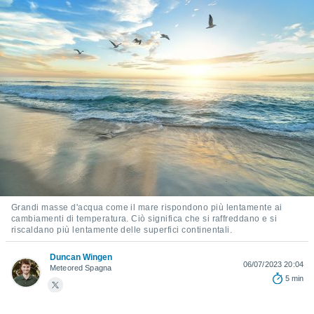
e
amente
cità
izzata,
ACCETTA
ulle
E
ioni
CONTINUA
tramite
e simili,
IMPOSTAZIONI
nte di
e la
tività per
re a
Grandi masse d'acqua come il mare rispondono più lentamente ai
ontenuti
cambiamenti di temperatura. Ciò significa che si raffreddano e si
ti
riscaldano più lentamente delle superfici continentali.
 di
senza
Duncan Wingen
06/07/2023 20:04
Meteored Spagna
sto.
5 min
clic sul
 "Accetta