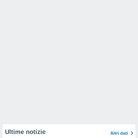
i nostri
artner
Ultime notizie
Altri dati