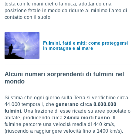
ioni
testa con le mani dietro la nuca, adottando una
e
posizione fetale in modo da ridurre al minimo l'area di
à non
contatto con il suolo.
izzata.
utare
zione dei
 al
Fulmini, fatti e miti: come proteggersi
ito Web
in montagna e al mare
questo
ento
 il
Alcuni numeri sorprendenti di fulmini nel
mondo
o
, noi e i
rtner
Si stima che ogni giorno sulla Terra si verifichino circa
mo
44.000 temporali, che
generano circa 8.600.000
fulmini
. Una frazione di esse ricade su aree popolate o
tori
abitate, producendo circa
24mila morti l'anno
. Il
o
fulmine percorre una velocità media di 440 km/s,
e simili
(riuscendo a raggiungere velocità fino a 1400 km/s).
viare,