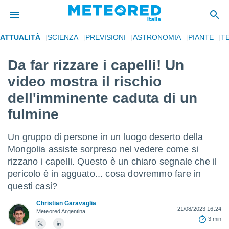
ATTUALITÀ
SCIENZA
PREVISIONI
ASTRONOMIA
PIANTE
T
tiva
rivacy
Da far rizzare i capelli! Un
ti di
video mostra il rischio
net
net)
dell'imminente caduta di un
i
fulmine
 da
nisti per
 che le
Un gruppo di persone in un luogo deserto della
ioni
Mongolia assiste sorpreso nel vedere come si
iano di
È
rizzano i capelli. Questo è un chiaro segnale che il
pericolo è in agguato... cosa dovremmo fare in
 a
questi casi?
ito Web
do le
Christian Garavaglia
opzioni:
21/08/2023 16:24
Meteored Argentina
3 min
 i