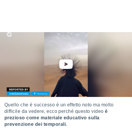
a", è
al sito
ettando
zione di
okie,
dei nostri
che ci
no di
 e
e il
amento
 Web,
i
re un
pecifico
arti la
à o
i
Quello che è successo è un effetto noto ma molto
zzati
difficile da vedere, ecco perché questo video
è
 di esso.
prezioso come materiale educativo sulla
sultare
prevenzione dei temporali.
oni nella