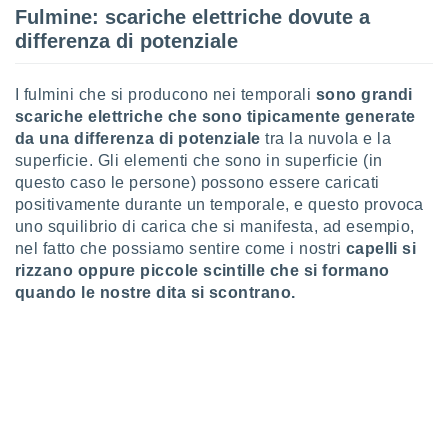
Fulmine: scariche elettriche dovute a
sui cookie
differenza di potenziale
e il tuo
 in
I fulmini che si producono nei temporali
sono grandi
o
scariche elettriche che sono tipicamente generate
 il
da una differenza di potenziale
tra la nuvola e la
superficie. Gli elementi che sono in superficie (in
azioni
questo caso le persone) possono essere caricati
kie
positivamente durante un temporale, e questo provoca
re
le a piè
uno squilibrio di carica che si manifesta, ad esempio,
 del
nel fatto che possiamo sentire come i nostri
capelli si
to web.
rizzano oppure piccole scintille che si formano
quando le nostre dita si scontrano.
ATIVA,
e
gie
i cookie
ccetti
zione dei