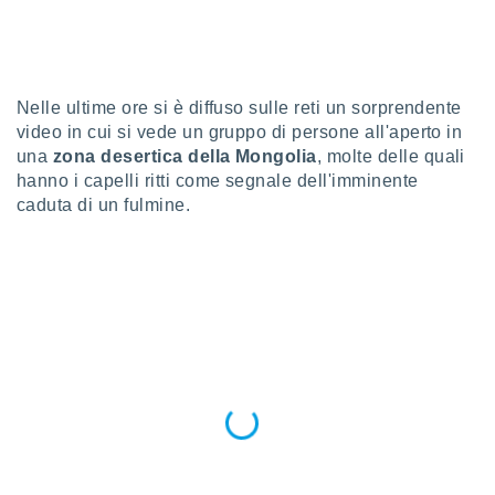
e
amente
cità
Nelle ultime ore si è diffuso sulle reti un sorprendente
video in cui si vede un gruppo di persone all'aperto in
izzata,
ACCETTA
ulle
una
zona desertica della Mongolia
, molte delle quali
E
ioni
hanno i capelli ritti come segnale dell'imminente
CONTINUA
tramite
caduta di un fulmine.
e simili,
IMPOSTAZIONI
nte di
e la
tività per
re a
ontenuti
ti
 di
senza
sto.
clic sul
 "Accetta