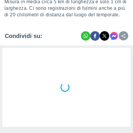
 e
Misura in media circa 5 km di lunghezza e solo 1 cm di
ati
larghezza. Ci sono registrazioni di fulmini anche a più
 quali la
di 20 chilometri di distanza dal luogo del temporale.
a su
ito web,
IP e
Condividi su:
tori di
Alcuni
ro
 tuoi dati
 sulla
un
e
, al quale
rti. Per
puoi
il tuo
o o
l
nto dei
ualsiasi
 facendo