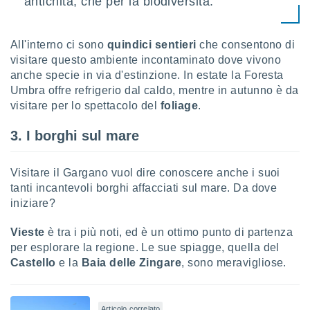
antichità, che per la biodiversità.
ioni
" o
tra
sui cookie
All'interno ci sono
quindici sentieri
che consentono di
o sito
visitare questo ambiente incontaminato dove vivono
anche specie in via d'estinzione. In estate la Foresta
nostri
Umbra offre refrigerio dal caldo, mentre in autunno è da
visitare per lo spettacolo del
foliage
.
mo il
te
3. I borghi sul mare
ento dei
re
Visitare il Gargano vuol dire conoscere anche i suoi
ioni su
tanti incantevoli borghi affacciati sul mare. Da dove
vo e/o
iniziare?
i,
 dati
Vieste
è tra i più noti, ed è un ottimo punto di partenza
er la
per esplorare la regione. Le sue spiagge, quella del
 della
Castello
e la
Baia delle Zingare
, sono meravigliose.
à, creare
r la
à
izzata,
Articolo correlato