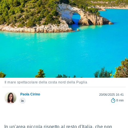
e
amente
cità
izzata,
ACCETTA
ulle
E
ioni
CONTINUA
tramite
e simili,
IMPOSTAZIONI
nte di
e la
tività per
Il mare spettacolare della costa nord della Puglia
re a
ontenuti
ti
Paola Cirino
20/06/2025 16:41
 di
8 min
senza
sto.
clic sul
 "Accetta
In un'area piccola rispetto al resto d'Italia, che non