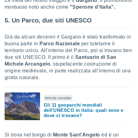
La meta del nostro viaggio è il
Gargano
, il promontorio
puoi
montuoso noto anche come
"Sperone d’Italia".
re ad
 al
5. Un Parco, due siti UNESCO
ito web
et. In
aso ti
Già da alcuni decenni il Gargano è stato trasformato in
mo che
buona parte in
Parco Nazionale
per tutelarne il
installati
territorio unico. All'interno del Parco, poi si trovano ben
okie
i per
due siti UNESCO. Il primo è il
Santuario di San
 la
Michele Arcangelo
, stupefacente costruzione di
one nel
origine medievale, in parte realizzata all'interno di una
 non
grotta naturale.
utilizzati
er
e il
amento o
Articolo correlato
rare
Gli 11 geoparchi mondiali
à o
dell'UNESCO in Italia: quali sono e
dove si trovano?
i
zzati,
 potrai
are
Si trova nel borgo di
Monte Sant'Angelo
ed è un