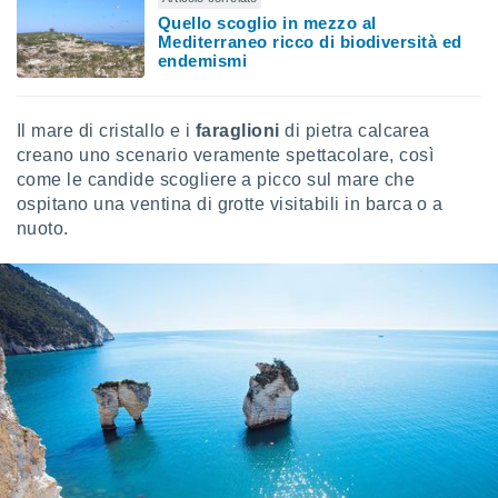
 profili
Quello scoglio in mezzo al
lezione
Mediterraneo ricco di biodiversità ed
cità
endemismi
izzata,
fili per
Il mare di cristallo e i
faraglioni
di pietra calcarea
izzazione
creano uno scenario veramente spettacolare, così
nuti,
come le candide scogliere a picco sul mare che
 profili
lezione
ospitano una ventina di grotte visitabili in barca o a
uti
nuoto.
zzati,
 le
ni degli
 misurare
zioni dei
,
ere il
so
he o la
ione di
enienti
diverse,