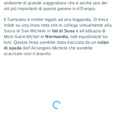
ioni
ambiente di grande suggestione che è anche uno dei
e
siti più importanti di questo genere in d'Europa.
à non
izzata.
Il Santuario è inoltre legato ad una leggenda. Si trova
utare
infatti su una linea retta che lo collega virtualmente alla
zione dei
Sacra di San Michele in
Val di Susa
e all'abbazia di
 al
Mont-Saint-Michel in
Normandia
, tutti equidistanti tra
ito Web
loro. Questa linea sarebbe stata tracciata da un
colpo
questo
di spada
dell'Arcangelo Michele che avrebbe
ento
scacciato così il diavolo.
 il
o
, noi e i
rtner
mo
tori
o
e simili
viare,