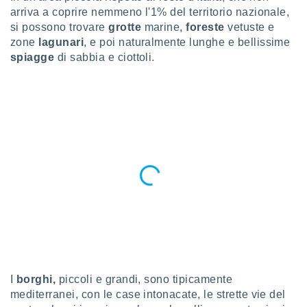
a", è
arriva a coprire nemmeno l'1% del territorio nazionale,
si possono trovare
grotte
marine,
foreste
vetuste e
al sito
zone
lagunari
, e poi naturalmente lunghe e bellissime
ettando
zione di
spiagge
di sabbia e ciottoli.
okie,
dei nostri
che ci
no di
 e
e il
amento
 Web,
i
re un
pecifico
arti la
à o
i
zzati
 di esso.
sultare
I
borghi,
piccoli e grandi, sono tipicamente
mediterranei, con le case intonacate, le strette vie del
oni nella