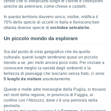
centro che si inerpicano lungo le colline e costruzioni
antiche da ammirare, come chiese e castelli.
sui cookie
e il tuo
In questo territorio davvero unico, inoltre, nidifica il
 in
70% delle specie di uccelli in Italia e fioriscono ben
o
ottanta diverse specie di
orchidee selvatiche
.
 il
Un piccolo mondo da esplorare
azioni
kie
re
Sia dal punto di vista geografico che da quello
le a piè
culturale, questi luoghi sembrano quasi un piccolo
 del
mondo a se, per molti ancora poco noto. Per iniziare a
to web.
conoscere meglio la varietà degli ambienti e la
bellezza di paesaggi che lasciano senza fiato, ci sono
5 luoghi da visitare
assolutamente.
ATIVA,
e
Queste e molte altre meraviglie della Puglia, si trovano
gie
nel nord della regione, in provincia di Foggia, al
i cookie
confine con l'Abruzzo, dove c'è una penisola nella
ccetti
penisola.
zione dei