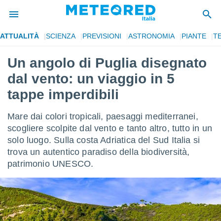
ATTUALITÀ
SCIENZA
PREVISIONI
ASTRONOMIA
PIANTE
T
tiva
rivacy
Un angolo di Puglia disegnato
ti di
dal vento: un viaggio in 5
net
net)
tappe imperdibili
i
 da
Mare dai colori tropicali, paesaggi mediterranei,
nisti per
 che le
scogliere scolpite dal vento e tanto altro, tutto in un
ioni
solo luogo. Sulla costa Adriatica del Sud Italia si
iano di
trova un autentico paradiso della biodiversità,
È
patrimonio UNESCO.
 a
ito Web
do le
opzioni:
 i