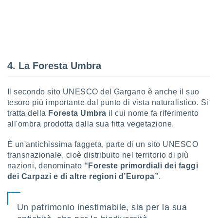
 e
ati
 quali la
a su
ito web,
IP e
tori di
4. La Foresta Umbra
Alcuni
ro
Il secondo sito UNESCO del Gargano è anche il suo
 tuoi dati
tesoro più importante dal punto di vista naturalistico. Si
 sulla
un
tratta della
Foresta Umbra
il cui nome fa riferimento
e
all'ombra prodotta dalla sua fitta vegetazione.
, al quale
rti. Per
È un'antichissima faggeta, parte di un sito UNESCO
puoi
transnazionale, cioè distribuito nel territorio di più
il tuo
nazioni, denominato
“Foreste primordiali dei faggi
o o
dei Carpazi e di altre regioni d’Europa”
.
l
nto dei
ualsiasi
 facendo
Un patrimonio inestimabile, sia per la sua