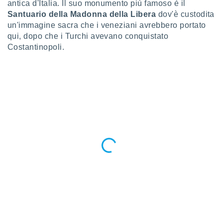
antica d'Italia. Il suo monumento più famoso è il
Santuario della Madonna della Libera
dov'è custodita
i nostri
un'immagine sacra che i veneziani avrebbero portato
artner
qui, dopo che i Turchi avevano conquistato
Costantinopoli.