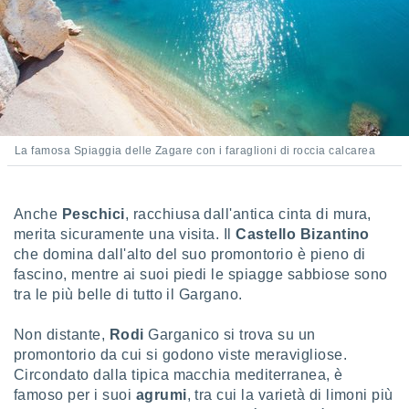
re e
e i
tilizzare
ati per la
e dei
.
izzazione
La famosa Spiaggia delle Zagare con i faraglioni di roccia calcarea
azione
o la
Anche
Peschici
, racchiusa dall'antica cinta di mura,
e del
merita sicuramente una visita. Il
Castello Bizantino
vo,
à e
che domina dall'alto del suo promontorio è pieno di
i
fascino, mentre ai suoi piedi le spiagge sabbiose sono
zzati,
tra le più belle di tutto il Gargano.
one delle
ni dei
Non distante,
Rodi
Garganico si trova su un
 e degli
promontorio da cui si godono viste meravigliose.
 ricerche
ico,
Circondato dalla tipica macchia mediterranea, è
di
famoso per i suoi
agrumi
, tra cui la varietà di limoni più