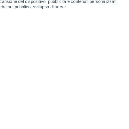
cansione del dispositivo, pubblicità e contenuti personalizzati,
che sul pubblico, sviluppo di servizi.
ale. Per quanto bello, questa situazione è molto pericolosa per i
a pioggia.
llo studio dei fenomeni tipici, appunto,
e fulmini, cicloni tropicali, monsoni, El
aree tropicali e altro ancora.
I meccanismi
opici sono molto diversi da quelli delle
rtanti processi energetici come radiazioni
, evapotraspirazione e calore nell'oceano.