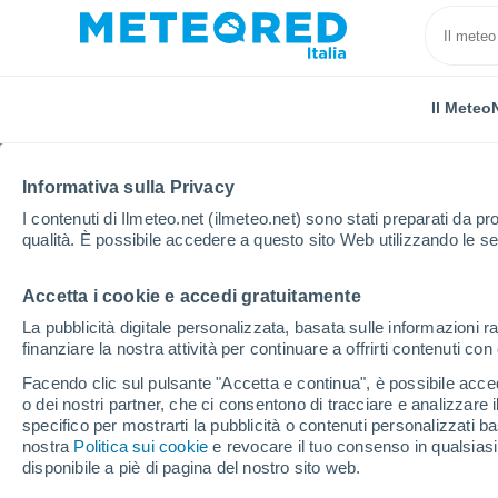
Il Meteo
TUTTE
ATTUALITÀ
SCIENZA
PREVISIONI
ASTRON
Informativa sulla Privacy
I contenuti di Ilmeteo.net (ilmeteo.net) sono stati preparati da pro
qualità. È possibile accedere a questo sito Web utilizzando le se
Accetta i cookie e accedi gratuitamente
La pubblicità digitale personalizzata, basata sulle informazioni ra
finanziare la nostra attività per continuare a offrirti contenuti co
Home
Notizie
Scienza
Curiosità sulla meteorolo
Facendo clic sul pulsante "Accetta e continua", è possibile accede
o dei nostri partner, che ci consentono di tracciare e analizzare
specifico per mostrarti la pubblicità o contenuti personalizzati b
Curiosità sulla meteor
nostra
Politica sui cookie
e revocare il tuo consenso in qualsia
disponibile a piè di pagina del nostro sito web.
I tropici sono cruciali per la circolazi