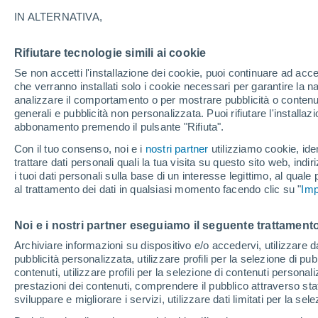
meteo è molto diversa dalle medie latit
IN ALTERNATIVA,
nord?
Rifiutare tecnologie simili ai cookie
Se non accetti l'installazione dei cookie, puoi continuare ad acc
Luca Lombroso
07/
che verranno installati solo i cookie necessari per garantire la n
analizzare il comportamento o per mostrare pubblicità o contenut
generali e pubblicità non personalizzata. Puoi rifiutare l'install
abbonamento premendo il pulsante "Rifiuta".
Con il tuo consenso, noi e i
nostri partner
utilizziamo cookie, iden
trattare dati personali quali la tua visita su questo sito web, indiri
i tuoi dati personali sulla base di un interesse legittimo, al quale
al trattamento dei dati in qualsiasi momento facendo clic su "
Imp
Noi e i nostri partner eseguiamo il seguente trattamento
Archiviare informazioni su dispositivo e/o accedervi, utilizzare dati
pubblicità personalizzata, utilizzare profili per la selezione di pu
contenuti, utilizzare profili per la selezione di contenuti personal
prestazioni dei contenuti, comprendere il pubblico attraverso stat
sviluppare e migliorare i servizi, utilizzare dati limitati per la sel