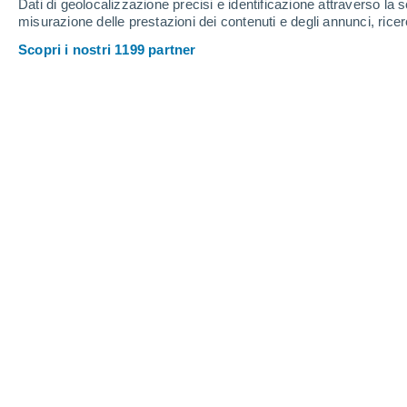
Dati di geolocalizzazione precisi e identificazione attraverso la s
misurazione delle prestazioni dei contenuti e degli annunci, ricer
Scopri i nostri 1199 partner
Una spiaggia tropicale con dietro uno spettacolare tempor
fulmini che possono scoccare improvvisi anche prima dell
La meteorologia tropicale si occupa de
delle fasce tropicali, tra cui temporali 
Niños, ma anche neve e ghiaccio nelle 
che governano i fenomeni meteo ai tr
medie latitudini.
A governare questi fenomeni sono impo
in eccesso, calore latente e sensibile