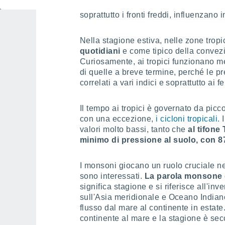
Ai tropici non arrivano i fronti delle 
soprattutto i fronti freddi, influenzano
Nella stagione estiva, nelle zone tropic
quotidiani
e come tipico della convezi
Curiosamente, ai tropici funzionano meg
di quelle a breve termine, perché le p
correlati a vari indici e soprattutto ai
Il tempo ai tropici è governato da picc
con una eccezione,
i cicloni tropicali.
I
valori molto bassi, tanto che
al tifone
minimo di pressione al suolo, con 8
I monsoni giocano un ruolo cruciale n
sono interessati.
La parola monsone d
significa stagione e si riferisce all'in
sull'Asia meridionale e Oceano Indi
flusso dal mare al continente in estate. 
continente al mare e la stagione è sec