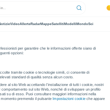
Notizie
Video
Allerte
Radar
Mappe
Satelliti
Modelli
Mondo
Sci
OMIA
PIANTE
TEMPO LIBERO
fessionisti per garantire che le informazioni offerte siano di
guenti opzioni:
ccolte tramite cookie o tecnologie simili, ci consente di
n elevati standard di qualità senza alcun costo.
gia tropicale
re al sito Web accettando l'installazione di tutti i cookie, nostri
 il comportamento sul sito Web, nonché di sviluppare un profilo
asati su di esso. Puoi consultare maggiori informazioni nella
ologia tropicale
si momento premendo il pulsante
Impostazioni cookie
che appare
one generale dell’atmosfera. La dinamica