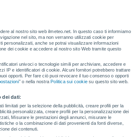
udini. I tropici si stanno spostando più a
edere al nostro sito web ilmeteo.net. In questo caso ti informiamo
02/2020 11:45
6 min
avigazione nel sito, ma non verranno utilizzati cookie per
i personalizzati, anche se potrai visualizzare informazioni
azione dei cookie e accedere al nostro sito Web tramite questo
tificatori univoci o tecnologie simili per archiviare, accedere e
zzi IP e identificatori di cookie. Alcuni fornitori potrebbero trattare
 puoi opporti. Per fare ciò puoi revocare il tuo consenso o opporti
ostazioni
" o nella nostra
Politica sui cookie
su questo sito web.
 dei dati:
 limitati per la selezione della pubblicità, creare profili per la
bblicità personalizzata, creare profili per la personalizzazione dei
izzati, Misurare le prestazioni degli annunci, misurare le
istiche o la combinazione di dati provenienti da fonti diverse,
ezione dei contenuti.