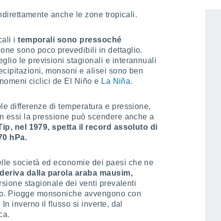
medie latitudini
, anche se talvolta,
 indirettamente anche le zone tropicali.
ali i
temporali sono pressoché
one sono poco prevedibili in dettaglio.
lio le previsioni stagionali e interannuali
recipitazioni, monsoni e alisei sono ben
 fenomeni ciclici de El Niño e
La Niña
.
ole differenze di temperatura e pressione,
n essi la pressione può scendere anche a
 Tip, nel 1979, spetta il record assoluto di
70 hPa.
elle società ed economie dei paesi che ne
eriva dalla parola araba mausim,
versione stagionale dei venti prevalenti
ano. Piogge monsoniche avvengono con
In inverno il flusso si inverte, dal
ca.