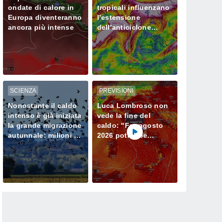
ondate di calore in
tropicali influenzano
Europa diventeranno
l’estensione
ancora più intense
dell’anticiclone
africano in Europa
SCIENZA
PREVISIONI
Nonostante il caldo
Luca Lombroso non
intenso è già iniziata
vede la fine del
la grande migrazione
caldo: "Ferragosto
autunnale: milioni di
2026 potrebbe
uccelli verso l’Africa
entrare nella storia.
Ecco perché."