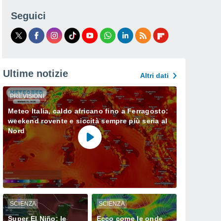
Seguici
Ultime notizie
Altri dati
PREVISIONI
Meteo Italia, caldo africano fino a Ferragosto:
weekend rovente e siccità sempre più seria al
Nord
SCIENZA
SCIENZA
Super El Niño: le
Ecco come le onde