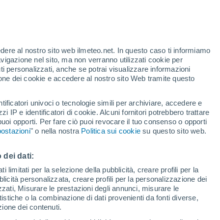
vanti numerosi studi per determinare la
rra nucleare. Le bombe atomiche sono uno
edere al nostro sito web ilmeteo.net. In questo caso ti informiamo
avigazione nel sito, ma non verranno utilizzati cookie per
i personalizzati, anche se potrai visualizzare informazioni
5 min
azione dei cookie e accedere al nostro sito Web tramite questo
tificatori univoci o tecnologie simili per archiviare, accedere e
zzi IP e identificatori di cookie. Alcuni fornitori potrebbero trattare
 puoi opporti. Per fare ciò puoi revocare il tuo consenso o opporti
ostazioni
" o nella nostra
Politica sui cookie
su questo sito web.
 dei dati:
 limitati per la selezione della pubblicità, creare profili per la
bblicità personalizzata, creare profili per la personalizzazione dei
izzati, Misurare le prestazioni degli annunci, misurare le
istiche o la combinazione di dati provenienti da fonti diverse,
ezione dei contenuti.