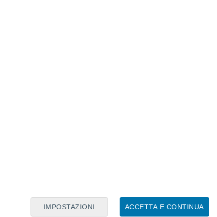
e assoluta (mm / giorno) e (b) relativa (%). Medie
IMPOSTAZIONI
ACCETTA E CONTINUA
0 bombe come quelle di Hiroshima.