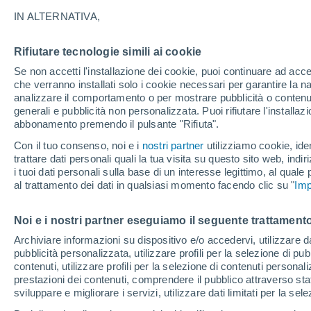
IN ALTERNATIVA,
Dagli anni ottanta sono stati portati a
portata climatica di un’ipotetica gue
Rifiutare tecnologie simili ai cookie
dei peggiori lasciti dell’umanità.
Se non accetti l'installazione dei cookie, puoi continuare ad acc
che verranno installati solo i cookie necessari per garantire la n
analizzare il comportamento o per mostrare pubblicità o contenut
Natalia Cristiano
07/09/2017 11:11
generali e pubblicità non personalizzata. Puoi rifiutare l'install
abbonamento premendo il pulsante "Rifiuta".
Con il tuo consenso, noi e i
nostri partner
utilizziamo cookie, iden
trattare dati personali quali la tua visita su questo sito web, indiri
i tuoi dati personali sulla base di un interesse legittimo, al quale
al trattamento dei dati in qualsiasi momento facendo clic su "
Imp
Noi e i nostri partner eseguiamo il seguente trattamento
Archiviare informazioni su dispositivo e/o accedervi, utilizzare dati
pubblicità personalizzata, utilizzare profili per la selezione di pu
contenuti, utilizzare profili per la selezione di contenuti personal
prestazioni dei contenuti, comprendere il pubblico attraverso stat
sviluppare e migliorare i servizi, utilizzare dati limitati per la sel