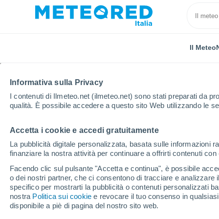
Il Meteo
TUTTE
ATTUALITÀ
SCIENZA
PREVISIONI
ASTRON
Informativa sulla Privacy
I contenuti di Ilmeteo.net (ilmeteo.net) sono stati preparati da pro
qualità. È possibile accedere a questo sito Web utilizzando le se
Accetta i cookie e accedi gratuitamente
La pubblicità digitale personalizzata, basata sulle informazioni ra
finanziare la nostra attività per continuare a offrirti contenuti co
Home
Notizie
Scienza
Una guerra nucleare “det
Facendo clic sul pulsante "Accetta e continua", è possibile accede
o dei nostri partner, che ci consentono di tracciare e analizzare
specifico per mostrarti la pubblicità o contenuti personalizzati b
Una guerra nucleare “
nostra
Politica sui cookie
e revocare il tuo consenso in qualsia
disponibile a piè di pagina del nostro sito web.
della Terra