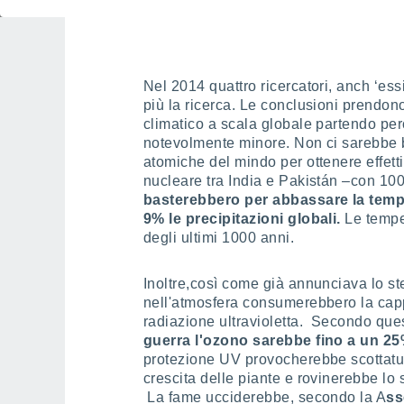
Nel 2014 quattro ricercatori, anch ‘es
più la ricerca. Le conclusioni prendo
climatico a scala globale partendo pe
notevolmente minore. Non ci sarebbe 
atomiche del mindo per ottenere effett
nucleare tra India e Pakistán –con 1
basterebbero per abbassare la temper
9% le precipitazioni globali.
Le temper
degli ultimi 1000 anni.
Inoltre,così come già annunciava lo s
nell'atmosfera consumerebbero la capp
radiazione ultravioletta. Secondo que
guerra l'ozono sarebbe fino a un 25%
protezione UV provocherebbe scottature
crescita delle piante e rovinerebbe lo 
La fame ucciderebbe, secondo la A
ss