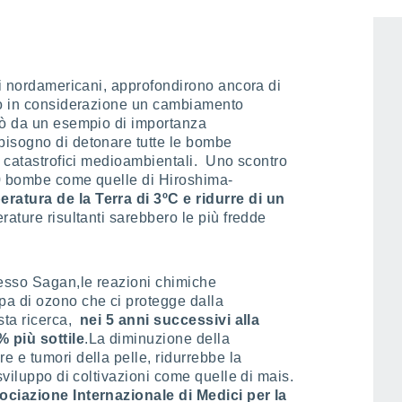
si nordamericani, approfondirono ancora di
no in considerazione un cambiamento
rò da un esempio di importanza
bisogno di detonare tutte le bombe
i catastrofici medioambientali. Uno scontro
00 bombe come quelle di Hiroshima-
atura de la Terra di 3ºC e ridurre di un
ature risultanti sarebbero le più fredde
tesso Sagan,le reazioni chimiche
a di ozono che ci protegge dalla
sta ricerca,
nei 5 anni successivi alla
 più sottile
.La diminuzione della
 e tumori della pelle, ridurrebbe la
sviluppo di coltivazioni come quelle di mais.
ociazione Internazionale di Medici per la