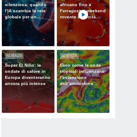
silenziosa: quando
africano fino a
l'IA scambia la rete
Ferragosto: weekend
globale per un
rovente e siccità
campo di prova
sempre più seria al
Nord
SCIENZA
SCIENZA
Super El Niño: le
Ecco come le onde
ondate di calore in
tropicali influenzano
Europa diventeranno
l’estensione
ancora più intense
dell’anticiclone
africano in Europa