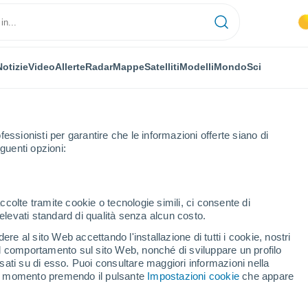
Notizie
Video
Allerte
Radar
Mappe
Satelliti
Modelli
Mondo
Sci
OMIA
PIANTE
TEMPO LIBERO
fessionisti per garantire che le informazioni offerte siano di
guenti opzioni:
ccolte tramite cookie o tecnologie simili, ci consente di
n elevati standard di qualità senza alcun costo.
onerebbe” il clima della Terra
re al sito Web accettando l'installazione di tutti i cookie, nostri
 il comportamento sul sito Web, nonché di sviluppare un profilo
asati su di esso. Puoi consultare maggiori informazioni nella
detonerebbe” il clima
si momento premendo il pulsante
Impostazioni cookie
che appare