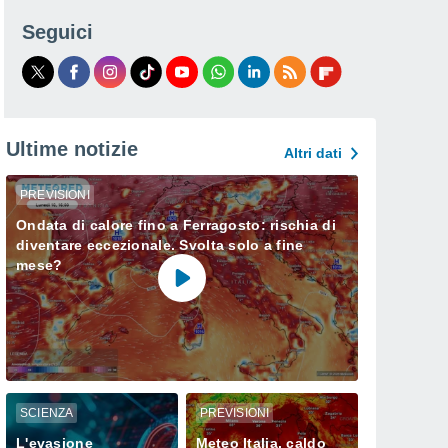
Seguici
Ultime notizie
Altri dati
PREVISIONI
Ondata di calore fino a Ferragosto: rischia di
diventare eccezionale. Svolta solo a fine
mese?
SCIENZA
PREVISIONI
L'evasione
Meteo Italia, caldo