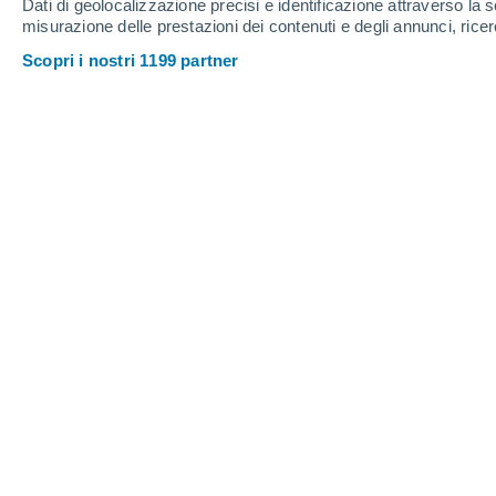
Dati di geolocalizzazione precisi e identificazione attraverso la s
misurazione delle prestazioni dei contenuti e degli annunci, ricer
Scopri i nostri 1199 partner
La detonazione di 100 bombe nucleari como quelle di Hir
Il timore dello scoppio di una guerra n
prima bomba atomica, poco prima del 
Hiroshima e Nagasaki cambiarono per
dantesca, inflitta dagli Stati Uniti, ha
viavai di tensioni che negli ultimi te
culminante. Le prove di Pyongyang st