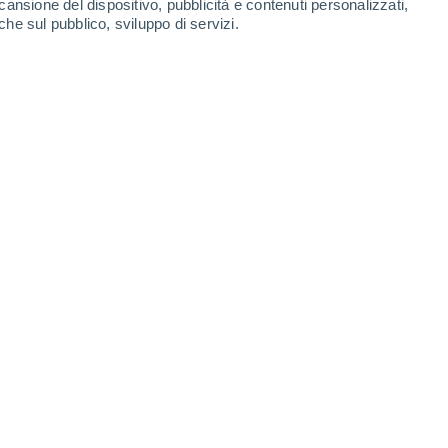
cansione del dispositivo, pubblicità e contenuti personalizzati,
che sul pubblico, sviluppo di servizi.
oshima abbasserebbero di 3ºC la temperatura de la Terra.
ucleare esiste da quando si fabbricò la
1945. Quell’anno le detonazioni su
 sempre le guerre. Questa punizione
 condizionato i successivi scontri, creando un
mpi sta raggungendo un nuovo punto
anno minacciando seriamente la sicurezza