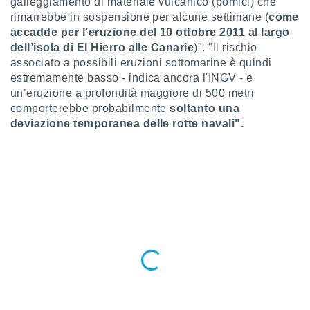
galleggiamento di materiale vulcanico (pomici) che
 profili
rimarrebbe in sospensione per alcune settimane (
come
lezione
accadde per l’eruzione del 10 ottobre 2011 al largo
cità
izzata,
dell’isola di El Hierro alle Canarie
)". "Il rischio
fili per
associato a possibili eruzioni sottomarine è quindi
estremamente basso - indica ancora l'INGV - e
izzazione
un’eruzione a profondità maggiore di 500 metri
nuti,
comporterebbe probabilmente
soltanto una
 profili
deviazione temporanea delle rotte navali".
lezione
uti
zzati,
 le
ni degli
 misurare
zioni dei
,
ere il
so
he o la
ione di
enienti
diverse,