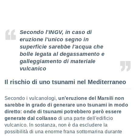
re e
e i
tilizzare
ati per la
e dei
Secondo l'INGV, in caso di
.
eruzione l'unico segno in
superficie sarebbe l'acqua che
izzazione
bolle legata al degassamento e
galleggiamento di materiale
azione
o la
vulcanico
e del
vo,
Il rischio di uno tsunami nel Mediterraneo
à e
i
zzati,
Secondo i vulcanologi,
un'eruzione del Marsili non
one delle
sarebbe in grado di generare uno tsunami in modo
ni dei
diretto: onde di tsunami potrebbero però essere
 e degli
generate dal
collasso
di una parte dell'edificio
 ricerche
ico,
vulcanico. In sostanza, non è da escludere la
di
possibilità di una enorme frana sottomarina durante