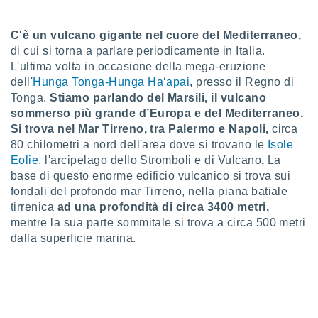
a", è
al sito
C'è un vulcano gigante nel cuore del Mediterraneo,
ettando
di cui si torna a parlare periodicamente in Italia.
zione di
L'ultima volta in occasione della mega-eruzione
okie,
dell'
Hunga Tonga-Hunga Haʻapai
, presso il Regno di
dei nostri
Tonga.
Stiamo parlando del Marsili, il vulcano
che ci
no di
sommerso più grande d’Europa e del Mediterraneo.
 e
Si trova nel Mar Tirreno, tra Palermo e Napoli,
circa
e il
80 chilometri a nord dell'area dove si trovano le
Isole
amento
Eolie
, l'arcipelago dello Stromboli e di Vulcano
.
La
 Web,
base di questo enorme edificio vulcanico si trova sui
i
fondali del profondo mar Tirreno, nella piana batiale
re un
tirrenica
ad una profondità di circa 3400 metri,
pecifico
arti la
mentre la sua parte sommitale si trova a circa 500 metri
à o
dalla superficie marina.
i
zzati
 di esso.
sultare
oni nella