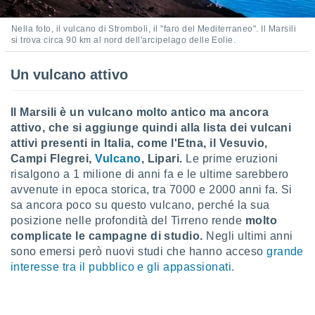
ioni
e
à non
Nella foto, il vulcano di Stromboli, il "faro del Mediterraneo". Il Marsili
si trova circa 90 km al nord dell'arcipelago delle Eolie.
izzata.
utare
zione dei
Un vulcano attivo
 al
ito Web
Il Marsili è un vulcano molto antico ma ancora
questo
attivo, che si aggiunge quindi alla lista dei vulcani
ento
attivi presenti in Italia, come l'Etna, il Vesuvio,
 il
Campi Flegrei,
Vulcano
, Lipari.
Le prime eruzioni
risalgono a 1 milione di anni fa e le ultime sarebbero
avvenute in epoca storica, tra 7000 e 2000 anni fa. Si
o
sa ancora poco su questo vulcano, perché la sua
, noi e i
posizione nelle profondità del Tirreno rende
molto
rtner
complicate le campagne di studio.
Negli ultimi anni
mo
sono emersi però nuovi studi che hanno acceso
grande
tori
interesse tra il pubblico e gli appassionati.
o
e simili
viare,