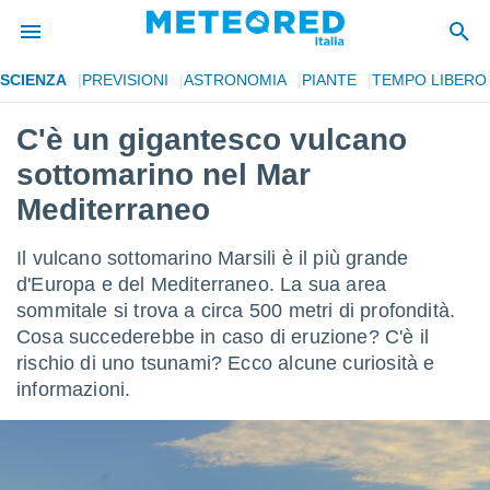
SCIENZA
PREVISIONI
ASTRONOMIA
PIANTE
TEMPO LIBERO
tiva
rivacy
C'è un gigantesco vulcano
ti di
sottomarino nel Mar
net
net)
Mediterraneo
i
 da
Il vulcano sottomarino Marsili è il più grande
nisti per
 che le
d'Europa e del Mediterraneo. La sua area
ioni
sommitale si trova a circa 500 metri di profondità.
iano di
Cosa succederebbe in caso di eruzione? C'è il
È
rischio di uno tsunami? Ecco alcune curiosità e
 a
informazioni.
ito Web
do le
opzioni:
 i