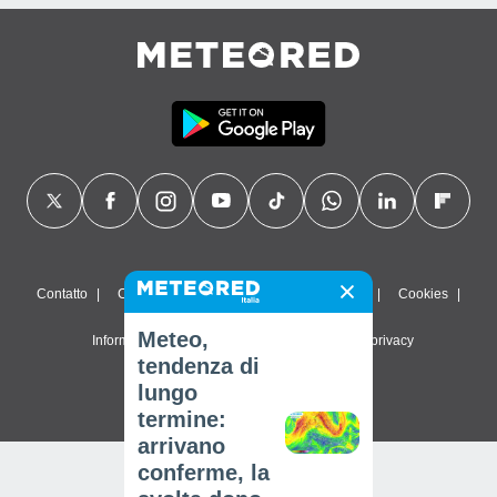
Contatto
Chi siamo
FAQ
Termini di utilizzo
Cookies
Meteo,
Informativa sulla privacy
Impostazioni sulla privacy
tendenza di
© 2026 Meteored. Tutti i diritti riservati
lungo
termine:
arrivano
conferme, la