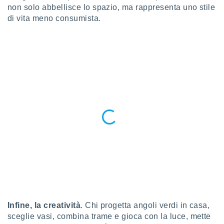
 profili
non solo abbellisce lo spazio, ma rappresenta uno stile
lezione
di vita meno consumista.
cità
izzata,
fili per
izzazione
nuti,
 profili
lezione
uti
zzati,
 le
ni degli
 misurare
zioni dei
,
ere il
so
he o la
ione di
Infine,
la creatività
. Chi progetta angoli verdi in casa,
enienti
sceglie vasi, combina trame e gioca con la luce, mette
diverse,