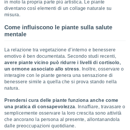
in moto la propria parte più artistica. Le piante
re e
diventano così elementi di un collage naturale su
e i
misura.
tilizzare
ati per la
Come influiscono le piante sulla salute
e dei
.
mentale
izzazione
La relazione tra vegetazione d’interno e benessere
emotivo è ben documentata. Secondo studi recenti,
azione
avere piante vicino può ridurre i livelli di cortisolo,
o la
un ormone associato allo stress
. Inoltre, osservare o
e del
vo,
interagire con le piante genera una sensazione di
à e
benessere simile a quella che si prova stando nella
i
natura.
zzati,
one delle
Prendersi cura delle piante funziona anche come
ni dei
una pratica di consapevolezza
. Innaffiare, travasare o
 e degli
semplicemente osservare la loro crescita sono attività
 ricerche
ico,
che ancorano la persona al presente, allontanandola
di
dalle preoccupazioni quotidiane.