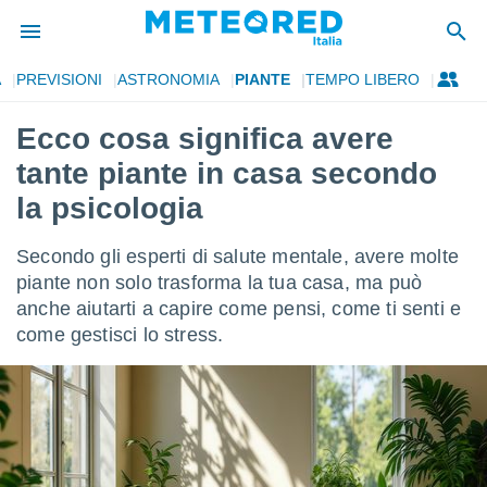
A
PREVISIONI
ASTRONOMIA
PIANTE
TEMPO LIBERO
tiva
rivacy
Ecco cosa significa avere
ti di
tante piante in casa secondo
net
net)
la psicologia
i
 da
Secondo gli esperti di salute mentale, avere molte
nisti per
 che le
piante non solo trasforma la tua casa, ma può
ioni
anche aiutarti a capire come pensi, come ti senti e
iano di
come gestisci lo stress.
È
 a
ito Web
do le
opzioni:
 i