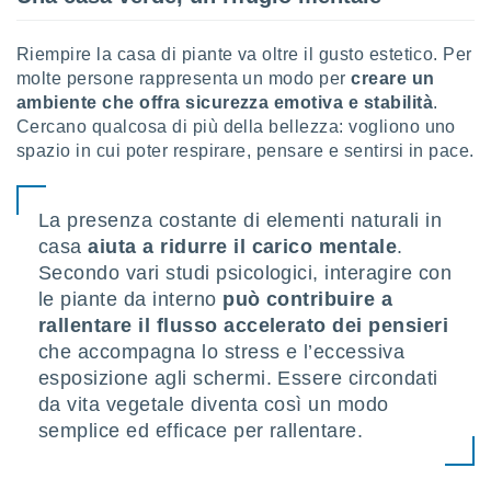
puoi
re ad
Riempire la casa di piante va oltre il gusto estetico. Per
 al
ito web
molte persone rappresenta un modo per
creare un
et. In
ambiente che offra sicurezza emotiva e stabilità
.
aso ti
Cercano qualcosa di più della bellezza: vogliono uno
mo che
spazio in cui poter respirare, pensare e sentirsi in pace.
installati
okie
i per
La presenza costante di elementi naturali in
 la
one nel
casa
aiuta a ridurre il carico mentale
.
 non
Secondo vari studi psicologici, interagire con
utilizzati
le piante da interno
può contribuire a
er
rallentare il flusso accelerato dei pensieri
e il
amento o
che accompagna lo stress e l’eccessiva
rare
esposizione agli schermi. Essere circondati
à o
da vita vegetale diventa così un modo
i
semplice ed efficace per rallentare.
zzati,
 potrai
are