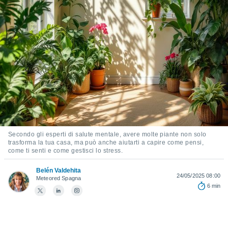
e
amente
cità
izzata,
ACCETTA
ulle
E
ioni
CONTINUA
tramite
e simili,
IMPOSTAZIONI
nte di
e la
Secondo gli esperti di salute mentale, avere molte piante non solo
tività per
trasforma la tua casa, ma può anche aiutarti a capire come pensi,
re a
come ti senti e come gestisci lo stress.
ontenuti
ti
Belén Valdehita
24/05/2025 08:00
 di
Meteored Spagna
6 min
senza
sto.
clic sul
 "Accetta