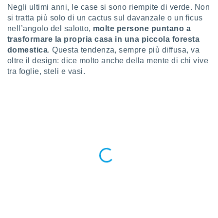
a", è
Negli ultimi anni, le case si sono riempite di verde. Non
si tratta più solo di un cactus sul davanzale o un ficus
al sito
nell’angolo del salotto,
molte persone puntano a
ettando
trasformare la propria casa in una piccola foresta
zione di
okie,
domestica
. Questa tendenza, sempre più diffusa, va
dei nostri
oltre il design: dice molto anche della mente di chi vive
che ci
tra foglie, steli e vasi.
no di
 e
e il
amento
 Web,
i
re un
pecifico
arti la
à o
i
zzati
 di esso.
sultare
oni nella