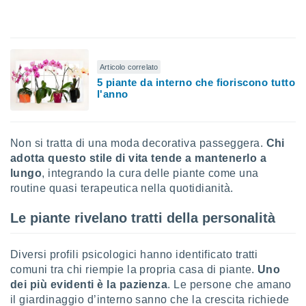
 e
ati
 quali la
a su
ito web,
IP e
Articolo correlato
tori di
5 piante da interno che fioriscono tutto
Alcuni
l'anno
ro
 tuoi dati
Non si tratta di una moda decorativa passeggera.
Chi
 sulla
adotta questo stile di vita tende a mantenerlo a
un
e
lungo
, integrando la cura delle piante come una
, al quale
routine quasi terapeutica nella quotidianità.
rti. Per
puoi
Le piante rivelano tratti della personalità
il tuo
o o
l
Diversi profili psicologici hanno identificato tratti
nto dei
comuni tra chi riempie la propria casa di piante.
Uno
ualsiasi
dei più evidenti è la pazienza
. Le persone che amano
 facendo
il giardinaggio d’interno sanno che la crescita richiede