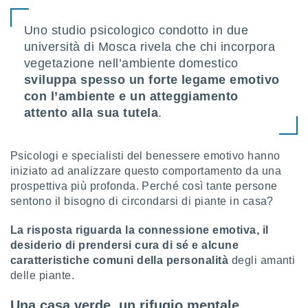
sui cookie
Uno studio psicologico condotto in due
e il tuo
università di Mosca rivela che chi incorpora
 in
vegetazione nell’ambiente domestico
o
sviluppa spesso un forte legame emotivo
 il
con l’ambiente e un atteggiamento
attento alla sua tutela
.
azioni
kie
re
le a piè
Psicologi e specialisti del benessere emotivo hanno
 del
iniziato ad analizzare questo comportamento da una
to web.
prospettiva più profonda. Perché così tante persone
sentono il bisogno di circondarsi di piante in casa?
ATIVA,
La risposta riguarda la connessione emotiva, il
desiderio di prendersi cura di sé e alcune
e
gie
caratteristiche comuni della personalità
degli amanti
i cookie
delle piante.
ccetti
Una casa verde, un rifugio mentale
zione dei