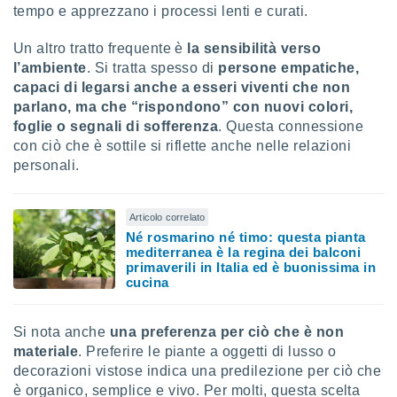
ioni
tempo e apprezzano i processi lenti e curati.
" o
tra
sui cookie
Un altro tratto frequente è
la sensibilità verso
o sito
l’ambiente
. Si tratta spesso di
persone empatiche,
capaci di legarsi anche a esseri viventi che non
parlano, ma che “rispondono” con nuovi colori,
nostri
foglie o segnali di sofferenza
. Questa connessione
con ciò che è sottile si riflette anche nelle relazioni
mo il
te
personali.
ento dei
Articolo correlato
re
Né rosmarino né timo: questa pianta
ioni su
mediterranea è la regina dei balconi
vo e/o
primaverili in Italia ed è buonissima in
i,
cucina
 dati
er la
 della
Si nota anche
una preferenza per ciò che è non
à, creare
materiale
. Preferire le piante a oggetti di lusso o
r la
decorazioni vistose indica una predilezione per ciò che
à
izzata,
è organico, semplice e vivo. Per molti, questa scelta