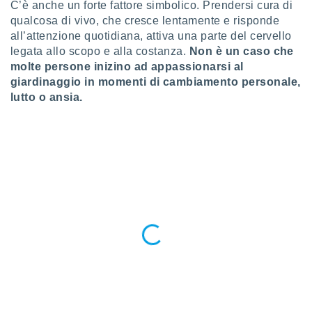
ioni
C’è anche un forte fattore simbolico. Prendersi cura di
e
qualcosa di vivo, che cresce lentamente e risponde
à non
all’attenzione quotidiana, attiva una parte del cervello
izzata.
legata allo scopo e alla costanza.
Non è un caso che
utare
molte persone inizino ad appassionarsi al
zione dei
giardinaggio in momenti di cambiamento personale,
 al
lutto o ansia.
ito Web
questo
ento
 il
o
, noi e i
rtner
mo
tori
o
e simili
viare,