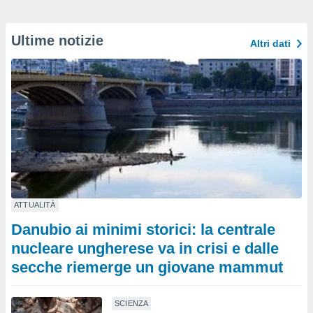
Ultime notizie
Altri dati
ATTUALITÀ
Danubio ai minimi storici: la centrale
nucleare ungherese va in crisi e dalle
secche riemerge un giovane mammut
SCIENZA