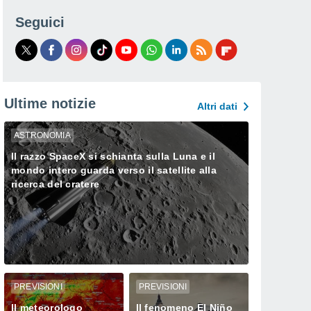
Seguici
Ultime notizie
Altri dati
ASTRONOMIA
Il razzo SpaceX si schianta sulla Luna e il
mondo intero guarda verso il satellite alla
ricerca del cratere
PREVISIONI
PREVISIONI
Il meteorologo
Il fenomeno El Niño