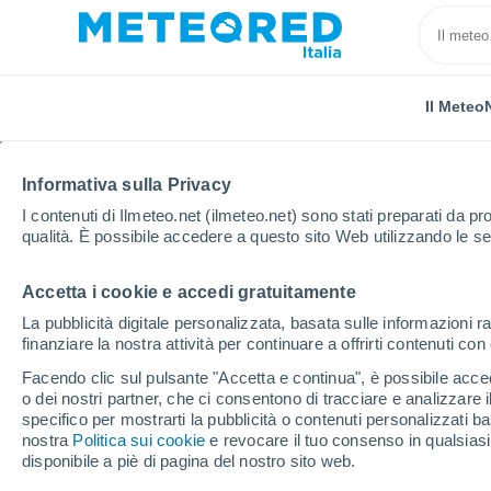
Il Meteo
TUTTE
ATTUALITÀ
SCIENZA
PREVISIONI
ASTRON
Informativa sulla Privacy
I contenuti di Ilmeteo.net (ilmeteo.net) sono stati preparati da pro
qualità. È possibile accedere a questo sito Web utilizzando le se
Accetta i cookie e accedi gratuitamente
La pubblicità digitale personalizzata, basata sulle informazioni ra
finanziare la nostra attività per continuare a offrirti contenuti co
Home
Notizie
Previsioni
Caldo intenso e temporal
Facendo clic sul pulsante "Accetta e continua", è possibile accede
o dei nostri partner, che ci consentono di tracciare e analizzare
specifico per mostrarti la pubblicità o contenuti personalizzati b
Caldo intenso e tempora
nostra
Politica sui cookie
e revocare il tuo consenso in qualsia
disponibile a piè di pagina del nostro sito web.
tendenza per la second