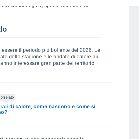
dia climatologica, specie nel mese di
ldo
 a essere il periodo più bollente del 2026. Le
te della stagione e le ondate di calore più
anno interessare gran parte del territorio
correlato
ali di calore, come nascono e come si
no?