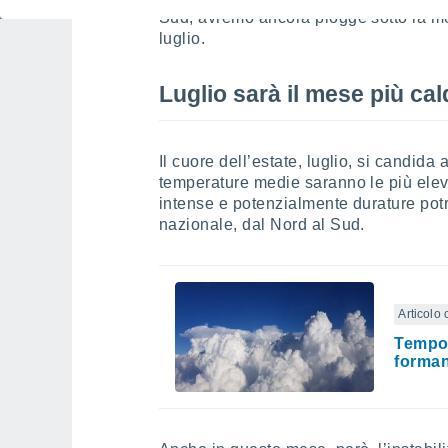
Sud, avremo ancora piogge sotto la me
luglio.
Luglio sarà il mese più ca
Il cuore dell’estate, luglio, si candida
temperature medie saranno le più eleva
intense e potenzialmente durature potr
nazionale, dal Nord al Sud.
Articolo 
Tempor
forma