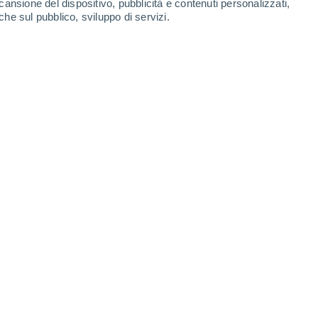
cansione del dispositivo, pubblicità e contenuti personalizzati,
che sul pubblico, sviluppo di servizi.
odi con temperature sopra media,
e anomalie interessanti, fra cui
o l'ultima linea di tendenza appena
6 11:00
5 min
 per l’estate 2026 confermano un quadro
 l’Italia per l’intera bella stagione,
con
imatologiche e un regime pluviometrico
a caratterizzato da precipitazioni quasi