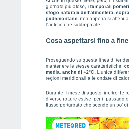
Anche in questo mese, però, l’instabil
giornate più afose,
i temporali pomeri
sfogo naturale dell’atmosfera, sopr
pedemontane,
non appena si attenua
l’anticiclone subtropicale.
Cosa aspettarsi fino a fin
Proseguendo su questa linea di tende
mantenere le stesse caratteristiche,
co
media, anche di +2°C.
L’unica differe
regioni meridionali alle ondate di calor
Durante il mese di agosto, inoltre, le 
diverse rotture estive, per il passaggio
flusso perturbato che scende un po’ di 