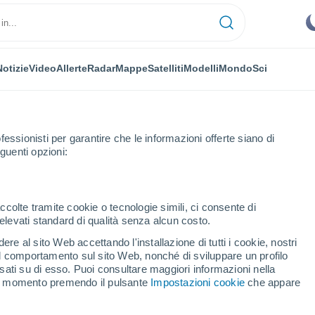
Notizie
Video
Allerte
Radar
Mappe
Satelliti
Modelli
Mondo
Sci
OMIA
PIANTE
TEMPO LIBERO
fessionisti per garantire che le informazioni offerte siano di
guenti opzioni:
ccolte tramite cookie o tecnologie simili, ci consente di
n elevati standard di qualità senza alcun costo.
i violenti: la linea di tendenza per la seconda parte dell'estate in Italia
re al sito Web accettando l'installazione di tutti i cookie, nostri
 il comportamento sul sito Web, nonché di sviluppare un profilo
asati su di esso. Puoi consultare maggiori informazioni nella
li violenti: la linea di
si momento premendo il pulsante
Impostazioni cookie
che appare
a parte dell'estate in