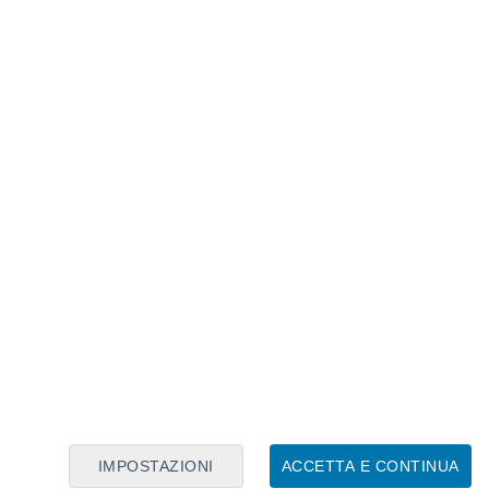
26 sarà l’anomalia positiva delle precipitazioni rispetto
i d'instabilità. Tuttavia, non si tratterà di piogge
lantiche, bensì di fenomeni quasi esclusivamente
ranno sopra la media climatologica estiva.
IMPOSTAZIONI
ACCETTA E CONTINUA
 alpina, così in alcune regioni del Centro-