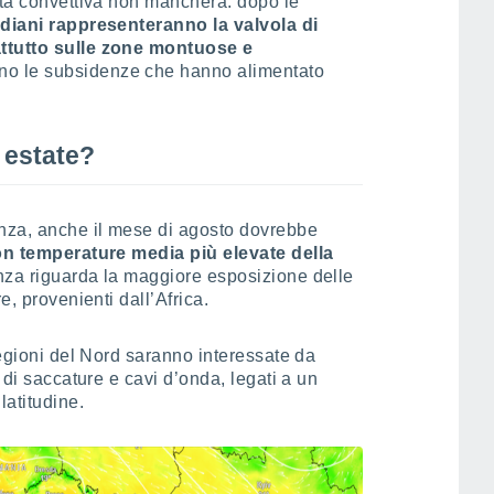
ità convettiva non mancherà: dopo le
diani rappresenteranno la valvola di
attutto sulle zone montuose e
no le subsidenze che hanno alimentato
e estate?
nza, anche il mese di agosto dovrebbe
n temperature media più elevate della
nza riguarda la maggiore esposizione delle
e, provenienti dall’Africa.
regioni del Nord saranno interessate da
 di saccature e cavi d’onda, legati a un
latitudine.