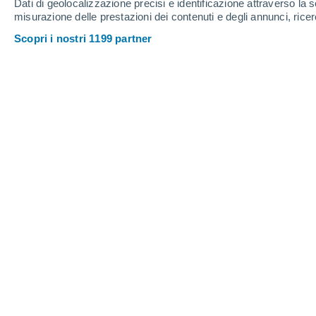
Dati di geolocalizzazione precisi e identificazione attraverso la s
misurazione delle prestazioni dei contenuti e degli annunci, ricer
Scopri i nostri 1199 partner
Oltre al caldo e a lunghi peri
l'estate 2026 vedrà ancora dell
quella delle precipitazioni. Ecc
aggiornata.
Daniele Ingemi
05/07/202
Le prime linee di tendenza stagionali
che, con ogni probabilità, accompagnerà
temperature superiori alle medie cl
complessivamente sopra la norma,
m
esclusivamente di natura convettiva.