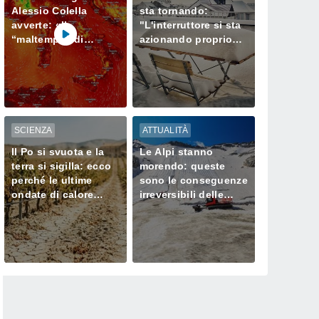
Alessio Colella
sta tornando:
avverte: «Il
"L'interruttore si sta
“maltempo” di
azionando proprio
agosto continuerà
ora" – ecco cosa ci
ancora a lungo»
aspetta in inverno
SCIENZA
ATTUALITÀ
Il Po si svuota e la
Le Alpi stanno
terra si sigilla: ecco
morendo: queste
perché le ultime
sono le conseguenze
ondate di calore
irreversibili delle
stanno
ondate di calore sui
prosciugando il Nord
loro ghiacciai