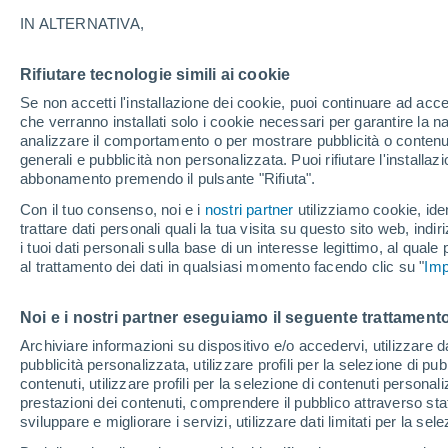
Italia
IN ALTERNATIVA,
Rifiutare tecnologie simili ai cookie
Se non accetti l'installazione dei cookie, puoi continuare ad acc
che verranno installati solo i cookie necessari per garantire la n
analizzare il comportamento o per mostrare pubblicità o contenut
generali e pubblicità non personalizzata. Puoi rifiutare l'install
abbonamento premendo il pulsante "Rifiuta".
Con il tuo consenso, noi e i
nostri partner
utilizziamo cookie, iden
trattare dati personali quali la tua visita su questo sito web, indiri
i tuoi dati personali sulla base di un interesse legittimo, al quale
al trattamento dei dati in qualsiasi momento facendo clic su "
Imp
Noi e i nostri partner eseguiamo il seguente trattamento
Archiviare informazioni su dispositivo e/o accedervi, utilizzare dati
pubblicità personalizzata, utilizzare profili per la selezione di pu
contenuti, utilizzare profili per la selezione di contenuti personal
prestazioni dei contenuti, comprendere il pubblico attraverso stat
sviluppare e migliorare i servizi, utilizzare dati limitati per la sel